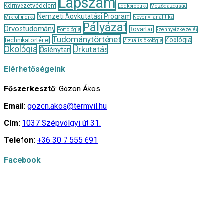
Lapszám
Környezetvédelem
Légköroptika
Mezőgazdaság
Nemzeti Agykutatási Program
Mikrofluidika
Növényi analitika
Pályázat
Orvostudomány
Rovartan
Pomológia
Szennyvízkezelés
Tudománytörténet
Zoológia
Technikatörténet
Vizuális ökológia
Ökológia
Űrkutatás
Őslénytan
Elérhetőségeink
Főszerkesztő
: Gózon Ákos
Email:
gozon.akos@termvil.hu
Cím:
1037 Szépvölgyi út 31.
Telefon:
+36 30 7 555 691
Facebook