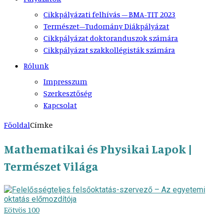
Cikkpályázati felhívás – BMA-TIT 2023
Természet–Tudomány Diákpályázat
Cikkpályázat doktoranduszok számára
Cikkpályázat szakkollégisták számára
Rólunk
Impresszum
Szerkesztőség
Kapcsolat
Főoldal
Címke
Mathematikai és Physikai Lapok |
Természet Világa
Eötvös 100