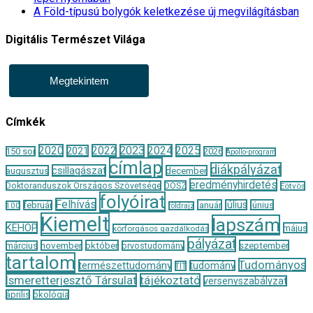
A Föld-típusú bolygók keletkezése új megvilágításban
Digitális Természet Világa
Megtekintem
Címkék
2020
2022
2023
2024
2025
2021
150 sor
2026
Apollo-program
címlap
diákpályázat
csillagászat
augusztus
december
eredményhirdetés
Doktoranduszok Országos Szövetsége
DOSZ
Eötvös
folyóirat
Felhívás
január
július
június
február
100
földrajz
Kiemelt
lapszám
KEHOP
május
körforgásos gazdálkodás
pályázat
november
október
szeptember
március
orvostudomány
tartalom
Tudományos
természettudomány
tudomány
TIT
Ismeretterjesztő Társulat
tájékoztató
versenyszabályzat
április
ökológia