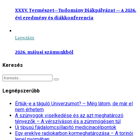
XXXV. Természet–Tudomány Diákpályázat – A 2026.
évi eredmény és diákkonferencia
Lapszám
2026. májusi számunkból
Keresés
Legnépszerűbb
Értjük-e a táguló Univerzumot? – Még látom, de már el
nem érhetem
A szúnyogok viselkedése és az azt meghatározó
tényezők – A vérszíváson és a zümmögésen túl
Új típusú fájdalomcsillapító medicinacélpontok
Egy ereklye radiokarbon kormeghatározása – A torinói
lepel nyomában