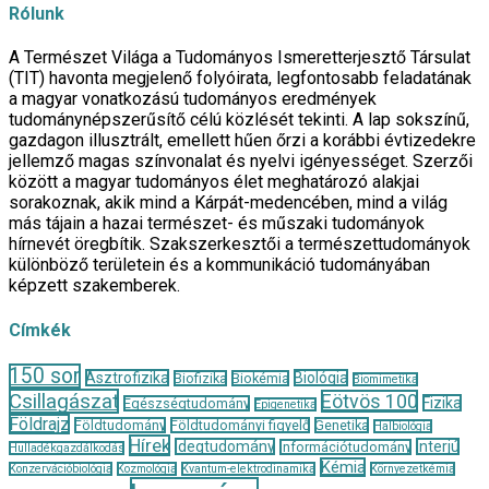
Rólunk
A Természet Világa a Tudományos Ismeretterjesztő Társulat
(TIT) havonta megjelenő folyóirata, legfontosabb feladatának
a magyar vonatkozású tudományos eredmények
tudománynépszerűsítő célú közlését tekinti. A lap sokszínű,
gazdagon illusztrált, emellett hűen őrzi a korábbi évtizedekre
jellemző magas színvonalat és nyelvi igényességet. Szerzői
között a magyar tudományos élet meghatározó alakjai
sorakoznak, akik mind a Kárpát-medencében, mind a világ
más tájain a hazai természet- és műszaki tudományok
hírnevét öregbítik. Szakszerkesztői a természettudományok
különböző területein és a kommunikáció tudományában
képzett szakemberek.
Címkék
150 sor
Asztrofizika
Biológia
Biofizika
Biokémia
Biomimetika
Csillagászat
Eötvös 100
Fizika
Egészségtudomány
Epigenetika
Földrajz
Földtudomány
Földtudományi figyelő
Genetika
Halbiológia
Hírek
Idegtudomány
Interjú
Információtudomány
Hulladékgazdálkodás
Kémia
Konzervációbiológia
Kozmológia
Kvantum-elektrodinamika
Környezetkémia