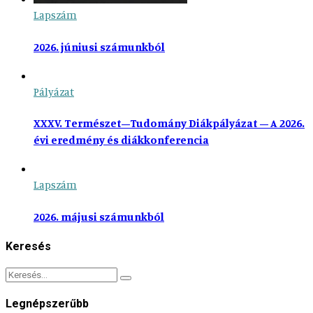
Lapszám
2026. júniusi számunkból
Pályázat
XXXV. Természet–Tudomány Diákpályázat – A 2026.
évi eredmény és diákkonferencia
Lapszám
2026. májusi számunkból
Keresés
Legnépszerűbb