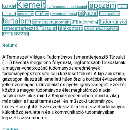
Kiemelt
lapszám
KEHOP
május
körforgásos gazdálkodás
pályázat
november
október
szeptember
március
orvostudomány
tartalom
Tudományos
természettudomány
tudomány
TIT
Ismeretterjesztő Társulat
tájékoztató
versenyszabályzat
április
ökológia
Rólunk
A Természet Világa a Tudományos Ismeretterjesztő Társulat
(TIT) havonta megjelenő folyóirata, legfontosabb feladatának
a magyar vonatkozású tudományos eredmények
tudománynépszerűsítő célú közlését tekinti. A lap sokszínű,
gazdagon illusztrált, emellett hűen őrzi a korábbi évtizedekre
jellemző magas színvonalat és nyelvi igényességet. Szerzői
között a magyar tudományos élet meghatározó alakjai
sorakoznak, akik mind a Kárpát-medencében, mind a világ
más tájain a hazai természet- és műszaki tudományok
hírnevét öregbítik. Szakszerkesztői a természettudományok
különböző területein és a kommunikáció tudományában
képzett szakemberek.
Címkék