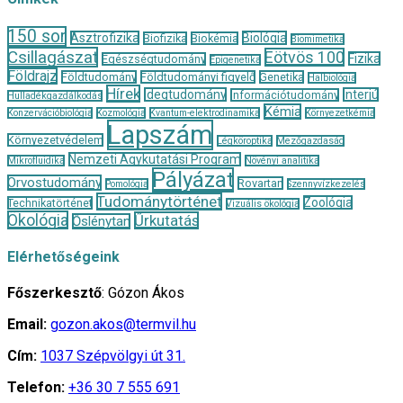
150 sor
Asztrofizika
Biológia
Biofizika
Biokémia
Biomimetika
Csillagászat
Eötvös 100
Fizika
Egészségtudomány
Epigenetika
Földrajz
Földtudomány
Földtudományi figyelő
Genetika
Halbiológia
Hírek
Idegtudomány
Interjú
Információtudomány
Hulladékgazdálkodás
Kémia
Konzervációbiológia
Kozmológia
Kvantum-elektrodinamika
Környezetkémia
Lapszám
Környezetvédelem
Légköroptika
Mezőgazdaság
Nemzeti Agykutatási Program
Mikrofluidika
Növényi analitika
Pályázat
Orvostudomány
Rovartan
Pomológia
Szennyvízkezelés
Tudománytörténet
Zoológia
Technikatörténet
Vizuális ökológia
Ökológia
Űrkutatás
Őslénytan
Elérhetőségeink
Főszerkesztő
: Gózon Ákos
Email:
gozon.akos@termvil.hu
Cím:
1037 Szépvölgyi út 31.
Telefon:
+36 30 7 555 691