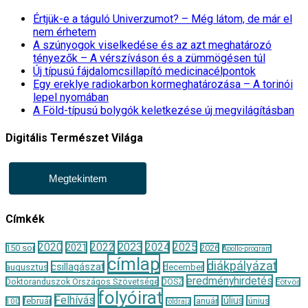
Értjük-e a táguló Univerzumot? – Még látom, de már el
nem érhetem
A szúnyogok viselkedése és az azt meghatározó
tényezők – A vérszíváson és a zümmögésen túl
Új típusú fájdalomcsillapító medicinacélpontok
Egy ereklye radiokarbon kormeghatározása – A torinói
lepel nyomában
A Föld-típusú bolygók keletkezése új megvilágításban
Digitális Természet Világa
Megtekintem
Címkék
2020
2022
2023
2024
2025
2021
150 sor
2026
Apollo-program
címlap
diákpályázat
csillagászat
augusztus
december
eredményhirdetés
Doktoranduszok Országos Szövetsége
DOSZ
Eötvös
folyóirat
Felhívás
január
július
június
február
100
földrajz