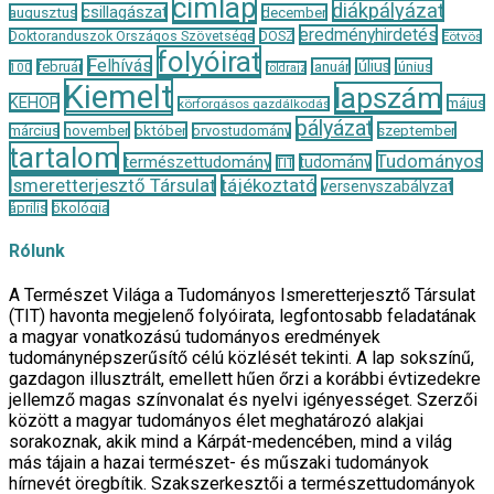
címlap
diákpályázat
csillagászat
augusztus
december
eredményhirdetés
Doktoranduszok Országos Szövetsége
DOSZ
Eötvös
folyóirat
Felhívás
január
július
június
február
100
földrajz
Kiemelt
lapszám
KEHOP
május
körforgásos gazdálkodás
pályázat
november
október
szeptember
március
orvostudomány
tartalom
Tudományos
természettudomány
tudomány
TIT
Ismeretterjesztő Társulat
tájékoztató
versenyszabályzat
április
ökológia
Rólunk
A Természet Világa a Tudományos Ismeretterjesztő Társulat
(TIT) havonta megjelenő folyóirata, legfontosabb feladatának
a magyar vonatkozású tudományos eredmények
tudománynépszerűsítő célú közlését tekinti. A lap sokszínű,
gazdagon illusztrált, emellett hűen őrzi a korábbi évtizedekre
jellemző magas színvonalat és nyelvi igényességet. Szerzői
között a magyar tudományos élet meghatározó alakjai
sorakoznak, akik mind a Kárpát-medencében, mind a világ
más tájain a hazai természet- és műszaki tudományok
hírnevét öregbítik. Szakszerkesztői a természettudományok