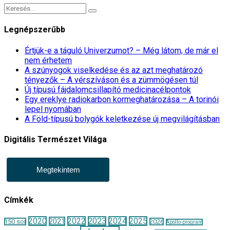
Legnépszerűbb
Értjük-e a táguló Univerzumot? – Még látom, de már el
nem érhetem
A szúnyogok viselkedése és az azt meghatározó
tényezők – A vérszíváson és a zümmögésen túl
Új típusú fájdalomcsillapító medicinacélpontok
Egy ereklye radiokarbon kormeghatározása – A torinói
lepel nyomában
A Föld-típusú bolygók keletkezése új megvilágításban
Digitális Természet Világa
Megtekintem
Címkék
2020
2022
2023
2024
2025
2021
150 sor
2026
Apollo-program