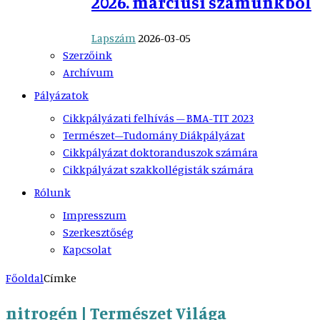
2026. márciusi számunkból
Lapszám
2026-03-05
Szerzőink
Archívum
Pályázatok
Cikkpályázati felhívás – BMA-TIT 2023
Természet–Tudomány Diákpályázat
Cikkpályázat doktoranduszok számára
Cikkpályázat szakkollégisták számára
Rólunk
Impresszum
Szerkesztőség
Kapcsolat
Főoldal
Címke
nitrogén | Természet Világa