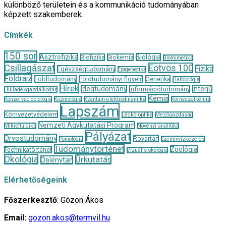
különböző területein és a kommunikáció tudományában
képzett szakemberek.
Címkék
150 sor
Asztrofizika
Biológia
Biofizika
Biokémia
Biomimetika
Csillagászat
Eötvös 100
Fizika
Egészségtudomány
Epigenetika
Földrajz
Földtudomány
Földtudományi figyelő
Genetika
Halbiológia
Hírek
Idegtudomány
Interjú
Információtudomány
Hulladékgazdálkodás
Kémia
Konzervációbiológia
Kozmológia
Kvantum-elektrodinamika
Környezetkémia
Lapszám
Környezetvédelem
Légköroptika
Mezőgazdaság
Nemzeti Agykutatási Program
Mikrofluidika
Növényi analitika
Pályázat
Orvostudomány
Rovartan
Pomológia
Szennyvízkezelés
Tudománytörténet
Zoológia
Technikatörténet
Vizuális ökológia
Ökológia
Űrkutatás
Őslénytan
Elérhetőségeink
Főszerkesztő
: Gózon Ákos
Email:
gozon.akos@termvil.hu