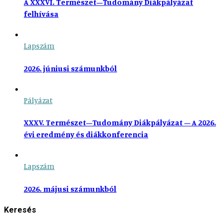
A XXXVI. Természet–Tudomány Diákpályázat
felhívása
Lapszám
2026. júniusi számunkból
Pályázat
XXXV. Természet–Tudomány Diákpályázat – A 2026.
évi eredmény és diákkonferencia
Lapszám
2026. májusi számunkból
Keresés