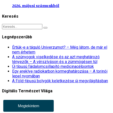
2026. májusi számunkból
Keresés
Legnépszerűbb
Értjük-e a táguló Univerzumot? – Még látom, de már el
nem érhetem
A szúnyogok viselkedése és az azt meghatározó
tényezők – A vérszíváson és a zümmögésen túl
Új típusú fájdalomcsillapító medicinacélpontok
Egy ereklye radiokarbon kormeghatározása – A torinói
lepel nyomában
A Föld-típusú bolygók keletkezése új megvilágításban
Digitális Természet Világa
Megtekintem