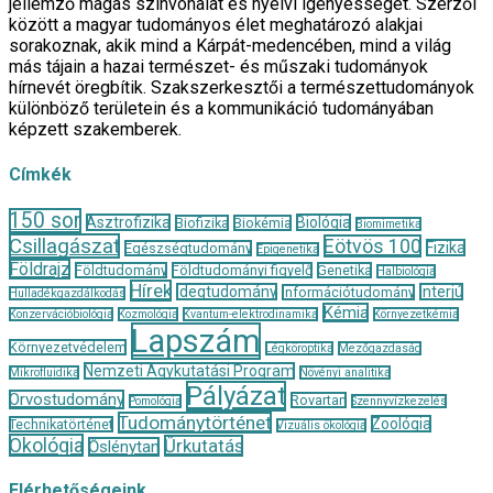
jellemző magas színvonalat és nyelvi igényességet. Szerzői
között a magyar tudományos élet meghatározó alakjai
sorakoznak, akik mind a Kárpát-medencében, mind a világ
más tájain a hazai természet- és műszaki tudományok
hírnevét öregbítik. Szakszerkesztői a természettudományok
különböző területein és a kommunikáció tudományában
képzett szakemberek.
Címkék
150 sor
Asztrofizika
Biológia
Biofizika
Biokémia
Biomimetika
Csillagászat
Eötvös 100
Fizika
Egészségtudomány
Epigenetika
Földrajz
Földtudomány
Földtudományi figyelő
Genetika
Halbiológia
Hírek
Idegtudomány
Interjú
Információtudomány
Hulladékgazdálkodás
Kémia
Konzervációbiológia
Kozmológia
Kvantum-elektrodinamika
Környezetkémia
Lapszám
Környezetvédelem
Légköroptika
Mezőgazdaság
Nemzeti Agykutatási Program
Mikrofluidika
Növényi analitika
Pályázat
Orvostudomány
Rovartan
Pomológia
Szennyvízkezelés
Tudománytörténet
Zoológia
Technikatörténet
Vizuális ökológia
Ökológia
Űrkutatás
Őslénytan
Elérhetőségeink