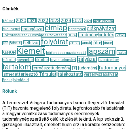
Címkék
2020
2022
2023
2024
2025
2021
150 sor
2026
Apollo-program
címlap
diákpályázat
csillagászat
augusztus
december
eredményhirdetés
Doktoranduszok Országos Szövetsége
DOSZ
Eötvös
folyóirat
Felhívás
január
július
június
február
100
földrajz
Kiemelt
lapszám
KEHOP
május
körforgásos gazdálkodás
pályázat
november
október
szeptember
március
orvostudomány
tartalom
Tudományos
természettudomány
tudomány
TIT
Ismeretterjesztő Társulat
tájékoztató
versenyszabályzat
április
ökológia
Rólunk
A Természet Világa a Tudományos Ismeretterjesztő Társulat
(TIT) havonta megjelenő folyóirata, legfontosabb feladatának
a magyar vonatkozású tudományos eredmények
tudománynépszerűsítő célú közlését tekinti. A lap sokszínű,
gazdagon illusztrált, emellett hűen őrzi a korábbi évtizedekre