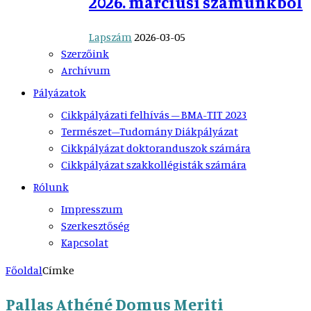
2026. márciusi számunkból
Lapszám
2026-03-05
Szerzőink
Archívum
Pályázatok
Cikkpályázati felhívás – BMA-TIT 2023
Természet–Tudomány Diákpályázat
Cikkpályázat doktoranduszok számára
Cikkpályázat szakkollégisták számára
Rólunk
Impresszum
Szerkesztőség
Kapcsolat
Főoldal
Címke
Pallas Athéné Domus Meriti