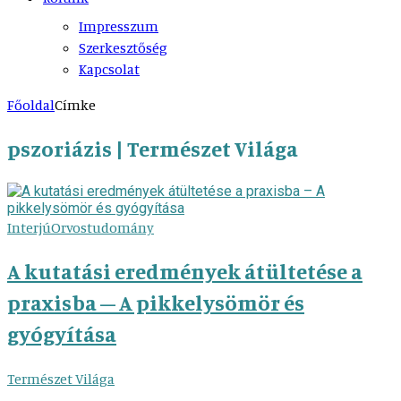
Impresszum
Szerkesztőség
Kapcsolat
Főoldal
Címke
pszoriázis | Természet Világa
Interjú
Orvostudomány
A kutatási eredmények átültetése a
praxisba – A pikkelysömör és
gyógyítása
Természet Világa