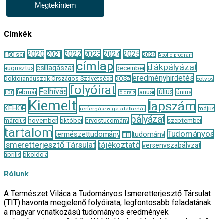
Megtekintem
Címkék
2020
2022
2023
2024
2025
2021
150 sor
2026
Apollo-program
címlap
diákpályázat
csillagászat
augusztus
december
eredményhirdetés
Doktoranduszok Országos Szövetsége
DOSZ
Eötvös
folyóirat
Felhívás
január
július
június
február
100
földrajz
Kiemelt
lapszám
KEHOP
május
körforgásos gazdálkodás
pályázat
november
október
szeptember
március
orvostudomány
tartalom
Tudományos
természettudomány
tudomány
TIT
Ismeretterjesztő Társulat
tájékoztató
versenyszabályzat
április
ökológia
Rólunk
A Természet Világa a Tudományos Ismeretterjesztő Társulat
(TIT) havonta megjelenő folyóirata, legfontosabb feladatának
a magyar vonatkozású tudományos eredmények