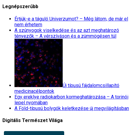
Legnépszerűbb
Értjük-e a táguló Univerzumot? – Még látom, de már el
nem érhetem
A szúnyogok viselkedése és az azt meghatározó
tényezők – A vérszíváson és a zümmögésen túl
Új típusú fájdalomcsillapító
medicinacélpontok
Egy ereklye radiokarbon kormeghatározása – A torinói
lepel nyomában
A Föld-típusú bolygók keletkezése új megvilágításban
Digitális Természet Világa