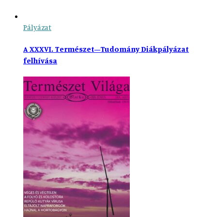
Pályázat
A XXXVI. Természet–Tudomány Diákpályázat
felhívása