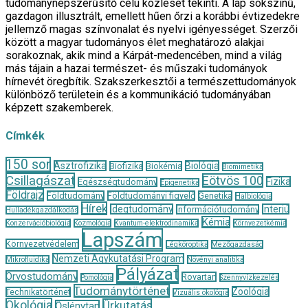
tudománynépszerűsítő célú közlését tekinti. A lap sokszínű,
gazdagon illusztrált, emellett hűen őrzi a korábbi évtizedekre
jellemző magas színvonalat és nyelvi igényességet. Szerzői
között a magyar tudományos élet meghatározó alakjai
sorakoznak, akik mind a Kárpát-medencében, mind a világ
más tájain a hazai természet- és műszaki tudományok
hírnevét öregbítik. Szakszerkesztői a természettudományok
különböző területein és a kommunikáció tudományában
képzett szakemberek.
Címkék
150 sor
Asztrofizika
Biológia
Biofizika
Biokémia
Biomimetika
Csillagászat
Eötvös 100
Fizika
Egészségtudomány
Epigenetika
Földrajz
Földtudomány
Földtudományi figyelő
Genetika
Halbiológia
Hírek
Idegtudomány
Interjú
Információtudomány
Hulladékgazdálkodás
Kémia
Konzervációbiológia
Kozmológia
Kvantum-elektrodinamika
Környezetkémia
Lapszám
Környezetvédelem
Légköroptika
Mezőgazdaság
Nemzeti Agykutatási Program
Mikrofluidika
Növényi analitika
Pályázat
Orvostudomány
Rovartan
Pomológia
Szennyvízkezelés
Tudománytörténet
Zoológia
Technikatörténet
Vizuális ökológia
Ökológia
Űrkutatás
Őslénytan