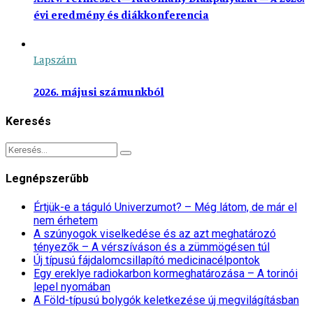
évi eredmény és diákkonferencia
Lapszám
2026. májusi számunkból
Keresés
Legnépszerűbb
Értjük-e a táguló Univerzumot? – Még látom, de már el
nem érhetem
A szúnyogok viselkedése és az azt meghatározó
tényezők – A vérszíváson és a zümmögésen túl
Új típusú fájdalomcsillapító medicinacélpontok
Egy ereklye radiokarbon kormeghatározása – A torinói
lepel nyomában
A Föld-típusú bolygók keletkezése új megvilágításban