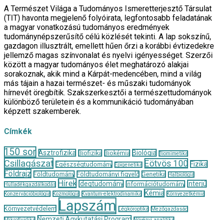
A Természet Világa a Tudományos Ismeretterjesztő Társulat
(TIT) havonta megjelenő folyóirata, legfontosabb feladatának
a magyar vonatkozású tudományos eredmények
tudománynépszerűsítő célú közlését tekinti. A lap sokszínű,
gazdagon illusztrált, emellett hűen őrzi a korábbi évtizedekre
jellemző magas színvonalat és nyelvi igényességet. Szerzői
között a magyar tudományos élet meghatározó alakjai
sorakoznak, akik mind a Kárpát-medencében, mind a világ
más tájain a hazai természet- és műszaki tudományok
hírnevét öregbítik. Szakszerkesztői a természettudományok
különböző területein és a kommunikáció tudományában
képzett szakemberek.
Címkék
150 sor
Asztrofizika
Biológia
Biofizika
Biokémia
Biomimetika
Csillagászat
Eötvös 100
Fizika
Egészségtudomány
Epigenetika
Földrajz
Földtudomány
Földtudományi figyelő
Genetika
Halbiológia
Hírek
Idegtudomány
Interjú
Információtudomány
Hulladékgazdálkodás
Kémia
Konzervációbiológia
Kozmológia
Kvantum-elektrodinamika
Környezetkémia
Lapszám
Környezetvédelem
Légköroptika
Mezőgazdaság
Nemzeti Agykutatási Program
Mikrofluidika
Növényi analitika