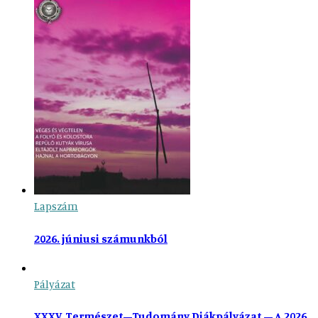
Lapszám
2026. júniusi számunkból
Pályázat
XXXV. Természet–Tudomány Diákpályázat – A 2026.