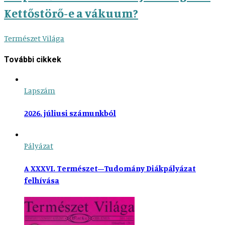
Kettőstörő-e a vákuum?
Természet Világa
További cikkek
Lapszám
2026. júliusi számunkból
Pályázat
A XXXVI. Természet–Tudomány Diákpályázat
felhívása