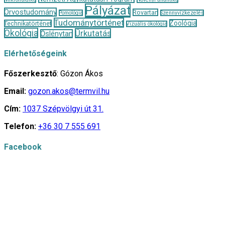
Pályázat
Orvostudomány
Rovartan
Pomológia
Szennyvízkezelés
Tudománytörténet
Zoológia
Technikatörténet
Vizuális ökológia
Ökológia
Űrkutatás
Őslénytan
Elérhetőségeink
Főszerkesztő
: Gózon Ákos
Email:
gozon.akos@termvil.hu
Cím:
1037 Szépvölgyi út 31.
Telefon:
+36 30 7 555 691
Facebook