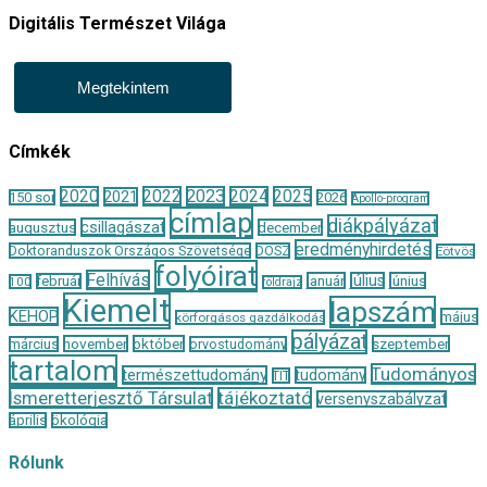
Digitális Természet Világa
Megtekintem
Címkék
2020
2022
2023
2024
2025
2021
150 sor
2026
Apollo-program
címlap
diákpályázat
csillagászat
augusztus
december
eredményhirdetés
Doktoranduszok Országos Szövetsége
DOSZ
Eötvös
folyóirat
Felhívás
január
július
június
február
100
földrajz
Kiemelt
lapszám
KEHOP
május
körforgásos gazdálkodás
pályázat
november
október
szeptember
március
orvostudomány
tartalom
Tudományos
természettudomány
tudomány
TIT
Ismeretterjesztő Társulat
tájékoztató
versenyszabályzat
április
ökológia
Rólunk