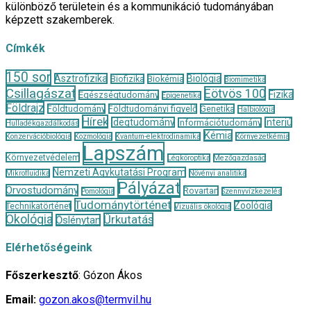
különböző területein és a kommunikáció tudományában
képzett szakemberek.
Címkék
150 sor
Asztrofizika
Biológia
Biofizika
Biokémia
Biomimetika
Csillagászat
Eötvös 100
Fizika
Egészségtudomány
Epigenetika
Földrajz
Földtudomány
Földtudományi figyelő
Genetika
Halbiológia
Hírek
Idegtudomány
Interjú
Információtudomány
Hulladékgazdálkodás
Kémia
Konzervációbiológia
Kozmológia
Kvantum-elektrodinamika
Környezetkémia
Lapszám
Környezetvédelem
Légköroptika
Mezőgazdaság
Nemzeti Agykutatási Program
Mikrofluidika
Növényi analitika
Pályázat
Orvostudomány
Rovartan
Pomológia
Szennyvízkezelés
Tudománytörténet
Zoológia
Technikatörténet
Vizuális ökológia
Ökológia
Űrkutatás
Őslénytan
Elérhetőségeink
Főszerkesztő
: Gózon Ákos
Email:
gozon.akos@termvil.hu