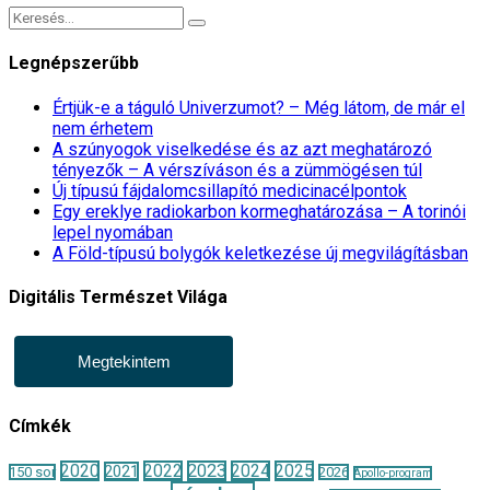
Legnépszerűbb
Értjük-e a táguló Univerzumot? – Még látom, de már el
nem érhetem
A szúnyogok viselkedése és az azt meghatározó
tényezők – A vérszíváson és a zümmögésen túl
Új típusú fájdalomcsillapító medicinacélpontok
Egy ereklye radiokarbon kormeghatározása – A torinói
lepel nyomában
A Föld-típusú bolygók keletkezése új megvilágításban
Digitális Természet Világa
Megtekintem
Címkék
2020
2022
2023
2024
2025
2021
150 sor
2026
Apollo-program