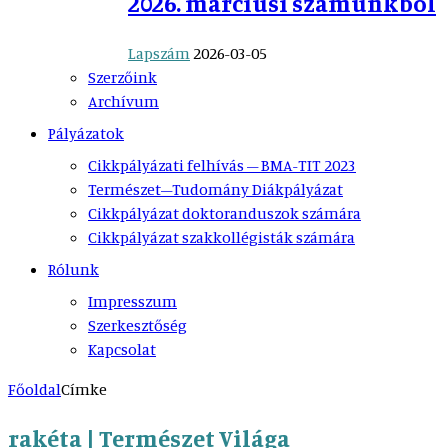
2026. márciusi számunkból
Lapszám
2026-03-05
Szerzőink
Archívum
Pályázatok
Cikkpályázati felhívás – BMA-TIT 2023
Természet–Tudomány Diákpályázat
Cikkpályázat doktoranduszok számára
Cikkpályázat szakkollégisták számára
Rólunk
Impresszum
Szerkesztőség
Kapcsolat
Főoldal
Címke
rakéta | Természet Világa