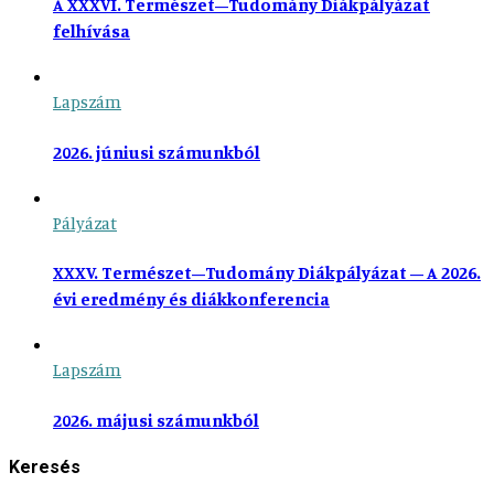
A XXXVI. Természet–Tudomány Diákpályázat
felhívása
Lapszám
2026. júniusi számunkból
Pályázat
XXXV. Természet–Tudomány Diákpályázat – A 2026.
évi eredmény és diákkonferencia
Lapszám
2026. májusi számunkból
Keresés