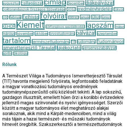
címlap
diákpályázat
csillagászat
augusztus
december
eredményhirdetés
Doktoranduszok Országos Szövetsége
DOSZ
Eötvös
folyóirat
Felhívás
január
július
június
február
100
földrajz
Kiemelt
lapszám
KEHOP
május
körforgásos gazdálkodás
pályázat
november
október
szeptember
március
orvostudomány
tartalom
Tudományos
természettudomány
tudomány
TIT
Ismeretterjesztő Társulat
tájékoztató
versenyszabályzat
április
ökológia
Rólunk
A Természet Világa a Tudományos Ismeretterjesztő Társulat
(TIT) havonta megjelenő folyóirata, legfontosabb feladatának
a magyar vonatkozású tudományos eredmények
tudománynépszerűsítő célú közlését tekinti. A lap sokszínű,
gazdagon illusztrált, emellett hűen őrzi a korábbi évtizedekre
jellemző magas színvonalat és nyelvi igényességet. Szerzői
között a magyar tudományos élet meghatározó alakjai
sorakoznak, akik mind a Kárpát-medencében, mind a világ
más tájain a hazai természet- és műszaki tudományok
hírnevét öregbítik. Szakszerkesztői a természettudományok