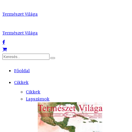
Természet Világa
Természet Világa
Főoldal
Cikkek
Cikkek
Lapszámok