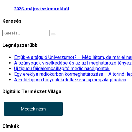
2026. májusi számunkból
Keresés
Legnépszerűbb
Értjük-e a táguló Univerzumot? – Még látom, de már el 
A szúnyogok viselkedése és az azt meghatározó tényez
Új típusú fájdalomcsillapító medicinacélpontok
Egy ereklye radiokarbon kormeghatározása – A torinói l
A Föld-típusú bolygók keletkezése új megvilágításban
Digitális Természet Világa
Megtekintem
Címkék