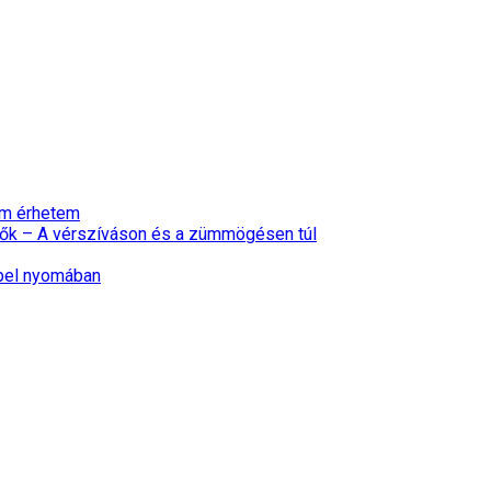
nem érhetem
ők – A vérszíváson és a zümmögésen túl
epel nyomában