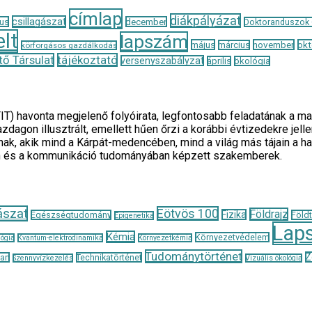
címlap
diákpályázat
csillagászat
us
december
Doktoranduszok
lt
lapszám
május
november
okt
március
körforgásos gazdálkodás
ő Társulat
tájékoztató
versenyszabályzat
április
ökológia
TIT) havonta megjelenő folyóirata, legfontosabb feladatának 
zdagon illusztrált, emellett hűen őrzi a korábbi évtizedekre je
ak, akik mind a Kárpát-medencében, mind a világ más tájain a h
n és a kommunikáció tudományában képzett szakemberek.
ászat
Eötvös 100
Földrajz
Fizika
Egészségtudomány
Föld
Epigenetika
Lap
Kémia
Környezetvédelem
ógia
Kvantum-elektrodinamika
Környezetkémia
Tudománytörténet
Z
tan
Technikatörténet
Szennyvízkezelés
Vizuális ökológia