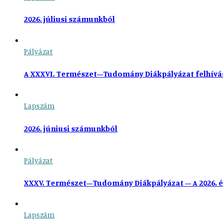
2026. júliusi számunkból
Pályázat
A XXXVI. Természet–Tudomány Diákpályázat felhívá
Lapszám
2026. júniusi számunkból
Pályázat
XXXV. Természet–Tudomány Diákpályázat – A 2026. é
Lapszám