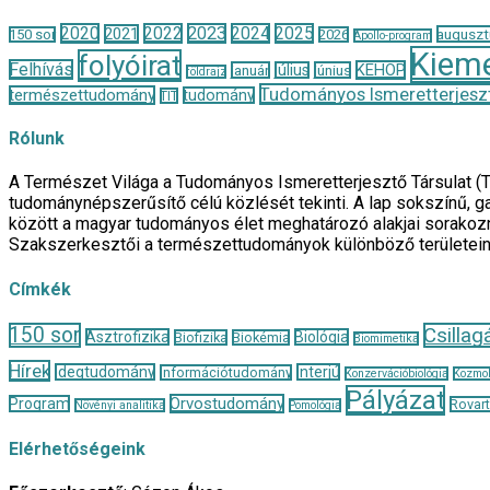
2020
2022
2023
2024
2025
2021
auguszt
150 sor
2026
Apollo-program
Kieme
folyóirat
Felhívás
KEHOP
január
július
június
földrajz
Tudományos Ismeretterjeszt
természettudomány
tudomány
TIT
Rólunk
A Természet Világa a Tudományos Ismeretterjesztő Társulat (
tudománynépszerűsítő célú közlését tekinti. A lap sokszínű, ga
között a magyar tudományos élet meghatározó alakjai sorakozn
Szakszerkesztői a természettudományok különböző területei
Címkék
150 sor
Csillag
Asztrofizika
Biológia
Biofizika
Biokémia
Biomimetika
Hírek
Idegtudomány
Interjú
Információtudomány
Konzervációbiológia
Kozmol
Pályázat
Orvostudomány
Program
Rovar
Növényi analitika
Pomológia
Elérhetőségeink