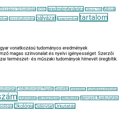
eredményhirdetés
 Országos Szövetsége
DOSZ
február
Eötvös 100
tartalom
pályázat
óber
szeptember
orvostudomány
a magyar vonatkozású tudományos eredmények
llemző magas színvonalat és nyelvi igényességet. Szerzői
azai természet- és műszaki tudományok hírnevét öregbítik.
tudomány
Földtudományi figyelő
Genetika
Halbiológia
Hulladékgazdálkodás
szám
Nemzeti Agykutatási
Légköroptika
Mezőgazdaság
Mikrofluidika
Ökológia
Űrkutatás
Őslénytan
oológia