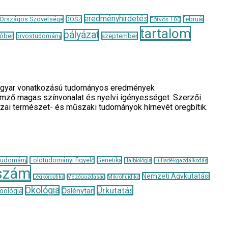
eredményhirdetés
 Országos Szövetsége
DOSZ
február
Eötvös 100
tartalom
pályázat
óber
szeptember
orvostudomány
a magyar vonatkozású tudományos eredmények
llemző magas színvonalat és nyelvi igényességet. Szerzői
azai természet- és műszaki tudományok hírnevét öregbítik.
tudomány
Földtudományi figyelő
Genetika
Halbiológia
Hulladékgazdálkodás
szám
Nemzeti Agykutatási
Légköroptika
Mezőgazdaság
Mikrofluidika
Ökológia
Űrkutatás
Őslénytan
oológia