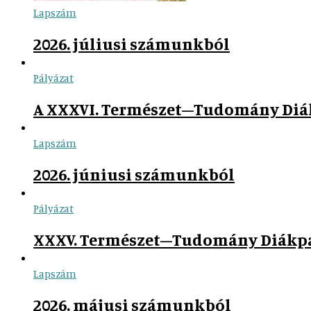
Lapszám
2026. júliusi számunkból
Pályázat
A XXXVI. Természet–Tudomány Diák
Lapszám
2026. júniusi számunkból
Pályázat
XXXV. Természet–Tudomány Diákpály
Lapszám
2026. májusi számunkból