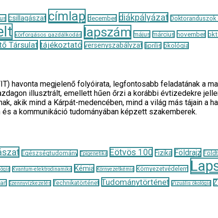
címlap
diákpályázat
csillagászat
us
december
Doktoranduszok
lt
lapszám
május
november
okt
március
körforgásos gazdálkodás
ő Társulat
tájékoztató
versenyszabályzat
április
ökológia
TIT) havonta megjelenő folyóirata, legfontosabb feladatának 
zdagon illusztrált, emellett hűen őrzi a korábbi évtizedekre je
ak, akik mind a Kárpát-medencében, mind a világ más tájain a h
n és a kommunikáció tudományában képzett szakemberek.
ászat
Eötvös 100
Földrajz
Fizika
Egészségtudomány
Föld
Epigenetika
Lap
Kémia
Környezetvédelem
ógia
Kvantum-elektrodinamika
Környezetkémia
Tudománytörténet
Z
tan
Technikatörténet
Szennyvízkezelés
Vizuális ökológia