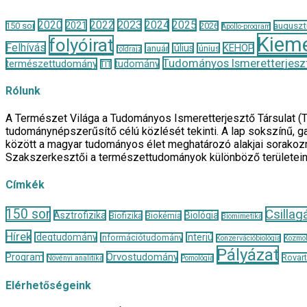
2020
2022
2023
2024
2025
2021
auguszt
150 sor
2026
Apollo-program
Kieme
folyóirat
Felhívás
KEHOP
január
július
június
földrajz
Tudományos Ismeretterjeszt
természettudomány
tudomány
TIT
Rólunk
A Természet Világa a Tudományos Ismeretterjesztő Társulat (
tudománynépszerűsítő célú közlését tekinti. A lap sokszínű, ga
között a magyar tudományos élet meghatározó alakjai sorakozn
Szakszerkesztői a természettudományok különböző területei
Címkék
150 sor
Csillag
Asztrofizika
Biológia
Biofizika
Biokémia
Biomimetika
Hírek
Idegtudomány
Interjú
Információtudomány
Konzervációbiológia
Kozmol
Pályázat
Orvostudomány
Program
Rovar
Növényi analitika
Pomológia
Elérhetőségeink