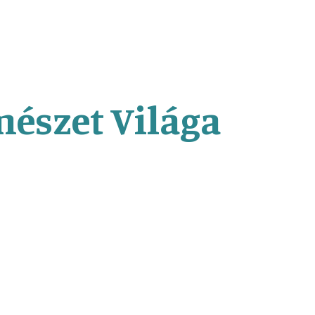
mészet Világa
erséges intelligencia fejlődése