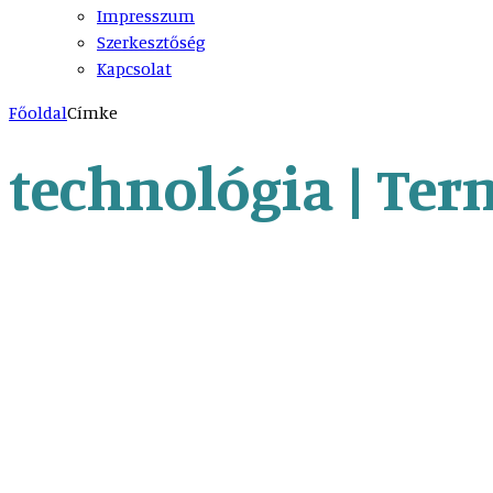
Impresszum
Szerkesztőség
Kapcsolat
Főoldal
Címke
technológia | Ter
150 sor
150 sor a tudományról – A mest
Természet Világa
150 sor