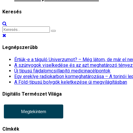
Keresés
Legnépszerűbb
Értjük-e a táguló Univerzumot? – Még látom, de már el 
A szúnyogok viselkedése és az azt meghatározó tényez
Új típusú fájdalomcsillapító medicinacélpontok
Egy ereklye radiokarbon kormeghatározása – A torinói l
A Föld-típusú bolygók keletkezése új megvilágításban
Digitális Természet Világa
Megtekintem
Címkék