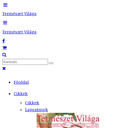
Természet Világa
Természet Világa
Főoldal
Cikkek
Cikkek
Lapszámok