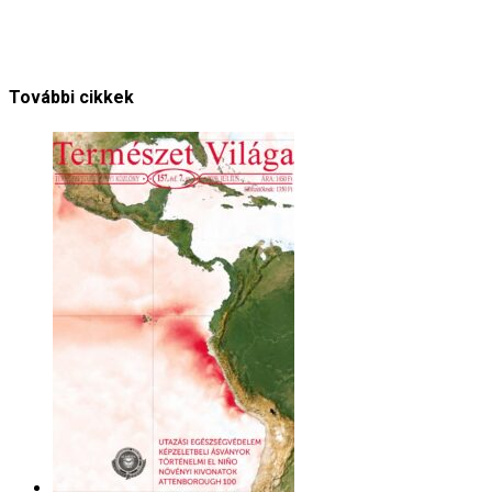
150 sor a XXI. századi tudomá
Természet Világa
További cikkek