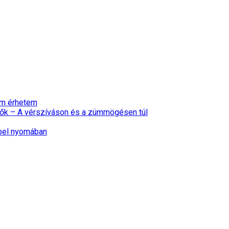
nem érhetem
ők – A vérszíváson és a zümmögésen túl
epel nyomában