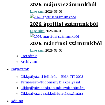
2026. májusi számunkból
Lapszám
2026-05-05
2026. áprilisi számunkból
Lapszám
2026-04-05
2026. márciusi számunkból
Lapszám
2026-03-05
Szerzőink
Archívum
Pályázatok
Cikkpályázati felhívás – BMA-TIT 2023
Természet–Tudomány Diákpályázat
Cikkpályázat doktoranduszok számára
Cikkpályázat szakkollégisták számára
Rólunk