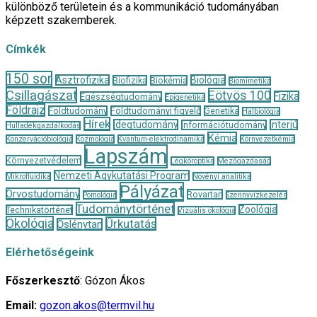
különböző területein és a kommunikáció tudományában
képzett szakemberek.
Címkék
150 sor
Asztrofizika
Biológia
Biofizika
Biokémia
Biomimetika
Csillagászat
Eötvös 100
Fizika
Egészségtudomány
Epigenetika
Földrajz
Földtudomány
Földtudományi figyelő
Genetika
Halbiológia
Hírek
Idegtudomány
Interjú
Információtudomány
Hulladékgazdálkodás
Kémia
Konzervációbiológia
Kozmológia
Kvantum-elektrodinamika
Környezetkémia
Lapszám
Környezetvédelem
Légköroptika
Mezőgazdaság
Nemzeti Agykutatási Program
Mikrofluidika
Növényi analitika
Pályázat
Orvostudomány
Rovartan
Pomológia
Szennyvízkezelés
Tudománytörténet
Zoológia
Technikatörténet
Vizuális ökológia
Ökológia
Űrkutatás
Őslénytan
Elérhetőségeink
Főszerkesztő
: Gózon Ákos
Email:
gozon.akos@termvil.hu