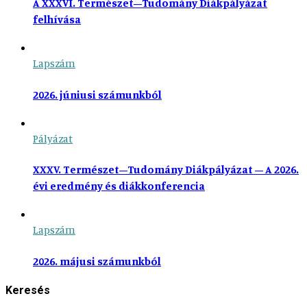
A XXXVI. Természet–Tudomány Diákpályázat
felhívása
Lapszám
2026. júniusi számunkból
Pályázat
XXXV. Természet–Tudomány Diákpályázat – A 2026.
évi eredmény és diákkonferencia
Lapszám
2026. májusi számunkból
Keresés