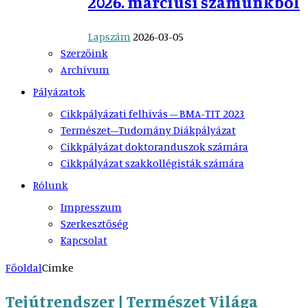
2026. márciusi számunkból
Lapszám
2026-03-05
Szerzőink
Archívum
Pályázatok
Cikkpályázati felhívás – BMA-TIT 2023
Természet–Tudomány Diákpályázat
Cikkpályázat doktoranduszok számára
Cikkpályázat szakkollégisták számára
Rólunk
Impresszum
Szerkesztőség
Kapcsolat
Főoldal
Címke
Tejútrendszer | Természet Világa