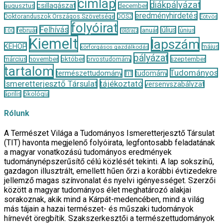
címlap
diákpályázat
csillagászat
augusztus
december
eredményhirdetés
Doktoranduszok Országos Szövetsége
DOSZ
Eötvös
folyóirat
Felhívás
január
július
június
február
100
földrajz
Kiemelt
lapszám
KEHOP
május
körforgásos gazdálkodás
pályázat
november
október
szeptember
március
orvostudomány
tartalom
Tudományos
természettudomány
tudomány
TIT
Ismeretterjesztő Társulat
tájékoztató
versenyszabályzat
április
ökológia
Rólunk
A Természet Világa a Tudományos Ismeretterjesztő Társulat
(TIT) havonta megjelenő folyóirata, legfontosabb feladatának
a magyar vonatkozású tudományos eredmények
tudománynépszerűsítő célú közlését tekinti. A lap sokszínű,
gazdagon illusztrált, emellett hűen őrzi a korábbi évtizedekre
jellemző magas színvonalat és nyelvi igényességet. Szerzői
között a magyar tudományos élet meghatározó alakjai
sorakoznak, akik mind a Kárpát-medencében, mind a világ
más tájain a hazai természet- és műszaki tudományok
hírnevét öregbítik. Szakszerkesztői a természettudományok