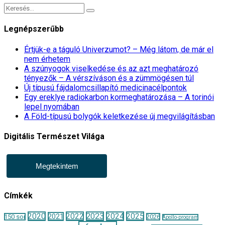
Legnépszerűbb
Értjük-e a táguló Univerzumot? – Még látom, de már el
nem érhetem
A szúnyogok viselkedése és az azt meghatározó
tényezők – A vérszíváson és a zümmögésen túl
Új típusú fájdalomcsillapító medicinacélpontok
Egy ereklye radiokarbon kormeghatározása – A torinói
lepel nyomában
A Föld-típusú bolygók keletkezése új megvilágításban
Digitális Természet Világa
Megtekintem
Címkék
2020
2022
2023
2024
2025
2021
150 sor
2026
Apollo-program