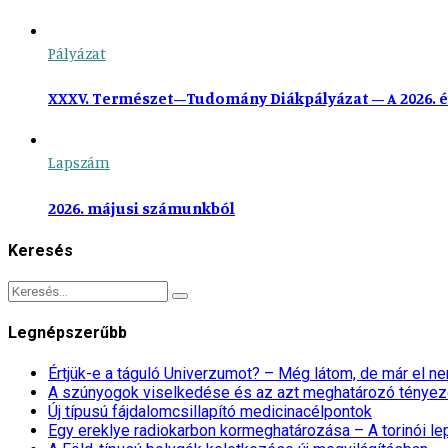
Pályázat
XXXV. Természet–Tudomány Diákpályázat – A 2026. é
Lapszám
2026. májusi számunkból
Keresés
Legnépszerűbb
Értjük-e a táguló Univerzumot? – Még látom, de már el 
A szúnyogok viselkedése és az azt meghatározó tényez
Új típusú fájdalomcsillapító medicinacélpontok
Egy ereklye radiokarbon kormeghatározása – A torinói l