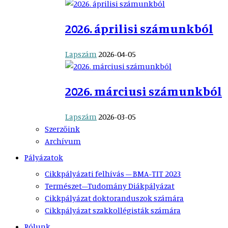
2026. áprilisi számunkból
Lapszám
2026-04-05
2026. márciusi számunkból
Lapszám
2026-03-05
Szerzőink
Archívum
Pályázatok
Cikkpályázati felhívás – BMA-TIT 2023
Természet–Tudomány Diákpályázat
Cikkpályázat doktoranduszok számára
Cikkpályázat szakkollégisták számára
Rólunk