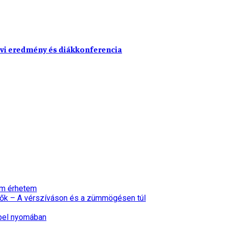
vi eredmény és diákkonferencia
nem érhetem
ők – A vérszíváson és a zümmögésen túl
epel nyomában