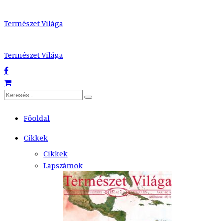
Természet Világa
Természet Világa
Főoldal
Cikkek
Cikkek
Lapszámok