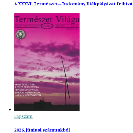
A XXXVI. Természet–Tudomány Diákpályázat felhívá
Lapszám
2026. júniusi számunkból