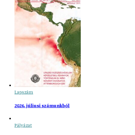
Lapszám
2026. júliusi számunkból
Pályázat