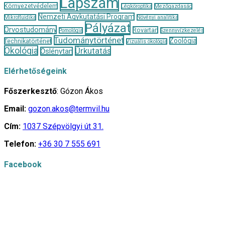
Lapszám
Környezetvédelem
Légköroptika
Mezőgazdaság
Nemzeti Agykutatási Program
Mikrofluidika
Növényi analitika
Pályázat
Orvostudomány
Rovartan
Pomológia
Szennyvízkezelés
Tudománytörténet
Zoológia
Technikatörténet
Vizuális ökológia
Ökológia
Űrkutatás
Őslénytan
Elérhetőségeink
Főszerkesztő
: Gózon Ákos
Email:
gozon.akos@termvil.hu
Cím:
1037 Szépvölgyi út 31.
Telefon:
+36 30 7 555 691
Facebook