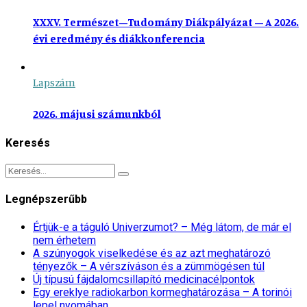
XXXV. Természet–Tudomány Diákpályázat – A 2026.
évi eredmény és diákkonferencia
Lapszám
2026. májusi számunkból
Keresés
Legnépszerűbb
Értjük-e a táguló Univerzumot? – Még látom, de már el
nem érhetem
A szúnyogok viselkedése és az azt meghatározó
tényezők – A vérszíváson és a zümmögésen túl
Új típusú fájdalomcsillapító medicinacélpontok
Egy ereklye radiokarbon kormeghatározása – A torinói
lepel nyomában