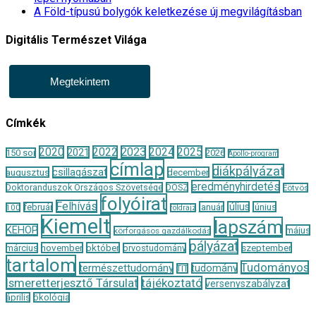
A Föld-típusú bolygók keletkezése új megvilágításban
Digitális Természet Világa
Megtekintem
Címkék
2020
2022
2023
2024
2025
2021
150 sor
2026
Apollo-program
címlap
diákpályázat
csillagászat
augusztus
december
eredményhirdetés
Doktoranduszok Országos Szövetsége
DOSZ
Eötvös
folyóirat
Felhívás
január
július
június
február
100
földrajz
Kiemelt
lapszám
KEHOP
május
körforgásos gazdálkodás
pályázat
november
október
szeptember
március
orvostudomány
tartalom
Tudományos
természettudomány
tudomány
TIT
Ismeretterjesztő Társulat
tájékoztató
versenyszabályzat
április
ökológia