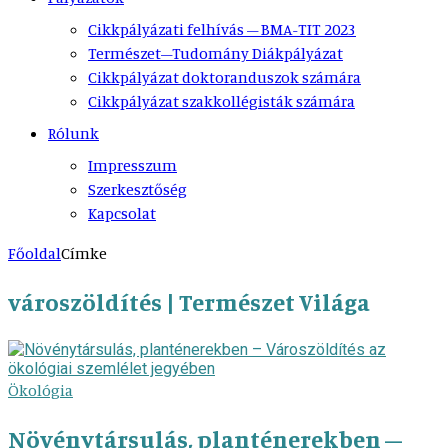
Cikkpályázati felhívás – BMA-TIT 2023
Természet–Tudomány Diákpályázat
Cikkpályázat doktoranduszok számára
Cikkpályázat szakkollégisták számára
Rólunk
Impresszum
Szerkesztőség
Kapcsolat
Főoldal
Címke
városzöldítés | Természet Világa
Ökológia
Növénytársulás, planténerekben –