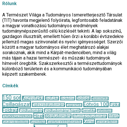
Rólunk
A Természet Világa a Tudományos Ismeretterjesztő Társulat
(TIT) havonta megjelenő folyóirata, legfontosabb feladatának
a magyar vonatkozású tudományos eredmények
tudománynépszerűsítő célú közlését tekinti. A lap sokszínű,
gazdagon illusztrált, emellett hűen őrzi a korábbi évtizedekre
jellemző magas színvonalat és nyelvi igényességet. Szerzői
között a magyar tudományos élet meghatározó alakjai
sorakoznak, akik mind a Kárpát-medencében, mind a világ
más tájain a hazai természet- és műszaki tudományok
hírnevét öregbítik. Szakszerkesztői a természettudományok
különböző területein és a kommunikáció tudományában
képzett szakemberek.
Címkék
150 sor
Asztrofizika
Biológia
Biofizika
Biokémia
Biomimetika
Csillagászat
Eötvös 100
Fizika
Egészségtudomány
Epigenetika
Földrajz
Földtudomány
Földtudományi figyelő
Genetika
Halbiológia
Hírek
Idegtudomány
Interjú
Információtudomány
Hulladékgazdálkodás
Kémia
Konzervációbiológia
Kozmológia
Kvantum-elektrodinamika
Környezetkémia