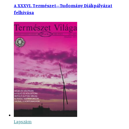
A XXXVI. Természet–Tudomány Diákpályázat
felhívása
Lapszám