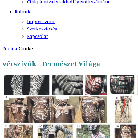
Cikkpályázat szakkollégisták számára
Rólunk
Impresszum
Szerkesztőség
Kapcsolat
Főoldal
Címke
vérszívók | Természet Világa