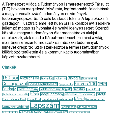
A Természet Világa a Tudományos Ismeretterjesztő Társulat
(TIT) havonta megjelenő folyóirata, legfontosabb feladatának
a magyar vonatkozású tudományos eredmények
tudománynépszerűsítő célú közlését tekinti. A lap sokszínű,
gazdagon illusztrált, emellett hűen őrzi a korábbi évtizedekre
jellemző magas színvonalat és nyelvi igényességet. Szerzői
között a magyar tudományos élet meghatározó alakjai
sorakoznak, akik mind a Kárpát-medencében, mind a világ
más tájain a hazai természet- és műszaki tudományok
hírnevét öregbítik. Szakszerkesztői a természettudományok
különböző területein és a kommunikáció tudományában
képzett szakemberek.
Címkék
150 sor
Asztrofizika
Biológia
Biofizika
Biokémia
Biomimetika
Csillagászat
Eötvös 100
Fizika
Egészségtudomány
Epigenetika
Földrajz
Földtudomány
Földtudományi figyelő
Genetika
Halbiológia
Hírek
Idegtudomány
Interjú
Információtudomány
Hulladékgazdálkodás
Kémia
Konzervációbiológia
Kozmológia
Kvantum-elektrodinamika
Környezetkémia
Lapszám
Környezetvédelem
Légköroptika
Mezőgazdaság
Nemzeti Agykutatási Program
Mikrofluidika
Növényi analitika