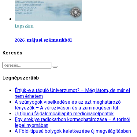
Lapszám
2026. májusi számunkból
Keresés
Legnépszerűbb
Értjük-e a táguló Univerzumot? – Még látom, de már el
nem érhetem
A szúnyogok viselkedése és az azt meghatározó
tényezők – A vérszíváson és a zümmögésen túl
Új típusú fájdalomcsillapító medicinacélpontok
Egy ereklye radiokarbon kormeghatározása – A torinói
lepel nyomában
A Föld-típusú bolygók keletkezése új megvilágításban