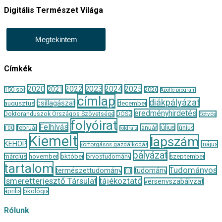
Digitális Természet Világa
Megtekintem
Címkék
2020
2022
2023
2024
2025
2021
150 sor
2026
Apollo-program
címlap
diákpályázat
csillagászat
augusztus
december
eredményhirdetés
Doktoranduszok Országos Szövetsége
DOSZ
Eötvös
folyóirat
Felhívás
január
július
június
február
100
földrajz
Kiemelt
lapszám
KEHOP
május
körforgásos gazdálkodás
pályázat
november
október
szeptember
március
orvostudomány
tartalom
Tudományos
természettudomány
tudomány
TIT
Ismeretterjesztő Társulat
tájékoztató
versenyszabályzat
április
ökológia
Rólunk