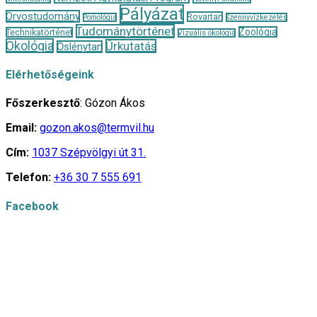
Pályázat
Orvostudomány
Rovartan
Pomológia
Szennyvízkezelés
Tudománytörténet
Zoológia
Technikatörténet
Vizuális ökológia
Ökológia
Űrkutatás
Őslénytan
Elérhetőségeink
Főszerkesztő
: Gózon Ákos
Email:
gozon.akos@termvil.hu
Cím:
1037 Szépvölgyi út 31.
Telefon:
+36 30 7 555 691
Facebook