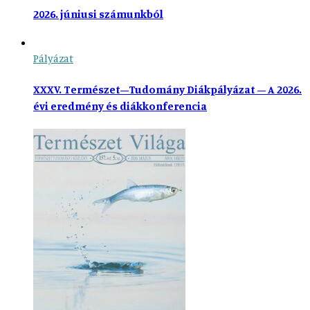
2026. júniusi számunkból
Pályázat
XXXV. Természet–Tudomány Diákpályázat – A 2026.
évi eredmény és diákkonferencia