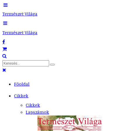
Természet Világa
Természet Világa
Főoldal
Cikkek
Cikkek
Lapszámok