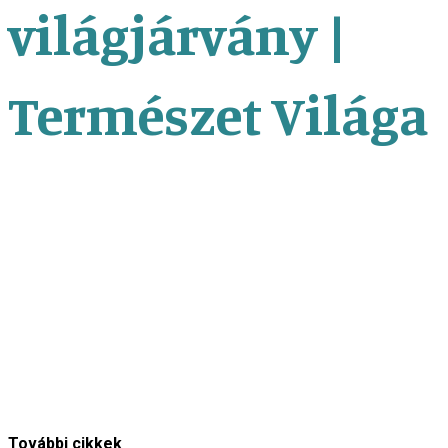
világjárvány |
Természet Világa
Környezetkémia
A világjárvány és Medárd –
Betekintés Budapest
levegőminőségébe
Természet Világa
További cikkek