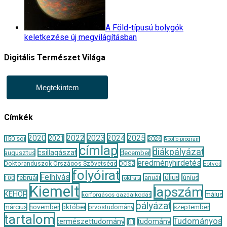
A Föld-típusú bolygók
keletkezése új megvilágításban
Digitális Természet Világa
Megtekintem
Címkék
2020
2022
2023
2024
2025
2021
150 sor
2026
Apollo-program
címlap
diákpályázat
csillagászat
augusztus
december
eredményhirdetés
Doktoranduszok Országos Szövetsége
DOSZ
Eötvös
folyóirat
Felhívás
január
július
június
február
100
földrajz
Kiemelt
lapszám
KEHOP
május
körforgásos gazdálkodás
pályázat
november
október
szeptember
március
orvostudomány
tartalom
Tudományos
természettudomány
tudomány
TIT