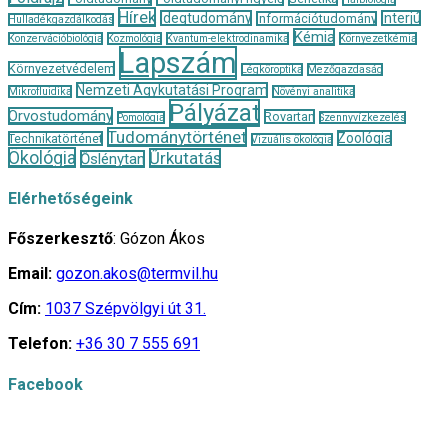
Hírek
Idegtudomány
Interjú
Információtudomány
Hulladékgazdálkodás
Kémia
Konzervációbiológia
Kozmológia
Kvantum-elektrodinamika
Környezetkémia
Lapszám
Környezetvédelem
Légköroptika
Mezőgazdaság
Nemzeti Agykutatási Program
Mikrofluidika
Növényi analitika
Pályázat
Orvostudomány
Rovartan
Pomológia
Szennyvízkezelés
Tudománytörténet
Zoológia
Technikatörténet
Vizuális ökológia
Ökológia
Űrkutatás
Őslénytan
Elérhetőségeink
Főszerkesztő
: Gózon Ákos
Email:
gozon.akos@termvil.hu
Cím:
1037 Szépvölgyi út 31.
Telefon:
+36 30 7 555 691
Facebook