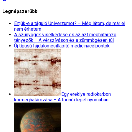
Legnépszerűbb
Értjük-e a táguló Univerzumot? – Még látom, de már el
nem érhetem
A szúnyogok viselkedése és az azt meghatározó
tényezők – A vérszíváson és a zümmögésen túl
Új típusú fájdalomcsillapító medicinacélpontok
Egy ereklye radiokarbon
kormeghatározása – A torinói lepel nyomában