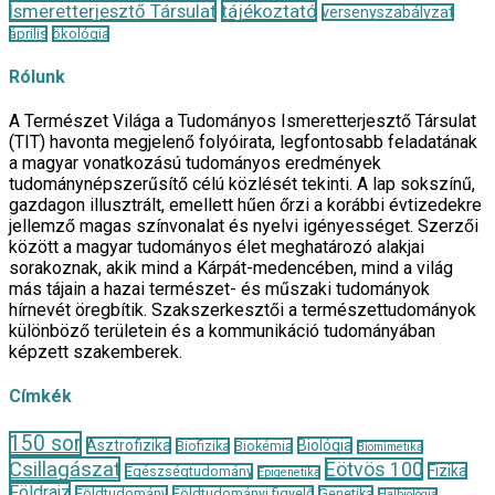
Ismeretterjesztő Társulat
tájékoztató
versenyszabályzat
április
ökológia
Rólunk
A Természet Világa a Tudományos Ismeretterjesztő Társulat
(TIT) havonta megjelenő folyóirata, legfontosabb feladatának
a magyar vonatkozású tudományos eredmények
tudománynépszerűsítő célú közlését tekinti. A lap sokszínű,
gazdagon illusztrált, emellett hűen őrzi a korábbi évtizedekre
jellemző magas színvonalat és nyelvi igényességet. Szerzői
között a magyar tudományos élet meghatározó alakjai
sorakoznak, akik mind a Kárpát-medencében, mind a világ
más tájain a hazai természet- és műszaki tudományok
hírnevét öregbítik. Szakszerkesztői a természettudományok
különböző területein és a kommunikáció tudományában
képzett szakemberek.
Címkék
150 sor
Asztrofizika
Biológia
Biofizika
Biokémia
Biomimetika
Csillagászat
Eötvös 100
Fizika
Egészségtudomány
Epigenetika
Földrajz
Földtudomány
Földtudományi figyelő
Genetika
Halbiológia