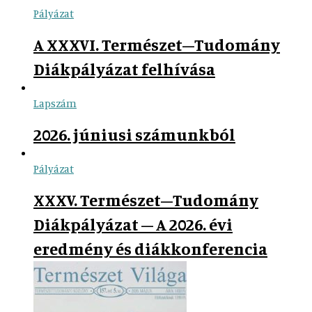
Pályázat
A XXXVI. Természet–Tudomány
Diákpályázat felhívása
Lapszám
2026. júniusi számunkból
Pályázat
XXXV. Természet–Tudomány
Diákpályázat – A 2026. évi
eredmény és diákkonferencia