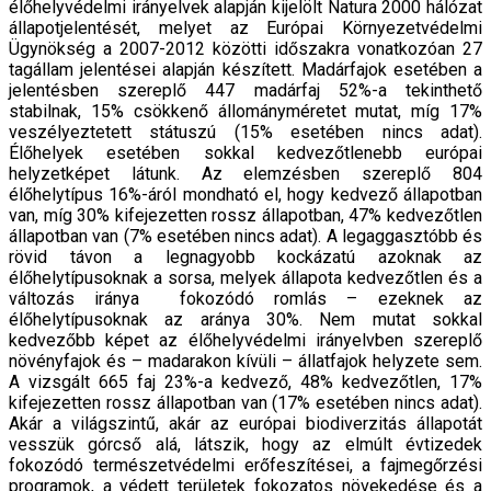
élőhelyvédelmi irányelvek alapján kijelölt Natura 2000 hálózat
állapotjelentését, melyet az Európai Környezetvédelmi
Ügynökség a 2007-2012 közötti időszakra vonatkozóan 27
tagállam jelentései alapján készített. Madárfajok esetében a
jelentésben szereplő 447 madárfaj 52%-a tekinthető
stabilnak, 15% csökkenő állományméretet mutat, míg 17%
veszélyeztetett státuszú (15% esetében nincs adat).
Élőhelyek esetében sokkal kedvezőtlenebb európai
helyzetképet látunk. Az elemzésben szereplő 804
élőhelytípus 16%-áról mondható el, hogy kedvező állapotban
van, míg 30% kifejezetten rossz állapotban, 47% kedvezőtlen
állapotban van (7% esetében nincs adat). A legaggasztóbb és
rövid távon a legnagyobb kockázatú azoknak az
élőhelytípusoknak a sorsa, melyek állapota kedvezőtlen és a
változás iránya fokozódó romlás – ezeknek az
élőhelytípusoknak az aránya 30%. Nem mutat sokkal
kedvezőbb képet az élőhelyvédelmi irányelvben szereplő
növényfajok és – madarakon kívüli – állatfajok helyzete sem.
A vizsgált 665 faj 23%-a kedvező, 48% kedvezőtlen, 17%
kifejezetten rossz állapotban van (17% esetében nincs adat).
Akár a világszintű, akár az európai biodiverzitás állapotát
vesszük górcső alá, látszik, hogy az elmúlt évtizedek
fokozódó természetvédelmi erőfeszítései, a fajmegőrzési
programok, a védett területek fokozatos növekedése és a