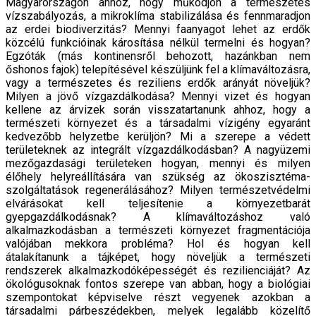
Magyarországon ahhoz, hogy működjön a természetes
vízszabályozás, a mikroklíma stabilizálása és fennmaradjon
az erdei biodiverzitás? Mennyi faanyagot lehet az erdők
közcélú funkcióinak károsítása nélkül termelni és hogyan?
Egzóták (más kontinensről behozott, hazánkban nem
őshonos fajok) telepítésével készüljünk fel a klímaváltozásra,
vagy a természetes és reziliens erdők arányát növeljük?
Milyen a jövő vízgazdálkodása? Mennyi vizet és hogyan
kellene az árvizek során visszatartanunk ahhoz, hogy a
természeti környezet és a társadalmi vízigény egyaránt
kedvezőbb helyzetbe kerüljön? Mi a szerepe a védett
területeknek az integrált vízgazdálkodásban? A nagyüzemi
mezőgazdasági területeken hogyan, mennyi és milyen
élőhely helyreállítására van szükség az ökoszisztéma-
szolgáltatások regenerálásához? Milyen természetvédelmi
elvárásokat kell teljesítenie a környezetbarát
gyepgazdálkodásnak? A klímaváltozáshoz való
alkalmazkodásban a természeti környezet fragmentációja
valójában mekkora probléma? Hol és hogyan kell
átalakítanunk a tájképet, hogy növeljük a természeti
rendszerek alkalmazkodóképességét és rezilienciáját? Az
ökológusoknak fontos szerepe van abban, hogy a biológiai
szempontokat képviselve részt vegyenek azokban a
társadalmi párbeszédekben, melyek legalább közelítő