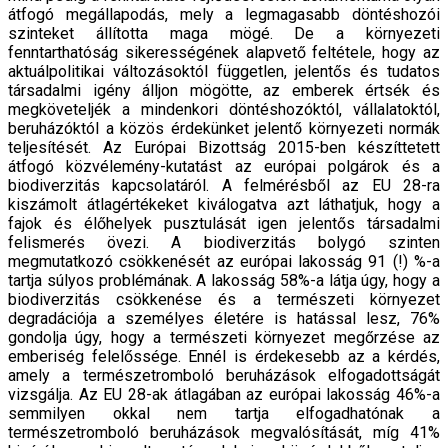
átfogó megállapodás, mely a legmagasabb döntéshozói
szinteket állította maga mögé. De a környezeti
fenntarthatóság sikerességének alapvető feltétele, hogy az
aktuálpolitikai változásoktól független, jelentős és tudatos
társadalmi igény álljon mögötte, az emberek értsék és
megköveteljék a mindenkori döntéshozóktól, vállalatoktól,
beruházóktól a közös érdekünket jelentő környezeti normák
teljesítését. Az Európai Bizottság 2015-ben készíttetett
átfogó közvélemény-kutatást az európai polgárok és a
biodiverzitás kapcsolatáról. A felmérésből az EU 28-ra
kiszámolt átlagértékeket kiválogatva azt láthatjuk, hogy a
fajok és élőhelyek pusztulását igen jelentős társadalmi
felismerés övezi. A biodiverzitás bolygó szinten
megmutatkozó csökkenését az európai lakosság 91 (!) %-a
tartja súlyos problémának. A lakosság 58%-a látja úgy, hogy a
biodiverzitás csökkenése és a természeti környezet
degradációja a személyes életére is hatással lesz, 76%
gondolja úgy, hogy a természeti környezet megőrzése az
emberiség felelőssége. Ennél is érdekesebb az a kérdés,
amely a természetromboló beruházások elfogadottságát
vizsgálja. Az EU 28-ak átlagában az európai lakosság 46%-a
semmilyen okkal nem tartja elfogadhatónak a
természetromboló beruházások megvalósítását, míg 41%