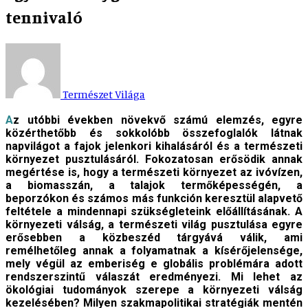
tennivaló
Természet Világa
Az utóbbi években növekvő számú elemzés, egyre
közérthetőbb és sokkolóbb összefoglalók látnak
napvilágot a fajok jelenkori kihalásáról és a természeti
környezet pusztulásáról. Fokozatosan erősödik annak
megértése is, hogy a természeti környezet az ivóvízen,
a biomasszán, a talajok termőképességén, a
beporzókon és számos más funkción keresztül alapvető
feltétele a mindennapi szükségleteink előállításának. A
környezeti válság, a természeti világ pusztulása egyre
erősebben a közbeszéd tárgyává válik, ami
remélhetőleg annak a folyamatnak a kísérőjelensége,
mely végül az emberiség e globális problémára adott
rendszerszintű válaszát eredményezi. Mi lehet az
ökológiai tudományok szerepe a környezeti válság
kezelésében? Milyen szakmapolitikai stratégiák mentén