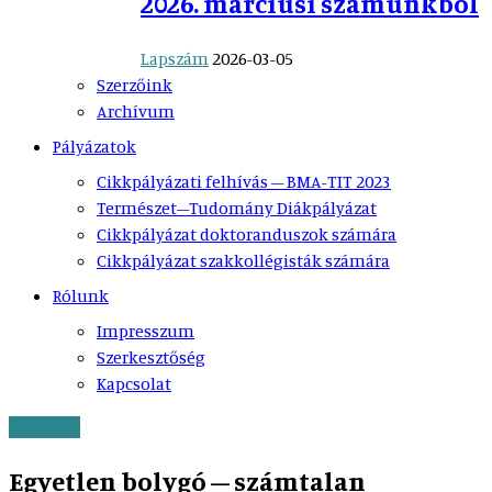
2026. márciusi számunkból
Lapszám
2026-03-05
Szerzőink
Archívum
Pályázatok
Cikkpályázati felhívás – BMA-TIT 2023
Természet–Tudomány Diákpályázat
Cikkpályázat doktoranduszok számára
Cikkpályázat szakkollégisták számára
Rólunk
Impresszum
Szerkesztőség
Kapcsolat
Ökológia
Egyetlen bolygó – számtalan