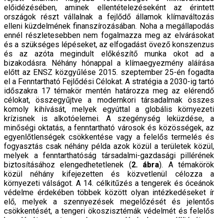
előidézésében, aminek ellentételezéseként az érintett
országok részt vállalnak a fejlődő államok klímaváltozás
elleni küzdelmének finanszírozásában. Noha a megállapodás
ennél részletesebben nem fogalmazza meg az elvárásokat
és a szükséges lépéseket, az elfogadást övező konszenzus
és az azóta megindult előkészítő munka okot ad a
bizakodásra. Néhány hónappal a klímaegyezmény aláírása
előtt az ENSZ közgyűlése 2015. szeptember 25-én fogadta
el a Fenntartható Fejlődési Célokat. A stratégia a 2030-ig tartó
időszakra 17 témakör mentén határozza meg az elérendő
célokat, összegyűjtve a modernkori társadalmak összes
komoly kihívását, melyek egyúttal a globális környezeti
krízisnek is alkotóelemei. A szegénység leküzdése, a
minőségi oktatás, a fenntartható városok és közösségek, az
egyenlőtlenségek csökkentése vagy a felelős termelés és
fogyasztás csak néhány példa azok közül a területek közül,
melyek a fenntarthatóság társadalmi-gazdasági pillérének
biztosításához elengedhetetlenek (
2. ábra
). A témakörök
közül néhány kifejezetten és közvetlenül célozza a
környezeti válságot. A 14. célkitűzés a tengerek és óceánok
védelme érdekében többek között olyan intézkedéseket ír
elő, melyek a szennyezések megelőzését és jelentős
csökkentését, a tengeri ökoszisztémák védelmét és felelős