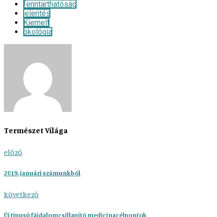
fenntarthatóság
jelentés
Kiemelt
ökológia
Természet Világa
előző
2019. januári számunkból
következő
Új típusú fájdalomcsillapító medicinacélpontok