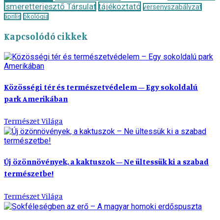
Ismeretterjesztő Társulat
tájékoztató
versenyszabályzat
április
ökológia
Kapcsolódó cikkek
Közösségi tér és természetvédelem – Egy sokoldalú
park Amerikában
Természet Világa
Új özönnövények, a kaktuszok – Ne ültessük ki a szabad
természetbe!
Természet Világa