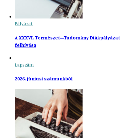
Pályázat
A XXXVI. Természet–Tudomány Diákpályázat
felhívása
Lapszám
2026. júniusi számunkból