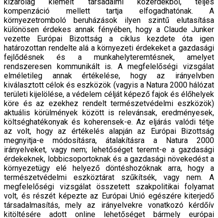
kizárólag kiemelt társadalmi közérdekből, teljes
kompenzáció mellett tartja elfogadhatónak. A
környezetromboló beruházások ilyen szintű elutasítása
különösen érdekes annak fényében, hogy a Claude Junker
vezette Európai Bizottság a ciklus kezdete óta igen
határozottan rendelte alá a környezeti érdekeket a gazdasági
fejlődésnek és a munkahelyteremtésnek, amelyet
rendszeresen kommunikált is. A megfelelőségi vizsgálat
elméletileg annak értékelése, hogy az irányelvben
kiválasztott célok és eszközök (vagyis a Natura 2000 hálózat
területi kijelölése, a védelem célját képező fajok és élőhelyek
köre és az ezekhez rendelt természetvédelmi eszközök)
aktuális körülmények között is relevánsak, eredményesek,
költséghatékonyak és koherensek-e. Az eljárás valódi tétje
az volt, hogy az értékelés alapján az Európai Bizottság
megnyitja-e módosításra, átalakításra a Natura 2000
irányelveket, vagy nem; lehetőséget teremt-e a gazdasági
érdekeknek, lobbicsoportoknak és a gazdasági növekedést a
környezetügy elé helyező döntéshozóknak arra, hogy a
természetvédelmi eszköztárat szűkítsék, vagy nem. A
megfelelőségi vizsgálat összetett szakpolitikai folyamat
volt, és részét képezte az Európai Unió egészére kiterjedő
társadalmasítás, mely az irányelvekre vonatkozó kérdőív
kitöltésére adott online lehetőséget bármely európai