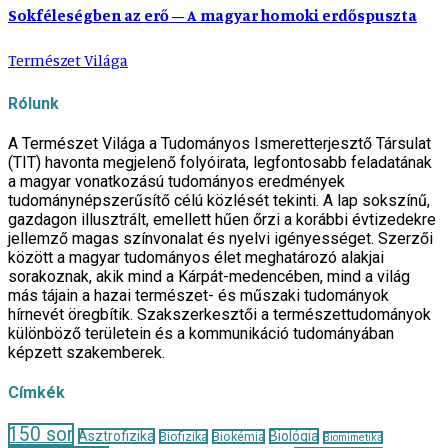
Sokféleségben az erő – A magyar homoki erdőspuszta
Természet Világa
Rólunk
A Természet Világa a Tudományos Ismeretterjesztő Társulat
(TIT) havonta megjelenő folyóirata, legfontosabb feladatának
a magyar vonatkozású tudományos eredmények
tudománynépszerűsítő célú közlését tekinti. A lap sokszínű,
gazdagon illusztrált, emellett hűen őrzi a korábbi évtizedekre
jellemző magas színvonalat és nyelvi igényességet. Szerzői
között a magyar tudományos élet meghatározó alakjai
sorakoznak, akik mind a Kárpát-medencében, mind a világ
más tájain a hazai természet- és műszaki tudományok
hírnevét öregbítik. Szakszerkesztői a természettudományok
különböző területein és a kommunikáció tudományában
képzett szakemberek.
Címkék
150 sor
Asztrofizika
Biológia
Biofizika
Biokémia
Biomimetika