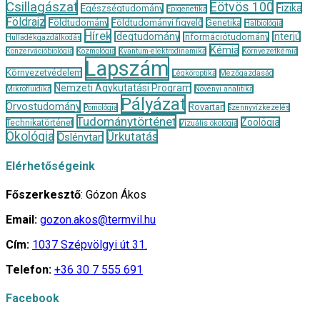
Csillagászat
Eötvös 100
Fizika
Egészségtudomány
Epigenetika
Földrajz
Földtudomány
Földtudományi figyelő
Genetika
Halbiológia
Hírek
Idegtudomány
Interjú
Információtudomány
Hulladékgazdálkodás
Kémia
Konzervációbiológia
Kozmológia
Kvantum-elektrodinamika
Környezetkémia
Lapszám
Környezetvédelem
Légköroptika
Mezőgazdaság
Nemzeti Agykutatási Program
Mikrofluidika
Növényi analitika
Pályázat
Orvostudomány
Rovartan
Pomológia
Szennyvízkezelés
Tudománytörténet
Zoológia
Technikatörténet
Vizuális ökológia
Ökológia
Űrkutatás
Őslénytan
Elérhetőségeink
Főszerkesztő
: Gózon Ákos
Email:
gozon.akos@termvil.hu
Cím:
1037 Szépvölgyi út 31.
Telefon:
+36 30 7 555 691
Facebook