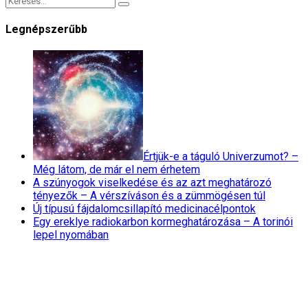
Legnépszerűbb
Értjük-e a táguló Univerzumot? –
Még látom, de már el nem érhetem
A szúnyogok viselkedése és az azt meghatározó
tényezők – A vérszíváson és a zümmögésen túl
Új típusú fájdalomcsillapító medicinacélpontok
Egy ereklye radiokarbon kormeghatározása – A torinói
lepel nyomában