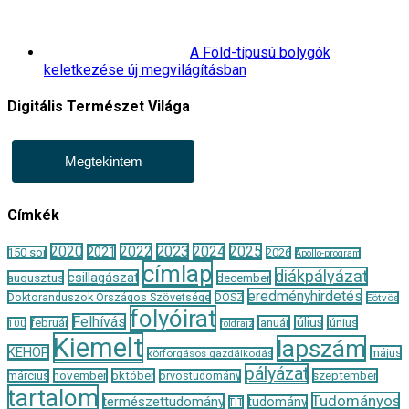
A Föld-típusú bolygók
keletkezése új megvilágításban
Digitális Természet Világa
Megtekintem
Címkék
2020
2022
2023
2024
2025
2021
150 sor
2026
Apollo-program
címlap
diákpályázat
csillagászat
augusztus
december
eredményhirdetés
Doktoranduszok Országos Szövetsége
DOSZ
Eötvös
folyóirat
Felhívás
január
július
június
február
100
földrajz
Kiemelt
lapszám
KEHOP
május
körforgásos gazdálkodás
pályázat
november
október
szeptember
március
orvostudomány
tartalom
Tudományos
természettudomány
tudomány
TIT