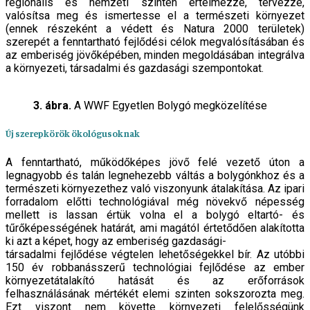
regionális és nemzeti szinten értelmezze, tervezze,
valósítsa meg és ismertesse el a természeti környezet
(ennek részeként a védett és Natura 2000 területek)
szerepét a fenntartható fejlődési célok megvalósításában és
az emberiség jövőképében, minden megoldásában integrálva
a környezeti, társadalmi és gazdasági szempontokat.
3. ábra.
A WWF Egyetlen Bolygó megközelítése
Új szerepkörök ökológusoknak
A fenntartható, működőképes jövő felé vezető úton a
legnagyobb és talán legnehezebb váltás a bolygónkhoz és a
természeti környezethez való viszonyunk átalakítása. Az ipari
forradalom előtti technológiával még növekvő népesség
mellett is lassan értük volna el a bolygó eltartó- és
tűrőképességének határát, ami magától értetődően alakította
ki azt a képet, hogy az emberiség gazdasági-
társadalmi fejlődése végtelen lehetőségekkel bír. Az utóbbi
150 év robbanásszerű technológiai fejlődése az ember
környezetátalakító hatását és az erőforrások
felhasználásának mértékét elemi szinten sokszorozta meg.
Ezt viszont nem követte környezeti felelősségünk