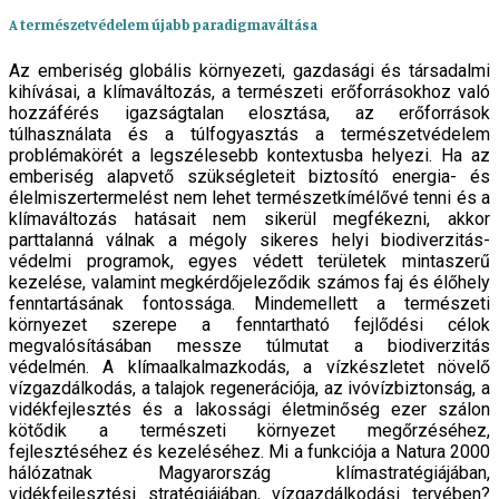
A természetvédelem újabb paradigmaváltása
Az emberiség globális környezeti, gazdasági és társadalmi
kihívásai, a klímaváltozás, a természeti erőforrásokhoz való
hozzáférés igazságtalan elosztása, az erőforrások
túlhasználata és a túlfogyasztás a természetvédelem
problémakörét a legszélesebb kontextusba helyezi. Ha az
emberiség alapvető szükségleteit biztosító energia- és
élelmiszertermelést nem lehet természetkímélővé tenni és a
klímaváltozás hatásait nem sikerül megfékezni, akkor
parttalanná válnak a mégoly sikeres helyi biodiverzitás-
védelmi programok, egyes védett területek mintaszerű
kezelése, valamint megkérdőjeleződik számos faj és élőhely
fenntartásának fontossága. Mindemellett a természeti
környezet szerepe a fenntartható fejlődési célok
megvalósításában messze túlmutat a biodiverzitás
védelmén. A klímaalkalmazkodás, a vízkészletet növelő
vízgazdálkodás, a talajok regenerációja, az ivóvízbiztonság, a
vidékfejlesztés és a lakossági életminőség ezer szálon
kötődik a természeti környezet megőrzéséhez,
fejlesztéséhez és kezeléséhez. Mi a funkciója a Natura 2000
hálózatnak Magyarország klímastratégiájában,
vidékfejlesztési stratégiájában, vízgazdálkodási tervében?