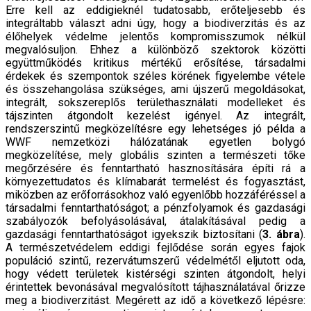
Erre kell az eddigieknél tudatosabb, erőteljesebb és
integráltabb választ adni úgy, hogy a biodiverzitás és az
élőhelyek védelme jelentős kompromisszumok nélkül
megvalósuljon. Ehhez a különböző szektorok közötti
együttműködés kritikus mértékű erősítése, társadalmi
érdekek és szempontok széles körének figyelembe vétele
és összehangolása szükséges, ami újszerű megoldásokat,
integrált, sokszereplős területhasználati modelleket és
tájszinten átgondolt kezelést igényel. Az integrált,
rendszerszintű megközelítésre egy lehetséges jó példa a
WWF nemzetközi hálózatának egyetlen bolygó
megközelítése, mely globális szinten a természeti tőke
megőrzésére és fenntartható hasznosítására építi rá a
környezettudatos és klímabarát termelést és fogyasztást,
miközben az erőforrásokhoz való egyenlőbb hozzáféréssel a
társadalmi fenntarthatóságot; a pénzfolyamok és gazdasági
szabályozók befolyásolásával, átalakításával pedig a
gazdasági fenntarthatóságot igyekszik biztosítani (
3. ábra
).
A természetvédelem eddigi fejlődése során egyes fajok
populáció szintű, rezervátumszerű védelmétől eljutott oda,
hogy védett területek kistérségi szinten átgondolt, helyi
érintettek bevonásával megvalósított tájhasználatával őrizze
meg a biodiverzitást. Megérett az idő a következő lépésre: