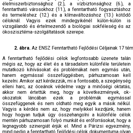
élelmiszerbiztonsághoz (2.), a vízbiztonsághoz (6.), a
fenntartható városokhoz (11.), a fenntartható fogyasztáshoz
és termeléshez (12.) és a klímaváltozáshoz (13.) kötődő
céloknál. Vagyis ezek mindegyikénél külön-külön is
vizsgálandó és értelmezendő a biológiai sokféleség és az
ökoszisztéma-szolgáltatások szerepe.
2. ábra.
Az ENSZ Fenntartható Fejlődési Céljainak 17 tém
A fenntartható fejlődési célok legfontosabb üzenete talán
mégis az, hogy az élet és a társadalom különféle területein
mutatkozó kihívásokat és problémákat nem egymás után,
hanem egymással összefüggésben, párhuzamosan kell
kezelni. Amikor azt kérdezzük, mi a fontosabb, a szegénység
elleni harc, az óceánok védelme vagy a minőségi oktatás,
akkor nem értettük meg, hogy a következmények, ok-
okozatok láncában ezek a problémák egymással
összefüggenek és nem oldható meg egyik a másik nélkül.
Vagyis a kérdés nem az, hogy melyikkel kezdjünk, hanem
hogy hogyan tudjuk úgy összehangolni a különféle célok
mentén párhuzamosan folyó munkát és erőforrásokat, hogy a
legnagyobb szinergiát érjük el. Mind a Párizsi egyezmény,
mind pedig a fenntartható fejlődési célok dokumentuma olyan