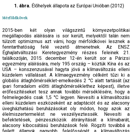
1. ábra.
Élőhelyek állapota az Európai Unióban (2012)
Mérföldkövek
2015-ben két olyan világszintű környezetpolitikai
megállapodás aláírására is sor került, melyektől talán nem
túlzott optimizmus azt várni, hogy mérföldkövei lesznek a
fenntarthatóság felé vezető átmenetnek. Az ENSZ
Éghajlatváltozási Keretegyezmény részes feleinek 21.
találkozóján, 2015. december 12-én került sor a Párizsi
egyezmény aláírására, mely 195 ország – köztük Kína és az
USA – konszenzusával hagyta jóvá a klímaváltozás elleni
küzdelem vállalásait. A klímaegyezmény célként tűzi ki a
globális átlaghőmérséklet-emelkedés 2 °C alatt tartását (az
ipari forradalom előtti átlaghőmérséklethez képest), illetve
erőfeszítéseket tesz annak további mérséklésére, hogy a
felmelegedés csak 1,5 °C legyen. Nevesíti a klímaváltozás
elleni küzdelem eszközeként az adaptációt és az alacsony
üvegházhatású beruházásokat oly módon, hogy azok az
élelmiszertermelést ne veszélyeztessék. Nevesíti a
befektetések, pénzeszközök átirányítását a klímabarát,
alacsony kibocsátású beruházások felé. Rögzíti továbbá a
fejlett államok nagyobb felelősségét a klímaváltozás