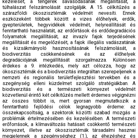
kezelését, a tengerek savasodásának megállítását, a
túlhalászat felszámolását szolgálják. A 15. célkitűzés a
szárazföldi ökoszisztémák védelmét nevesíti. Ennek
eszközeként többek között a vizes élőhelyek, erdők,
gyepterületek, hegyvidékek védelmét, helyreállítását és
fenntartható használatát, az erdőirtások és erdődegradációs
folyamatok megállítását, az invazív fajok terjedésének
megállítását és megelőzését, a fajok illegális vadászatának
és kizsákmányoló hasznosításának felszámolását, a
biodiverzitás csökkenésének és az élőhelyek
degradációjának megállítását szorgalmazza. Különösen
érdekes a 9. intézkedés, mely azt célozza, hogy az
ökoszisztémák és a biodiverzitás integráltan szerepeljenek a
nemzeti és regionális területfejlesztési tervekben és a
szegénység elleni küzdelmet szolgáló stratégiákban. A
biodiverzitás és a természeti környezet védelmét
közvetlenül érintő két célkitűzés mellett érdemes végignézni
az összes többit is, mert gyorsan megmutatkozik a
fenntartható fejlődési célok legnagyobb érdeme: az
összekapcsoltság, a szektorok közötti szabad mozgás a
problémák értelmezésében és kezelésében. A természeti
erőforrások, a klímaváltozás hatásait csökkentő természeti
környezet, illetve az ökoszisztémák társadalmi hasznai
megjelennek a szegénységhez (1.), az éhezéshez és