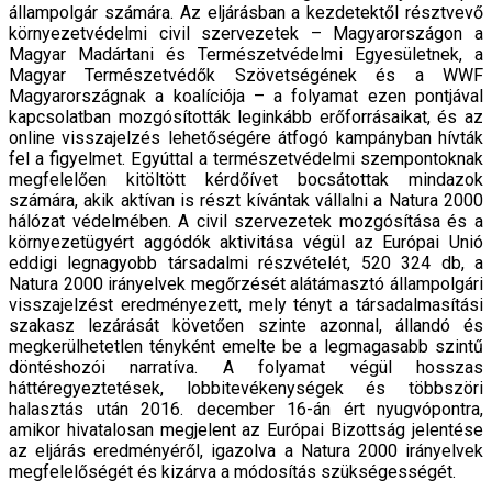
állampolgár számára. Az eljárásban a kezdetektől résztvevő
környezetvédelmi civil szervezetek – Magyarországon a
Magyar Madártani és Természetvédelmi Egyesületnek, a
Magyar Természetvédők Szövetségének és a WWF
Magyarországnak a koalíciója – a folyamat ezen pontjával
kapcsolatban mozgósították leginkább erőforrásaikat, és az
online visszajelzés lehetőségére átfogó kampányban hívták
fel a figyelmet. Egyúttal a természetvédelmi szempontoknak
megfelelően kitöltött kérdőívet bocsátottak mindazok
számára, akik aktívan is részt kívántak vállalni a Natura 2000
hálózat védelmében. A civil szervezetek mozgósítása és a
környezetügyért aggódók aktivitása végül az Európai Unió
eddigi legnagyobb társadalmi részvételét, 520 324 db, a
Natura 2000 irányelvek megőrzését alátámasztó állampolgári
visszajelzést eredményezett, mely tényt a társadalmasítási
szakasz lezárását követően szinte azonnal, állandó és
megkerülhetetlen tényként emelte be a legmagasabb szintű
döntéshozói narratíva. A folyamat végül hosszas
háttéregyeztetések, lobbitevékenységek és többszöri
halasztás után 2016. december 16-án ért nyugvópontra,
amikor hivatalosan megjelent az Európai Bizottság jelentése
az eljárás eredményéről, igazolva a Natura 2000 irányelvek
megfelelőségét és kizárva a módosítás szükségességét.