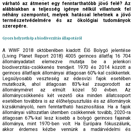
várható az átmenet egy fenntarthatóbb jövő felé? Az
alábbiakban a teljesség igénye nélkül villantunk fel
néhány szempontot, melyek hatással lehetnek a jövő
természetvédelmére és az ökológiai tudományok
szerepére.
Gyors helyzetkép a biodiverzitás állapotáról
A WWF 2018 októberében kiadott Élő Bolygó jelentése
(Living Planet Report 2018) 4005 gerinces állatfaj 16 704
állományadatait elemezve mutatja be a jelenkori
biodiverzitás-csökkenés trendjeit. 1970 és 2014 között a
gerinces állatfajok állományai átlagosan 60%-kal csökkentek.
Legsúlyosabb veszteség az édesvízi fajok esetében
mutatkozik, ahol átlagosan 83%-kal zsugorodott az
állományméret az elmúlt közel 50 évben. Az
állománycsökkenés két vezető oka minden állatcsoport
esetében továbbra is az élőhelypusztulás és az állományok
kizsákmányoló, nem fenntartható hasznosítása. Ha a fajok
állományai változatlan ütemben csökkennek tovább, 2020-ra
átlagosan 67%-kal lesz kisebb a bolygó gerinces fajainak
állománya, mint 1970-ben volt. Ha Európára fókuszálunk,
akkor érdemes kézbe vennünk a madárvédelmi és