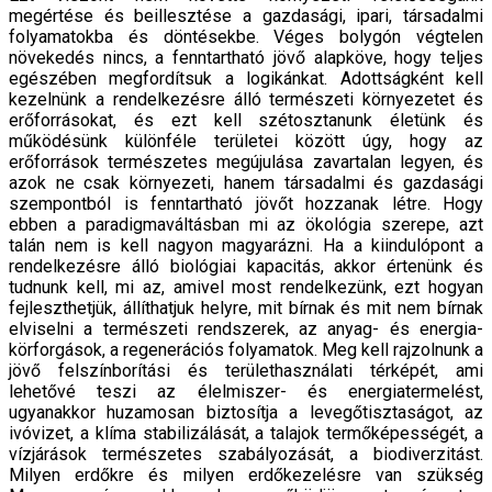
megértése és beillesztése a gazdasági, ipari, társadalmi
folyamatokba és döntésekbe. Véges bolygón végtelen
növekedés nincs, a fenntartható jövő alapköve, hogy teljes
egészében megfordítsuk a logikánkat. Adottságként kell
kezelnünk a rendelkezésre álló természeti környezetet és
erőforrásokat, és ezt kell szétosztanunk életünk és
működésünk különféle területei között úgy, hogy az
erőforrások természetes megújulása zavartalan legyen, és
azok ne csak környezeti, hanem társadalmi és gazdasági
szempontból is fenntartható jövőt hozzanak létre. Hogy
ebben a paradigmaváltásban mi az ökológia szerepe, azt
talán nem is kell nagyon magyarázni. Ha a kiindulópont a
rendelkezésre álló biológiai kapacitás, akkor értenünk és
tudnunk kell, mi az, amivel most rendelkezünk, ezt hogyan
fejleszthetjük, állíthatjuk helyre, mit bírnak és mit nem bírnak
elviselni a természeti rendszerek, az anyag- és energia-
körforgások, a regenerációs folyamatok. Meg kell rajzolnunk a
jövő felszínborítási és területhasználati térképét, ami
lehetővé teszi az élelmiszer- és energiatermelést,
ugyanakkor huzamosan biztosítja a levegőtisztaságot, az
ivóvizet, a klíma stabilizálását, a talajok termőképességét, a
vízjárások természetes szabályozását, a biodiverzitást.
Milyen erdőkre és milyen erdőkezelésre van szükség