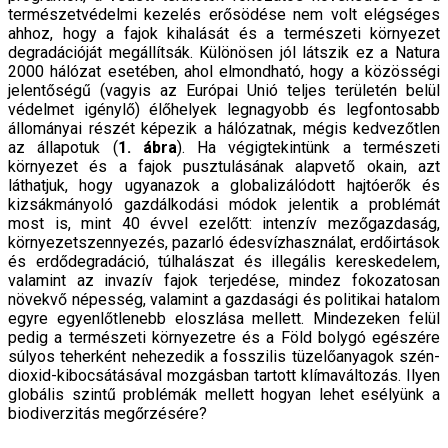
természetvédelmi kezelés erősödése nem volt elégséges
ahhoz, hogy a fajok kihalását és a természeti környezet
degradációját megállítsák. Különösen jól látszik ez a Natura
2000 hálózat esetében, ahol elmondható, hogy a közösségi
jelentőségű (vagyis az Európai Unió teljes területén belül
védelmet igénylő) élőhelyek legnagyobb és legfontosabb
állományai részét képezik a hálózatnak, mégis kedvezőtlen
az állapotuk (
1. ábra
). Ha végigtekintünk a természeti
környezet és a fajok pusztulásának alapvető okain, azt
láthatjuk, hogy ugyanazok a globalizálódott hajtóerők és
kizsákmányoló gazdálkodási módok jelentik a problémát
most is, mint 40 évvel ezelőtt: intenzív mezőgazdaság,
környezetszennyezés, pazarló édesvízhasználat, erdőirtások
és erdődegradáció, túlhalászat és illegális kereskedelem,
valamint az invazív fajok terjedése, mindez fokozatosan
növekvő népesség, valamint a gazdasági és politikai hatalom
egyre egyenlőtlenebb eloszlása mellett. Mindezeken felül
pedig a természeti környezetre és a Föld bolygó egészére
súlyos teherként nehezedik a fosszilis tüzelőanyagok szén-
dioxid-kibocsátásával mozgásban tartott klímaváltozás. Ilyen
globális szintű problémák mellett hogyan lehet esélyünk a
biodiverzitás megőrzésére?