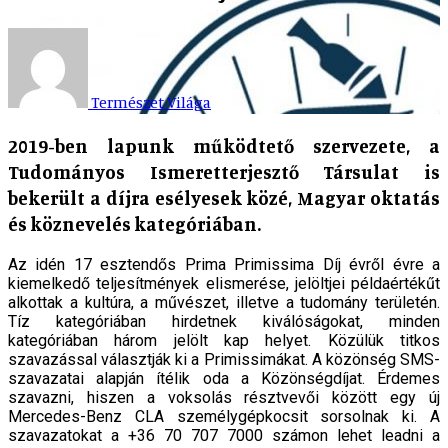
Természet Világa
2019-ben lapunk működtető szervezete, a
Tudományos Ismeretterjesztő Társulat is
bekerült a díjra esélyesek közé, Magyar oktatás
és köznevelés kategóriában.
Az idén 17 esztendős Prima Primissima Díj évről évre a
kiemelkedő teljesítmények elismerése, jelöltjei példaértékűt
alkottak a kultúra, a művészet, illetve a tudomány területén.
Tíz kategóriában hirdetnek kiválóságokat, minden
kategóriában három jelölt kap helyet. Közülük titkos
szavazással választják ki a Primissimákat. A közönség SMS-
szavazatai alapján ítélik oda a Közönségdíjat. Érdemes
szavazni, hiszen a voksolás résztvevői között egy új
Mercedes-Benz CLA személygépkocsit sorsolnak ki. A
szavazatokat a +36 70 707 7000 számon lehet leadni a