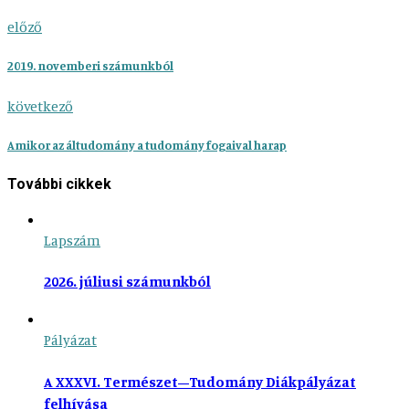
előző
2019. novemberi számunkból
következő
Amikor az áltudomány a tudomány fogaival harap
További cikkek
Lapszám
2026. júliusi számunkból
Pályázat
A XXXVI. Természet–Tudomány Diákpályázat
felhívása