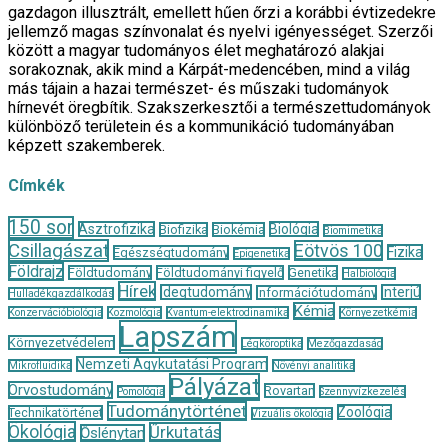
gazdagon illusztrált, emellett hűen őrzi a korábbi évtizedekre
jellemző magas színvonalat és nyelvi igényességet. Szerzői
között a magyar tudományos élet meghatározó alakjai
sorakoznak, akik mind a Kárpát-medencében, mind a világ
más tájain a hazai természet- és műszaki tudományok
hírnevét öregbítik. Szakszerkesztői a természettudományok
különböző területein és a kommunikáció tudományában
képzett szakemberek.
Címkék
150 sor
Asztrofizika
Biológia
Biofizika
Biokémia
Biomimetika
Csillagászat
Eötvös 100
Fizika
Egészségtudomány
Epigenetika
Földrajz
Földtudomány
Földtudományi figyelő
Genetika
Halbiológia
Hírek
Idegtudomány
Interjú
Információtudomány
Hulladékgazdálkodás
Kémia
Konzervációbiológia
Kozmológia
Kvantum-elektrodinamika
Környezetkémia
Lapszám
Környezetvédelem
Légköroptika
Mezőgazdaság
Nemzeti Agykutatási Program
Mikrofluidika
Növényi analitika
Pályázat
Orvostudomány
Rovartan
Pomológia
Szennyvízkezelés
Tudománytörténet
Zoológia
Technikatörténet
Vizuális ökológia
Ökológia
Űrkutatás
Őslénytan