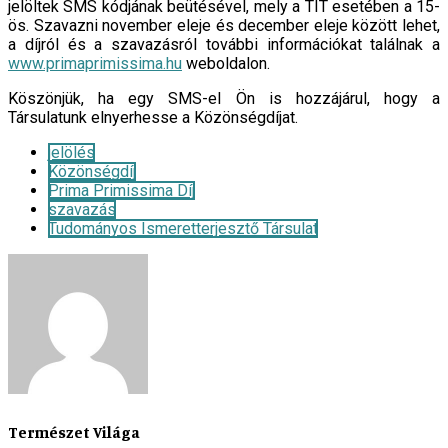
jelöltek SMS kódjának beütésével, mely a TIT esetében a 15-
ös. Szavazni november eleje és december eleje között lehet,
a díjról és a szavazásról további információkat találnak a
www.primaprimissima.hu
weboldalon.
Köszönjük, ha egy SMS-el Ön is hozzájárul, hogy a
Társulatunk elnyerhesse a Közönségdíjat.
jelölés
Közönségdíj
Prima Primissima Díj
szavazás
Tudományos Ismeretterjesztő Társulat
Természet Világa