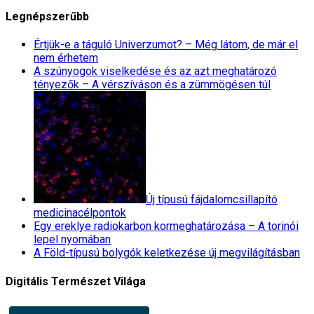
Legnépszerűbb
Értjük-e a táguló Univerzumot? – Még látom, de már el
nem érhetem
A szúnyogok viselkedése és az azt meghatározó
tényezők – A vérszíváson és a zümmögésen túl
Új típusú fájdalomcsillapító
medicinacélpontok
Egy ereklye radiokarbon kormeghatározása – A torinói
lepel nyomában
A Föld-típusú bolygók keletkezése új megvilágításban
Digitális Természet Világa