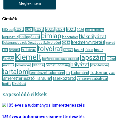
Megtekintem
Címkék
2020
2022
2023
2024
2025
2021
150 sor
2026
Apollo-program
címlap
diákpályázat
csillagászat
augusztus
december
eredményhirdetés
Doktoranduszok Országos Szövetsége
DOSZ
Eötvös
folyóirat
Felhívás
január
július
június
február
100
földrajz
Kiemelt
lapszám
KEHOP
május
körforgásos gazdálkodás
pályázat
november
október
szeptember
március
orvostudomány
tartalom
Tudományos
természettudomány
tudomány
TIT
Ismeretterjesztő Társulat
tájékoztató
versenyszabályzat
április
ökológia
Kapcsolódó cikkek
185 éves a tudományos ismeretterjesztés