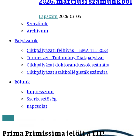
2026. márciusi számunkból
Lapszám
2026-03-05
Szerzőink
Archívum
Pályázatok
Cikkpályázati felhívás – BMA-TIT 2023
Természet–Tudomány Diákpályázat
Cikkpályázat doktoranduszok számára
Cikkpályázat szakkollégisták számára
Rólunk
Impresszum
Szerkesztőség
Kapcsolat
Hírek
Prima Primissima jelölt a TIT!