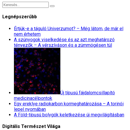
Legnépszerűbb
Értjük-e a táguló Univerzumot? – Még látom, de már el
nem érhetem
A szúnyogok viselkedése és az azt meghatározó
tényezők – A vérszíváson és a zümmögésen túl
Új típusú fájdalomcsillapító
medicinacélpontok
Egy ereklye radiokarbon kormeghatározása – A torinói
lepel nyomában
A Föld-típusú bolygók keletkezése új megvilágításban
Digitális Természet Világa