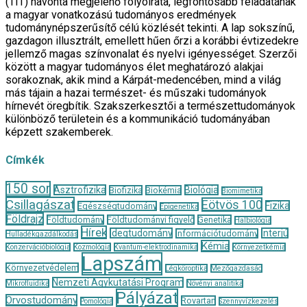
(TIT) havonta megjelenő folyóirata, legfontosabb feladatának
a magyar vonatkozású tudományos eredmények
tudománynépszerűsítő célú közlését tekinti. A lap sokszínű,
gazdagon illusztrált, emellett hűen őrzi a korábbi évtizedekre
jellemző magas színvonalat és nyelvi igényességet. Szerzői
között a magyar tudományos élet meghatározó alakjai
sorakoznak, akik mind a Kárpát-medencében, mind a világ
más tájain a hazai természet- és műszaki tudományok
hírnevét öregbítik. Szakszerkesztői a természettudományok
különböző területein és a kommunikáció tudományában
képzett szakemberek.
Címkék
150 sor
Asztrofizika
Biológia
Biofizika
Biokémia
Biomimetika
Csillagászat
Eötvös 100
Fizika
Egészségtudomány
Epigenetika
Földrajz
Földtudomány
Földtudományi figyelő
Genetika
Halbiológia
Hírek
Idegtudomány
Interjú
Információtudomány
Hulladékgazdálkodás
Kémia
Konzervációbiológia
Kozmológia
Kvantum-elektrodinamika
Környezetkémia
Lapszám
Környezetvédelem
Légköroptika
Mezőgazdaság
Nemzeti Agykutatási Program
Mikrofluidika
Növényi analitika
Pályázat
Orvostudomány
Rovartan
Pomológia
Szennyvízkezelés