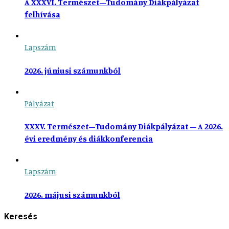
A XXXVI. Természet–Tudomány Diákpályázat
felhívása
Lapszám
2026. júniusi számunkból
Pályázat
XXXV. Természet–Tudomány Diákpályázat – A 2026.
évi eredmény és diákkonferencia
Lapszám
2026. májusi számunkból
Keresés