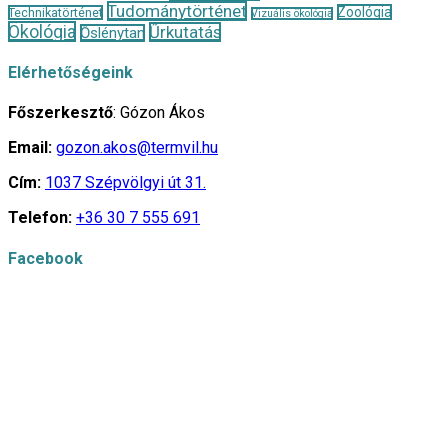
Tudománytörténet
Zoológia
Technikatörténet
Vizuális ökológia
Ökológia
Űrkutatás
Őslénytan
Elérhetőségeink
Főszerkesztő
: Gózon Ákos
Email:
gozon.akos@termvil.hu
Cím:
1037 Szépvölgyi út 31.
Telefon:
+36 30 7 555 691
Facebook