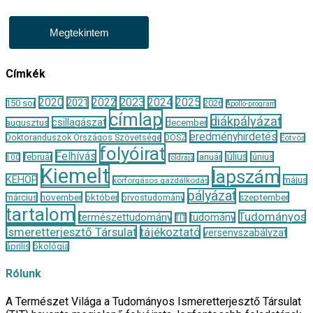
Megtekintem
Címkék
2020
2022
2023
2024
2025
2021
150 sor
2026
Apollo-program
címlap
diákpályázat
csillagászat
augusztus
december
eredményhirdetés
Doktoranduszok Országos Szövetsége
DOSZ
Eötvös
folyóirat
Felhívás
január
július
június
február
100
földrajz
Kiemelt
lapszám
KEHOP
május
körforgásos gazdálkodás
pályázat
november
október
szeptember
március
orvostudomány
tartalom
Tudományos
természettudomány
tudomány
TIT
Ismeretterjesztő Társulat
tájékoztató
versenyszabályzat
április
ökológia
Rólunk
A Természet Világa a Tudományos Ismeretterjesztő Társulat