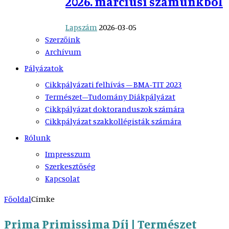
2026. márciusi számunkból
Lapszám
2026-03-05
Szerzőink
Archívum
Pályázatok
Cikkpályázati felhívás – BMA-TIT 2023
Természet–Tudomány Diákpályázat
Cikkpályázat doktoranduszok számára
Cikkpályázat szakkollégisták számára
Rólunk
Impresszum
Szerkesztőség
Kapcsolat
Főoldal
Címke
Prima Primissima Díj | Természet