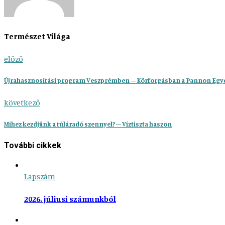
Természet Világa
előző
Újrahasznosítási program Veszprémben – Körforgásban a Pannon Eg
következő
Mihez kezdjünk a túláradó szennyel? – Víztiszta haszon
További cikkek
Lapszám
2026. júliusi számunkból