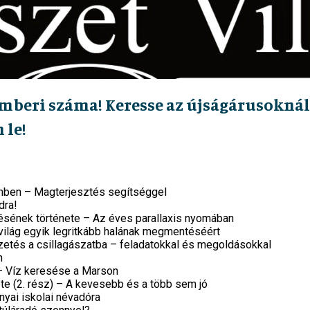
emberi száma! Keresse az újságárusoknál,
 le!
mben – Magterjesztés segítséggel
dra!
ésének története – Az éves parallaxis nyomában
világ egyik legritkább halának megmentéséért
etés a csillagászatba – feladatokkal és megoldásokkal
n
 – Víz keresése a Marson
te (2. rész) – A kevesebb és a több sem jó
yai iskolai névadóra