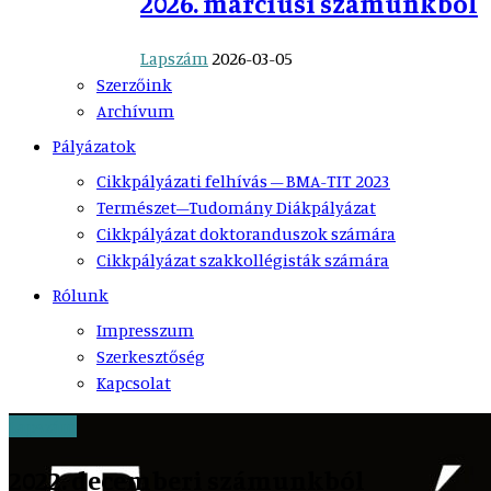
2026. márciusi számunkból
Lapszám
2026-03-05
Szerzőink
Archívum
Pályázatok
Cikkpályázati felhívás – BMA-TIT 2023
Természet–Tudomány Diákpályázat
Cikkpályázat doktoranduszok számára
Cikkpályázat szakkollégisták számára
Rólunk
Impresszum
Szerkesztőség
Kapcsolat
Lapszám
2022. decemberi számunkból