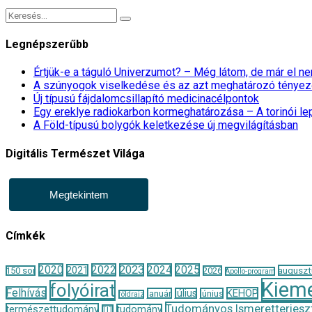
Legnépszerűbb
Értjük-e a táguló Univerzumot? – Még látom, de már el 
A szúnyogok viselkedése és az azt meghatározó tényez
Új típusú fájdalomcsillapító medicinacélpontok
Egy ereklye radiokarbon kormeghatározása – A torinói l
A Föld-típusú bolygók keletkezése új megvilágításban
Digitális Természet Világa
Megtekintem
Címkék
2020
2022
2023
2024
2025
2021
auguszt
150 sor
2026
Apollo-program
Kieme
folyóirat
Felhívás
KEHOP
január
július
június
földrajz
Tudományos Ismeretterjeszt
természettudomány
tudomány
TIT