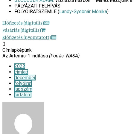
SZOUCSEK ÁDÁM:
Víztiszta haszon – Mihez kezdjünk a 
PÁLYÁZATI FELHÍVÁS
FOLYÓIRATSZEMLE (
Landy-Gyebnár Mónika
)
Előfizetés (digitális)
Vásárlás (digitális)
Előfizetés (nyomtatott)
Címlapképünk
Az Artemis-1 indítása
(Forrás: NASA)
2022
címlap
december
folyóirat
lapszám
tartalom