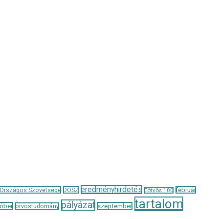
eredményhirdetés
 Országos Szövetsége
DOSZ
február
Eötvös 100
tartalom
pályázat
óber
szeptember
orvostudomány