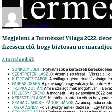
Természet Világa
Megjelent a Természet Világa 2022. dec
fizessen elő, hogy biztosan ne maradjon
A tartalomból:
SONKOLY JUDIT:
Potyautasok a kertészeti kereskedele
SZENTPÉTERI LÁSZLÓ:
Artemis és társai – Vissza a Hol
KUTROVÁTZ GÁBOR:
A csillagok geometriai távolságmér
FARKAS CSABA:
A pataksügér vagy valsányi kölönte – A 
TRUPKA ZOLTÁN:
Ami a szalagcímek mögött van – Bevez
HOLLÓSY FERENC:
A magnetit – Az év ásványa 2022-be
KERESZTURI ÁKOS:
Kutatóhelikoptert a vörös bolygóra!
SZABAD JÁNOS – ZÁDORI JÁNOS:
Az aneuploidia erede
TUSKA ÁGNES:
Pólya György emlékidézése – Egy tatabán