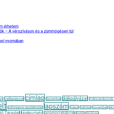
nem érhetem
ők – A vérszíváson és a zümmögésen túl
epel nyomában
címlap
diákpályázat
csillagászat
us
december
Doktoranduszok
lt
lapszám
május
november
okt
március
körforgásos gazdálkodás
ő Társulat
tájékoztató
versenyszabályzat
április
ökológia