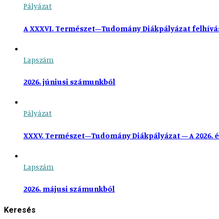
Pályázat
A XXXVI. Természet–Tudomány Diákpályázat felhívá
Lapszám
2026. júniusi számunkból
Pályázat
XXXV. Természet–Tudomány Diákpályázat – A 2026. é
Lapszám
2026. májusi számunkból
Keresés