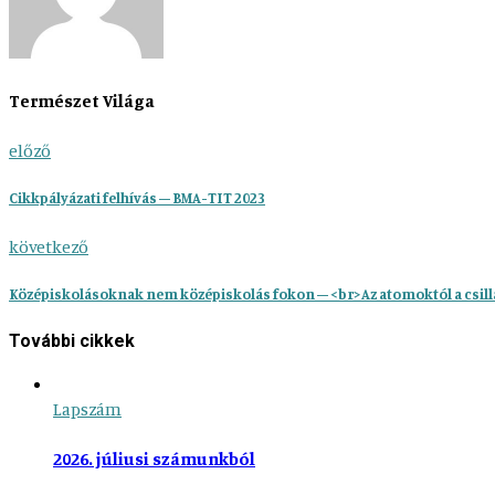
Természet Világa
előző
Cikkpályázati felhívás – BMA-TIT 2023
következő
Középiskolásoknak nem középiskolás fokon – <br>Az atomoktól a csil
További cikkek
Lapszám
2026. júliusi számunkból