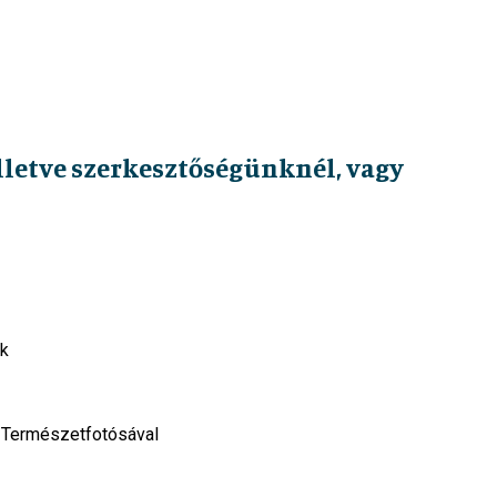
illetve szerkesztőségünknél, vagy
ok
v Természetfotósával