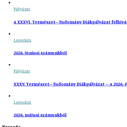
Pályázat
A XXXVI. Természet–Tudomány Diákpályázat felhívá
Lapszám
2026. júniusi számunkból
Pályázat
XXXV. Természet–Tudomány Diákpályázat – A 2026. é
Lapszám
2026. májusi számunkból