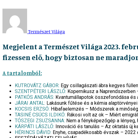
Természet Világa
Megjelent a Természet Világa 2023. febr
fizessen elő, hogy biztosan ne maradjon
A tartalomból:
KUTROVÁTZ GÁBOR:
Egy csillagászati ábra kegyes fülle
SZENTPÉTERI LÁSZLÓ:
Kopernikusz a Naprendszerben –
PATKÓS ANDRÁS:
Kvantumállapotok összefonódása és a
JÁRAI ANTAL:
Lakásunk fűtése és a kémia alaptörvénye
KOCSIS ERZSÓ:
Hibafaelemzés – Módszerek a minőség
TASINÉ CSÚCS ILDIKÓ:
Rákosi volt az ok – Miért emigrál
TÓSZEGI ZSUZSANNA:
Nem a fényképezőgép a lényeg, h
KÁRPÁTI LÁSZLÓ:
Innováció és tanulás – Az oktatás új k
HÉRINCS DÁVID:
Enyhe, csapadékosabb évszak – 2022 