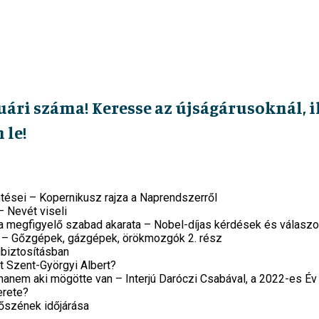
uári száma! Keresse az újságárusoknál, 
 le!
ntései – Kopernikusz rajza a Naprendszerről
 Nevét viseli
 megfigyelő szabad akarata – Nobel-díjas kérdések és válasz
i – Gőzgépek, gázgépek, örökmozgók 2. rész
biztosításban
t Szent-Györgyi Albert?
anem aki mögötte van – Interjú Daróczi Csabával, a 2022-es É
erete?
őszének időjárása