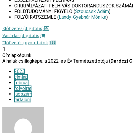
ESSZÉPÁLYÁZATI FELHÍVÁS
CIKKPÁLYÁZATI FELHÍVÁS DOKTORANDUSZOK SZÁMÁ
FÖLDTUDOMÁNYI FIGYELŐ (
Szoucsek Ádám
)
FOLYÓIRATSZEMLE (
Landy-Gyebnár Mónika
)
Előfizetés (digitális)
Vásárlás (digitális)
Előfizetés (nyomtatott)
Címlapképünk
A halak csillagképe, a 2022-es Év Természetfotója (
Daróczi 
2023
címlap
február
folyóirat
lapszám
tartalom