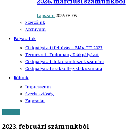
2026. márciusi számunkból
Lapszám
2026-03-05
Szerzőink
Archívum
Pályázatok
Cikkpályázati felhívás – BMA-TIT 2023
Természet–Tudomány Diákpályázat
Cikkpályázat doktoranduszok számára
Cikkpályázat szakkollégisták számára
Rólunk
Impresszum
Szerkesztőség
Kapcsolat
Lapszám
2023. februári számunkból