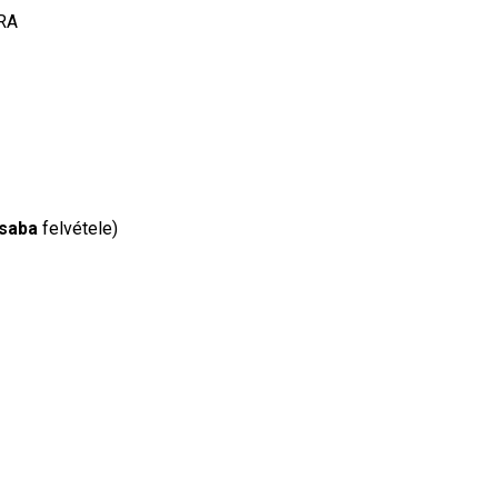
RA
Csaba
felvétele)