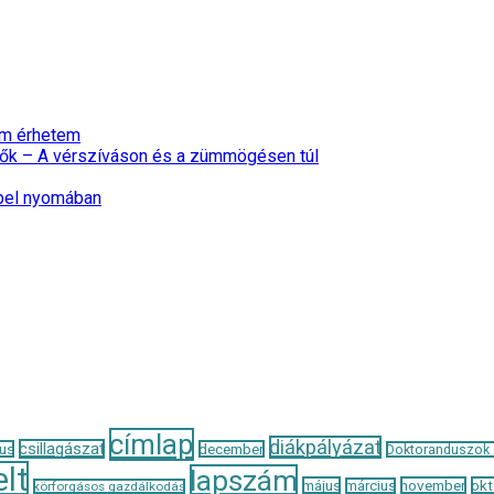
nem érhetem
ők – A vérszíváson és a zümmögésen túl
epel nyomában
címlap
diákpályázat
csillagászat
us
december
Doktoranduszok
lt
lapszám
május
november
okt
március
körforgásos gazdálkodás