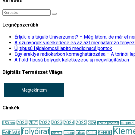
Keresés
Legnépszerűbb
Értjük-e a táguló Univerzumot? – Még látom, de már el 
A szúnyogok viselkedése és az azt meghatározó tényez
Új típusú fájdalomcsillapító medicinacélpontok
Egy ereklye radiokarbon kormeghatározása – A torinói l
A Föld-típusú bolygók keletkezése új megvilágításban
Digitális Természet Világa
Megtekintem
Címkék
2020
2022
2023
2024
2025
2021
auguszt
150 sor
2026
Apollo-program
Kieme
folyóirat
Felhívás
KEHOP
január
július
június
földrajz