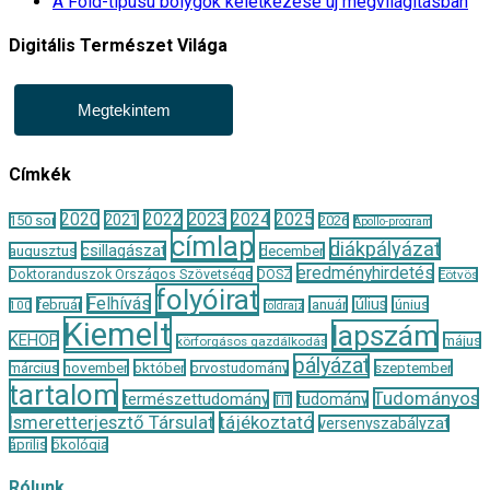
A Föld-típusú bolygók keletkezése új megvilágításban
Digitális Természet Világa
Megtekintem
Címkék
2020
2022
2023
2024
2025
2021
150 sor
2026
Apollo-program
címlap
diákpályázat
csillagászat
augusztus
december
eredményhirdetés
Doktoranduszok Országos Szövetsége
DOSZ
Eötvös
folyóirat
Felhívás
január
július
június
február
100
földrajz
Kiemelt
lapszám
KEHOP
május
körforgásos gazdálkodás
pályázat
november
október
szeptember
március
orvostudomány
tartalom
Tudományos
természettudomány
tudomány
TIT
Ismeretterjesztő Társulat
tájékoztató
versenyszabályzat
április
ökológia
Rólunk