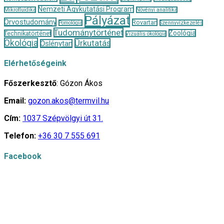
Nemzeti Agykutatási Program
Mikrofluidika
Növényi analitika
Pályázat
Orvostudomány
Rovartan
Pomológia
Szennyvízkezelés
Tudománytörténet
Zoológia
Technikatörténet
Vizuális ökológia
Ökológia
Űrkutatás
Őslénytan
Elérhetőségeink
Főszerkesztő
: Gózon Ákos
Email:
gozon.akos@termvil.hu
Cím:
1037 Szépvölgyi út 31.
Telefon:
+36 30 7 555 691
Facebook