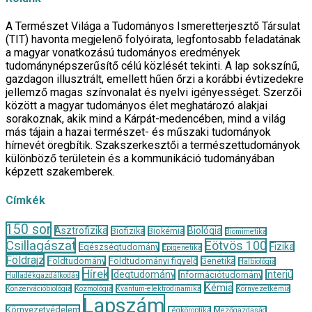
A Természet Világa a Tudományos Ismeretterjesztő Társulat
(TIT) havonta megjelenő folyóirata, legfontosabb feladatának
a magyar vonatkozású tudományos eredmények
tudománynépszerűsítő célú közlését tekinti. A lap sokszínű,
gazdagon illusztrált, emellett hűen őrzi a korábbi évtizedekre
jellemző magas színvonalat és nyelvi igényességet. Szerzői
között a magyar tudományos élet meghatározó alakjai
sorakoznak, akik mind a Kárpát-medencében, mind a világ
más tájain a hazai természet- és műszaki tudományok
hírnevét öregbítik. Szakszerkesztői a természettudományok
különböző területein és a kommunikáció tudományában
képzett szakemberek.
Címkék
150 sor
Asztrofizika
Biológia
Biofizika
Biokémia
Biomimetika
Csillagászat
Eötvös 100
Fizika
Egészségtudomány
Epigenetika
Földrajz
Földtudomány
Földtudományi figyelő
Genetika
Halbiológia
Hírek
Idegtudomány
Interjú
Információtudomány
Hulladékgazdálkodás
Kémia
Konzervációbiológia
Kozmológia
Kvantum-elektrodinamika
Környezetkémia
Lapszám
Környezetvédelem
Légköroptika
Mezőgazdaság