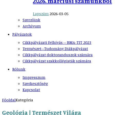
2026. márciusi számunkból
Lapszám
2026-03-05
Szerzőink
Archívum
Pályázatok
Cikkpályázati felhívás – BMA-TIT 2023
Természet–Tudomány Diákpályázat
Cikkpályázat doktoranduszok számára
Cikkpályázat szakkollégisták számára
Rólunk
Impresszum
Szerkesztőség
Kapcsolat
Főoldal
Kategória
Geológia | Természet Világa