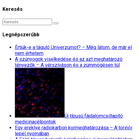
Keresés
Legnépszerűbb
Értjük-e a táguló Univerzumot? – Még látom, de már el
nem érhetem
A szúnyogok viselkedése és az azt meghatározó
tényezők – A vérszíváson és a zümmögésen túl
Új típusú fájdalomcsillapító
medicinacélpontok
Egy ereklye radiokarbon kormeghatározása – A torinói
lepel nyomában