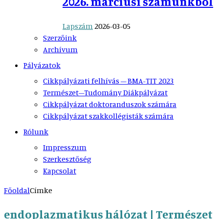
2026. márciusi számunkból
Lapszám
2026-03-05
Szerzőink
Archívum
Pályázatok
Cikkpályázati felhívás – BMA-TIT 2023
Természet–Tudomány Diákpályázat
Cikkpályázat doktoranduszok számára
Cikkpályázat szakkollégisták számára
Rólunk
Impresszum
Szerkesztőség
Kapcsolat
Főoldal
Címke
endoplazmatikus hálózat | Természet