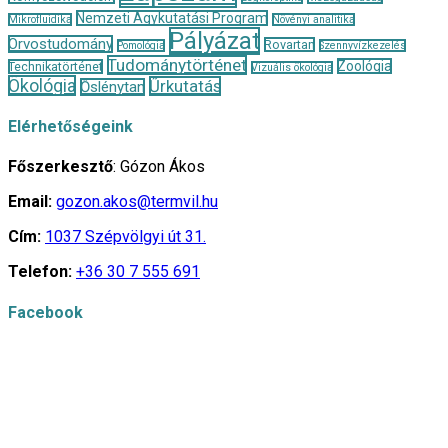
Nemzeti Agykutatási Program
Mikrofluidika
Növényi analitika
Pályázat
Orvostudomány
Rovartan
Pomológia
Szennyvízkezelés
Tudománytörténet
Zoológia
Technikatörténet
Vizuális ökológia
Ökológia
Űrkutatás
Őslénytan
Elérhetőségeink
Főszerkesztő
: Gózon Ákos
Email:
gozon.akos@termvil.hu
Cím:
1037 Szépvölgyi út 31.
Telefon:
+36 30 7 555 691
Facebook