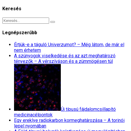
Keresés
Legnépszerűbb
Értjük-e a táguló Univerzumot? – Még látom, de már el
nem érhetem
A szúnyogok viselkedése és az azt meghatározó
tényezők – A vérszíváson és a zümmögésen túl
Új típusú fájdalomcsillapító
medicinacélpontok
Egy ereklye radiokarbon kormeghatározása – A torinói
lepel nyomában