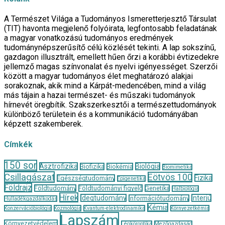
A Természet Világa a Tudományos Ismeretterjesztő Társulat
(TIT) havonta megjelenő folyóirata, legfontosabb feladatának
a magyar vonatkozású tudományos eredmények
tudománynépszerűsítő célú közlését tekinti. A lap sokszínű,
gazdagon illusztrált, emellett hűen őrzi a korábbi évtizedekre
jellemző magas színvonalat és nyelvi igényességet. Szerzői
között a magyar tudományos élet meghatározó alakjai
sorakoznak, akik mind a Kárpát-medencében, mind a világ
más tájain a hazai természet- és műszaki tudományok
hírnevét öregbítik. Szakszerkesztői a természettudományok
különböző területein és a kommunikáció tudományában
képzett szakemberek.
Címkék
150 sor
Asztrofizika
Biológia
Biofizika
Biokémia
Biomimetika
Csillagászat
Eötvös 100
Fizika
Egészségtudomány
Epigenetika
Földrajz
Földtudomány
Földtudományi figyelő
Genetika
Halbiológia
Hírek
Idegtudomány
Interjú
Információtudomány
Hulladékgazdálkodás
Kémia
Konzervációbiológia
Kozmológia
Kvantum-elektrodinamika
Környezetkémia
Lapszám
Környezetvédelem
Légköroptika
Mezőgazdaság