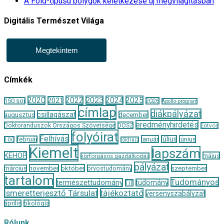
A Föld-típusú bolygók keletkezése új megvilágításban
Digitális Természet Világa
Megtekintem
Címkék
2020
2022
2023
2024
2025
2021
150 sor
2026
Apollo-program
címlap
diákpályázat
csillagászat
augusztus
december
eredményhirdetés
Doktoranduszok Országos Szövetsége
DOSZ
Eötvös
folyóirat
Felhívás
január
július
június
február
100
földrajz
Kiemelt
lapszám
KEHOP
május
körforgásos gazdálkodás
pályázat
november
október
szeptember
március
orvostudomány
tartalom
Tudományos
természettudomány
tudomány
TIT
Ismeretterjesztő Társulat
tájékoztató
versenyszabályzat
április
ökológia
Rólunk