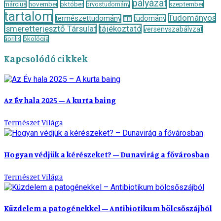
pályázat
november
október
szeptember
március
orvostudomány
tartalom
Tudományos
természettudomány
tudomány
TIT
Ismeretterjesztő Társulat
tájékoztató
versenyszabályzat
április
ökológia
Kapcsolódó cikkek
Az Év hala 2025 – A kurta baing
Természet Világa
Hogyan védjük a kérészeket? – Dunavirág a fővárosban
Természet Világa
Küzdelem a patogénekkel – Antibiotikum bölcsőszájból