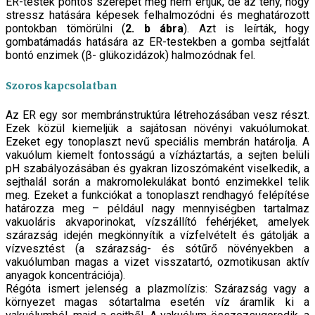
ER-testek pontos szerepét még nem értjük, de az tény, hogy
stressz hatására képesek felhalmozódni és meghatározott
pontokban tömörülni (
2. b ábra
). Azt is leírták, hogy
gombatámadás hatására az ER-testekben a gomba sejtfalát
bontó enzimek (β- glükozidázok) halmozódnak fel.
Szoros kapcsolatban
Az ER egy sor membránstruktúra létrehozásában vesz részt.
Ezek közül kiemeljük a sajátosan növényi vakuólumokat.
Ezeket egy tonoplaszt nevű speciális membrán határolja. A
vakuólum kiemelt fontosságú a vízháztartás, a sejten belüli
pH szabályozásában és gyakran lizoszómaként viselkedik, a
sejthalál során a makromolekulákat bontó enzimekkel telik
meg. Ezeket a funkciókat a tonoplaszt rendhagyó felépítése
határozza meg – például nagy mennyiségben tartalmaz
vakuoláris akvaporinokat, vízszállító fehérjéket, amelyek
szárazság idején megkönnyítik a vízfelvételt és gátolják a
vízvesztést (a szárazság- és sótűrő növényekben a
vakuólumban magas a vizet visszatartó, ozmotikusan aktív
anyagok koncentrációja).
Régóta ismert jelenség a plazmolízis: Szárazság vagy a
környezet magas sótartalma esetén víz áramlik ki a