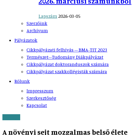
2026. márciusi számunkból
Lapszám
2026-03-05
Szerzőink
Archívum
Pályázatok
Cikkpályázati felhívás – BMA-TIT 2023
Természet–Tudomány Diákpályázat
Cikkpályázat doktoranduszok számára
Cikkpályázat szakkollégisták számára
Rólunk
Impresszum
Szerkesztőség
Kapcsolat
Biológia
A növényi sejt mozgalmas belső élete