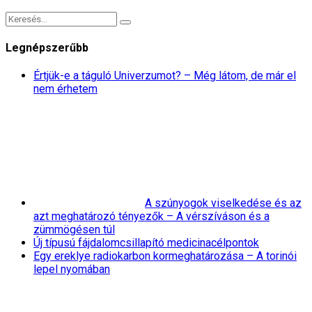
Legnépszerűbb
Értjük-e a táguló Univerzumot? – Még látom, de már el
nem érhetem
A szúnyogok viselkedése és az
azt meghatározó tényezők – A vérszíváson és a
zümmögésen túl
Új típusú fájdalomcsillapító medicinacélpontok
Egy ereklye radiokarbon kormeghatározása – A torinói
lepel nyomában