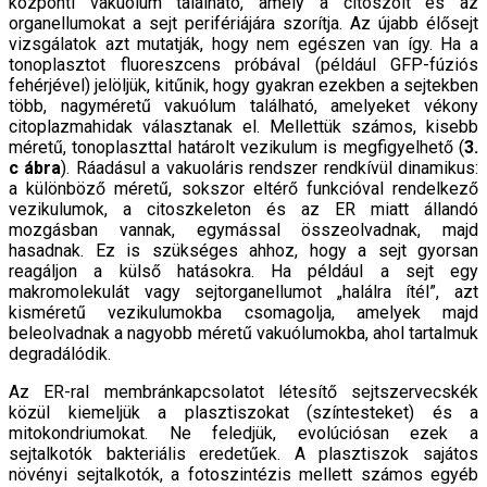
központi vakuólum található, amely a citoszolt és az
organellumokat a sejt perifériájára szorítja. Az újabb élősejt
vizsgálatok azt mutatják, hogy nem egészen van így. Ha a
tonoplasztot fluoreszcens próbával (például GFP-fúziós
fehérjével) jelöljük, kitűnik, hogy gyakran ezekben a sejtekben
több, nagyméretű vakuólum található, amelyeket vékony
citoplazmahidak választanak el. Mellettük számos, kisebb
méretű, tonoplaszttal határolt vezikulum is megfigyelhető (
3.
c ábra
). Ráadásul a vakuoláris rendszer rendkívül dinamikus:
a különböző méretű, sokszor eltérő funkcióval rendelkező
vezikulumok, a citoszkeleton és az ER miatt állandó
mozgásban vannak, egymással összeolvadnak, majd
hasadnak. Ez is szükséges ahhoz, hogy a sejt gyorsan
reagáljon a külső hatásokra. Ha például a sejt egy
makromolekulát vagy sejtorganellumot „halálra ítél”, azt
kisméretű vezikulumokba csomagolja, amelyek majd
beleolvadnak a nagyobb méretű vakuólumokba, ahol tartalmuk
degradálódik.
Az ER-ral membránkapcsolatot létesítő sejtszervecskék
közül kiemeljük a plasztiszokat (színtesteket) és a
mitokondriumokat. Ne feledjük, evolúciósan ezek a
sejtalkotók bakteriális eredetűek. A plasztiszok sajátos
növényi sejtalkotók, a fotoszintézis mellett számos egyéb