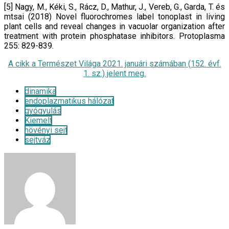
[5] Nagy, M., Kéki, S., Rácz, D., Mathur, J., Vereb, G., Garda, T. és
mtsai (2018) Novel fluorochromes label tonoplast in living
plant cells and reveal changes in vacuolar organization after
treatment with protein phosphatase inhibitors. Protoplasma
255: 829-839.
A cikk a Természet Világa 2021. januári számában (152. évf.
1. sz.) jelent meg.
dinamika
endoplazmatikus hálózat
gyógyulás
Kiemelt
növényi sejt
sejtváz