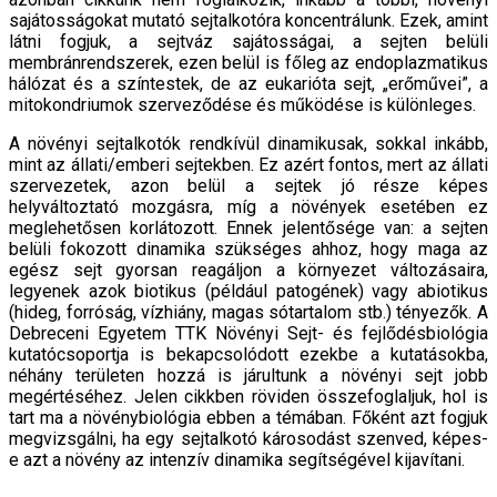
sajátosságokat mutató sejtalkotóra koncentrálunk. Ezek, amint
látni fogjuk, a sejtváz sajátosságai, a sejten belüli
membránrendszerek, ezen belül is főleg az endoplazmatikus
hálózat és a színtestek, de az eukarióta sejt, „erőművei”, a
mitokondriumok szerveződése és működése is különleges.
A növényi sejtalkotók rendkívül dinamikusak, sokkal inkább,
mint az állati/emberi sejtekben. Ez azért fontos, mert az állati
szervezetek, azon belül a sejtek jó része képes
helyváltoztató mozgásra, míg a növények esetében ez
meglehetősen korlátozott. Ennek jelentősége van: a sejten
belüli fokozott dinamika szükséges ahhoz, hogy maga az
egész sejt gyorsan reagáljon a környezet változásaira,
legyenek azok biotikus (például patogének) vagy abiotikus
(hideg, forróság, vízhiány, magas sótartalom stb.) tényezők. A
Debreceni Egyetem TTK Növényi Sejt- és fejlődésbiológia
kutatócsoportja is bekapcsolódott ezekbe a kutatásokba,
néhány területen hozzá is járultunk a növényi sejt jobb
megértéséhez. Jelen cikkben röviden összefoglaljuk, hol is
tart ma a növénybiológia ebben a témában. Főként azt fogjuk
megvizsgálni, ha egy sejtalkotó károsodást szenved, képes-
e azt a növény az intenzív dinamika segítségével kijavítani.