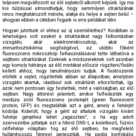
teljesen megváltozott az élő sejtekről alkotott képünk. Így ma
kis túlzással elmondhatjuk, hogy semmilyen struktúrának
nincs meghatározott mérete, alakja és helye a sejten belül –
ahogyan ebben a cikkben fogunk is erre példákat látni.
Hogyan jutottunk el ehhez az új szemlélethez? Korábban is
lehetséges volt ezeket a struktúrákat nagy felbontásban
vizsgálni, akár elektronmikroszkóp, akár az
immunhisztokémia segítségével, ez utóbbi főként
fluoreszcens mikroszkóp felhasználásával tette láthatóvá a
sejtbeni struktúrákat. Ezeknek a módszereknek volt azonban
egy komoly hátránya: az élő mintákat először rögzíteni/fixálni
kellett ahhoz, hogy tanulmányozni tudjuk. A fixálószerek
elölték a sejtet, rögzítették abban az állapotban, amelyben
vizsgálni akartuk, ráadásul sok struktúrát eltorzítottak, így
azok nem pontosan úgy festettek, mint a valóságban, az élő
sejtben. Nagy áttörést jelentett, amikor felfedezték egy
medúza zöld fluoreszcens proteinjét (green fluorescent
protein, GFP) és megtalálták azt a gént, amely a fehérjét
kódolja. Kiderült, hogy a gént az általunk vizsgálni kívánt
fehérje génjéhez lehet „ragasztani”, s ha egy adott
szervezetbe juttatjuk ezt a hibrid DNS-t, a keletkező, fúziós
célfehérje világítani fog az élő sejtben, ha megfelelő
hullámhosszú fénnyel gerjesztjük. Ha pedig konfokális