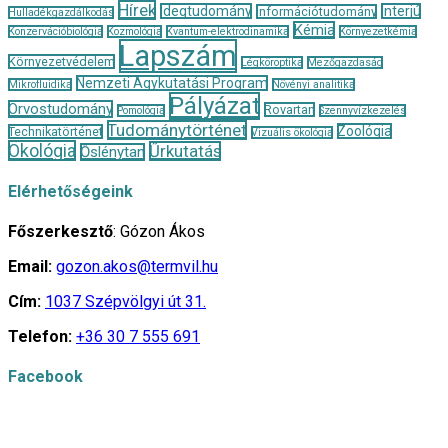
Hírek
Idegtudomány
Interjú
Információtudomány
Hulladékgazdálkodás
Kémia
Konzervációbiológia
Kozmológia
Kvantum-elektrodinamika
Környezetkémia
Lapszám
Környezetvédelem
Légköroptika
Mezőgazdaság
Nemzeti Agykutatási Program
Mikrofluidika
Növényi analitika
Pályázat
Orvostudomány
Rovartan
Pomológia
Szennyvízkezelés
Tudománytörténet
Zoológia
Technikatörténet
Vizuális ökológia
Ökológia
Űrkutatás
Őslénytan
Elérhetőségeink
Főszerkesztő
: Gózon Ákos
Email:
gozon.akos@termvil.hu
Cím:
1037 Szépvölgyi út 31.
Telefon:
+36 30 7 555 691
Facebook