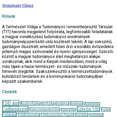
Természet Világa
Rólunk
A Természet Világa a Tudományos Ismeretterjesztő Társulat
(TIT) havonta megjelenő folyóirata, legfontosabb feladatának
a magyar vonatkozású tudományos eredmények
tudománynépszerűsítő célú közlését tekinti. A lap sokszínű,
gazdagon illusztrált, emellett hűen őrzi a korábbi évtizedekre
jellemző magas színvonalat és nyelvi igényességet. Szerzői
között a magyar tudományos élet meghatározó alakjai
sorakoznak, akik mind a Kárpát-medencében, mind a világ
más tájain a hazai természet- és műszaki tudományok
hírnevét öregbítik. Szakszerkesztői a természettudományok
különböző területein és a kommunikáció tudományában
képzett szakemberek.
Címkék
150 sor
Asztrofizika
Biológia
Biofizika
Biokémia
Biomimetika
Csillagászat
Eötvös 100
Fizika
Egészségtudomány
Epigenetika
Földrajz
Földtudomány
Földtudományi figyelő
Genetika
Halbiológia