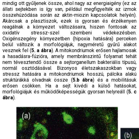
mindig ott gyűljenek össze, ahol nagy az energiaigény (ez az
állati sejtekben is így van, például megfigyelték az izmok
összehúzódása során az aktin-miozin kapcsolatok helyén).
Akárcsak a plasztiszok, ezek is gyorsan és érzékenyen
reagálnak a környezet változásaira, hiszen fontosak az
oxidatív stressz-szel szembeni védekezésben.
Oxigénszegény környezetben (hipoxia hatására) perceken
belül változik a morfológiájuk, nagyméretű gyűrű alakot
vesznek fel (
5. a ábra
). A mitokondriumok erősen hajlamosak
a hasadásra-fúzióra, amely membránszintű folyamat tehát
nem tévesztendő össze a sejtorganellum bakteriális típusú,
normál osztódásával. Bizonyos életszakaszokban vagy
stressz hatására a mitokondriumok hosszú, pálcika alakú
struktúrákká olvadnak össze (
5.b ábra
) és a mobilitásuk
erősen csökken. Ha a sejt kivédi a külső hatásokat,
morfológiájuk és működőképességük gyorsan helyreáll (
5. c
ábra
).