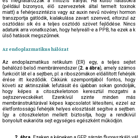
és meghatározzák a mitózis irányát. Ha külső hatásokra
(például bizonyos, élő szervezetek által termelt toxinok
miatt) a fehérjeszintézis vagy az auxin nevű növényi hormon
transzportja gátlódik, kialakulása zavart szenved, eltorzul az
osztódási sík és a teljes osztódó szövet fejlődése. Nincs
adatunk arra vonatkozóan, hogy helyreáll-e a PPB, ha ezek a k
ülső hatások megszűnnek.
Az endoplazmatikus hálózat
Az endoplazmatikus retikulum (ER) egy, a teljes sejtet
behálózó belső membránrendszer (
2. a ábra
), amely számos
funkciót lát el a sejtben, pl. a riboszómákon előállított fehérjék
érése itt kezdődik. Cikkünk szempontjából fontos, hogy
követi az aktinszálak lefutását és újabban sokan gondolják,
hogy képes a citoszkeletonon keresztül mozgatni a
sejtszervecskéket. Ezenkívül szinte minden más
membránstruktúrával képes kapcsolatot létesíteni, ezzel az
életfontosságú fehérjék helyes elosztását segítve a sejtben.
Így a citoszkeleton mellett biztosítja, hogy a rendkívül
bonyolult eukarióta sejt egységes egészként működjön.
2. ábra.
Ezeken a képeken a GFP sárgán fluoreszkáló válto