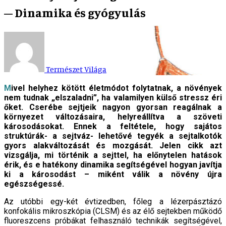
– Dinamika és gyógyulás
Természet Világa
Mivel helyhez kötött életmódot folytatnak, a növények
nem tudnak „elszaladni”, ha valamilyen külső stressz éri
őket. Cserébe sejtjeik nagyon gyorsan reagálnak a
környezet változásaira, helyreállítva a szöveti
károsodásokat. Ennek a feltétele, hogy sajátos
struktúrák- a sejtváz- lehetővé tegyék a sejtalkotók
gyors alakváltozását és mozgását. Jelen cikk azt
vizsgálja, mi történik a sejttel, ha előnytelen hatások
érik, és e hatékony dinamika segítségével hogyan javítja
ki a károsodást – miként válik a növény újra
egészségessé.
Az utóbbi egy-két évtizedben, főleg a lézerpásztázó
konfokális mikroszkópia (CLSM) és az élő sejtekben működő
fluoreszcens próbákat felhasználó technikák segítségével,