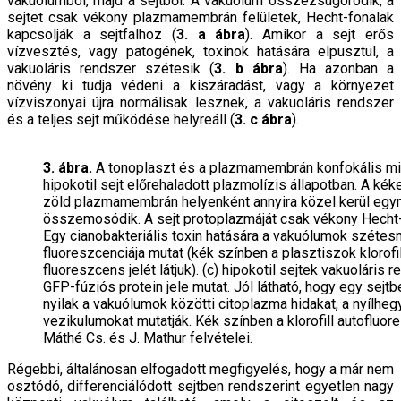
vakuólumból, majd a sejtből. A vakuólum összezsugorodik, a
sejtet csak vékony plazmamembrán felületek, Hecht-fonalak
kapcsolják a sejtfalhoz (
3. a ábra
). Amikor a sejt erős
vízvesztés, vagy patogének, toxinok hatására elpusztul, a
vakuoláris rendszer szétesik (
3. b ábra
). Ha azonban a
növény ki tudja védeni a kiszáradást, vagy a környezet
vízviszonyai újra normálisak lesznek, a vakuoláris rendszer
és a teljes sejt működése helyreáll (
3. c ábra
).
3. ábra.
A tonoplaszt és a plazmamembrán konfokális mik
hipokotil sejt előrehaladott plazmolízis állapotban. A ké
zöld plazmamembrán helyenként annyira közel kerül egy
összemosódik. A sejt protoplazmáját csak vékony Hecht-fo
Egy cianobakteriális toxin hatására a vakuólumok szétesn
fluoreszcenciája mutat (kék színben a plasztiszok klorofil
fluoreszcens jelét látjuk). (c) hipokotil sejtek vakuoláris
GFP-fúziós protein jele mutat. Jól látható, hogy egy sejtb
nyilak a vakuólumok közötti citoplazma hidakat, a nyílheg
vezikulumokat mutatják. Kék színben a klorofill autofluore
Máthé Cs. és J. Mathur felvételei.
Régebbi, általánosan elfogadott megfigyelés, hogy a már nem
osztódó, differenciálódott sejtben rendszerint egyetlen nagy