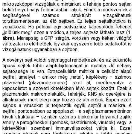
mikroszkóppal vizsgáljuk a mintánkat, a fehérje pontos sejten
belüli helyét nagy felbontásban látjuk. Ennek a módszernek a
segítségével számos struktúrát vizsgálhatunk
torzításmentesen, az élő sejtben. Ez teljes sejtalkotókra is
vonatkozik. Ha például egy sejtvázhoz kapcsolódó fehérjét
„jelölünk meg” ezen a módon, a teljes sejtváz látható lesz (
1.
ábra
). Manapság a GFP sárgán, vörösen vagy kéken világító
változatai is elérhetőek, így akár egyszerre több sejtalkotót is
vizsgálhatunk ugyanabban a sejtben.
A növényi sejt valódi sejtmaggal rendelkezik, és az eukarióta
típusú sejtek többi alaptulajdonságát is mutatja. Jó néhány
sajátossága is van. Extracelluláris mátrixa a cellulóz alapú
sejtfal, amelyet – amikor még „fiatal”, képlékeny – számos
plazmahíd (plazmodezmosz) szel át, megteremtve a
kapcsolatot a szöveti kötelékben lévő sejtek között. Ezek a
plazmahidak makromolekulák, fehérjék, RNS-ek cseréjére is
alkalmasak, mert elég nagy hozzá az átmérőjük. Éppen ezért
sajnos a vírusokat is terjesztik egyik sejtről a másikra. A
sejtfal, pontosabban az apoplaszt – a sejt plazmamembránon
kívüli struktúrái – szintjén számos biokémiai folyamat zajlik,
amely a patogénekkel (gombák, baktériumok, vírusok) vagy a
kártevőkkel szembeni immunválaszokat váltja ki. Ezzel
azonban cikkünk nem foglalkozik, inkább a többi, növényi