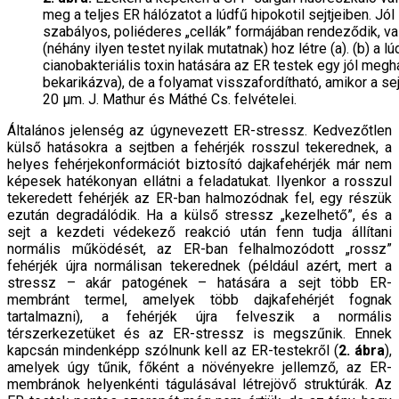
meg a teljes ER hálózatot a lúdfű hipokotil sejtjeiben. Jól
szabályos, poliéderes „cellák” formájában rendeződik, va
(néhány ilyen testet nyilak mutatnak) hoz létre (a). (b) a
cianobakteriális toxin hatására az ER testek egy jól megh
bekarikázva), de a folyamat visszafordítható, amikor a sejt
20 μm. J. Mathur és Máthé Cs. felvételei.
Általános jelenség az úgynevezett ER-stressz. Kedvezőtlen
külső hatásokra a sejtben a fehérjék rosszul tekerednek, a
helyes fehérjekonformációt biztosító dajkafehérjék már nem
képesek hatékonyan ellátni a feladatukat. Ilyenkor a rosszul
tekeredett fehérjék az ER-ban halmozódnak fel, egy részük
ezután degradálódik. Ha a külső stressz „kezelhető”, és a
sejt a kezdeti védekező reakció után fenn tudja állítani
normális működését, az ER-ban felhalmozódott „rossz”
fehérjék újra normálisan tekerednek (például azért, mert a
stressz – akár patogének – hatására a sejt több ER-
membránt termel, amelyek több dajkafehérjét fognak
tartalmazni), a fehérjék újra felveszik a normális
térszerkezetüket és az ER-stressz is megszűnik. Ennek
kapcsán mindenképp szólnunk kell az ER-testekről (
2. ábra
),
amelyek úgy tűnik, főként a növényekre jellemző, az ER-
membránok helyenkénti tágulásával létrejövő struktúrák. Az