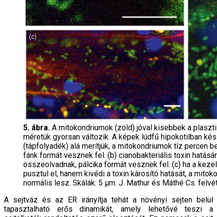
5. ábra.
A mitokondriumok (zöld) jóval kisebbek a plaszti
méretük gyorsan változik. A képek lúdfű hipokotilban kész
(tápfolyadék) alá merítjük, a mitokondriumok tíz percen
fánk formát vesznek fel. (b) cianobakteriális toxin hatás
összeolvadnak, pálcika formát vesznek fel. (c) ha a kezelé
pusztul el, hanem kivédi a toxin károsító hatását, a mito
normális lesz. Skálák: 5 μm. J. Mathur és Máthé Cs. felvét
A sejtváz és az ER irányítja tehát a növényi sejten belül
tapasztalható erős dinamikát, amely lehetővé teszi a