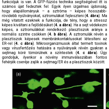
funkciójuk is van. A GFP-fúziós technika segítségével itt is
számos újat fedeztek fel. Egyik ilyen izgalmas újdonság,
hogy alapállományuk – a sztróma – képes hosszabb-
rövidebb nyúlványokat, sztromulákat fejleszteni (
4. ábra
). Ma
még vitatott ezeknek a funkciója, de tény, hogy a stressz
képes kiváltani a fejlődésüket (
4. a ábra
). Ha a sejt védekezni
képes, a sztromulákkal rendelkező plasztiszok aránya a
normális szintre csökken (
4. b ábra
). A sztromulák révén a
plasztiszok képesek membránkontaktusokat létesíteni az
ER-rel (
4. c ábra
). Mikroorganizmusok által termelt toxinok
vagy vírusfertőzés hatására a nyúlványaik révén gyakran a
sejtmag köré tömörülnek a színtestek (
4. c ábra
). Úgy
gondoljuk, ilyenkor a növény immunválaszában fontos
fehérjék cseréje zajlik a sejtmag/ER és a plasztiszok között.