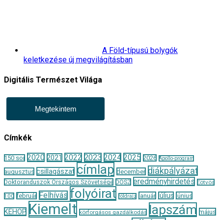
A Föld-típusú bolygók
keletkezése új megvilágításban
Digitális Természet Világa
Megtekintem
Címkék
2020
2022
2023
2024
2025
2021
150 sor
2026
Apollo-program
címlap
diákpályázat
csillagászat
augusztus
december
eredményhirdetés
Doktoranduszok Országos Szövetsége
DOSZ
Eötvös
folyóirat
Felhívás
január
július
június
február
100
földrajz
Kiemelt
lapszám
KEHOP
május
körforgásos gazdálkodás