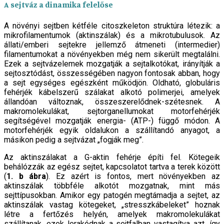
A sejtváz a dinamika felelőse
A növényi sejtben kétféle citoszkeleton struktúra létezik: a
mikrofilamentumok (aktinszálak) és a mikrotubulusok. Az
állati/emberi sejtekre jellemző átmeneti (intermedier)
filamentumokat a növényekben még nem sikerült megtalálni.
Ezek a sejtvázelemek mozgatják a sejtalkotókat, irányítják a
sejtosztódást, összességében nagyon fontosak abban, hogy
a sejt egységes egészként működjön. Oldható, globuláris
fehérjék kábelszerű szálakat alkotó polimerjei, amelyek
állandóan változnak, összeszerelődnek-szétesnek. A
makromolekulákat, sejtorganellumokat motorfehérjék
segítségével mozgatják energia- (ATP-) függő módon. A
motorfehérjék egyik oldalukon a szállítandó anyagot, a
másikon pedig a sejtvázat „fogják meg”.
Az aktinszálakat a G-aktin fehérje építi fel. Kötegeik
behálózzák az egész sejtet, kapcsolatot tartva a terek között
(
1. b ábra
). Ez azért is fontos, mert növényekben az
aktinszálak többféle alkotót mozgatnak, mint más
sejttípusokban. Amikor egy patogén megtámadja a sejtet, az
aktinszálak vastag kötegeket, „stresszkábeleket” hoznak
létre a fertőzés helyén, amelyek makromolekulákat
szállítanak, ezek lerakódnak a sejtfalban vastagítva azt, így