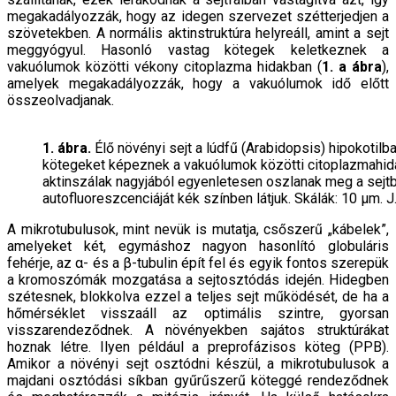
megakadályozzák, hogy az idegen szervezet szétterjedjen a
szövetekben. A normális aktinstruktúra helyreáll, amint a sejt
meggyógyul. Hasonló vastag kötegek keletkeznek a
vakuólumok közötti vékony citoplazma hidakban (
1. a ábra
),
amelyek megakadályozzák, hogy a vakuólumok idő előtt
összeolvadjanak.
1. ábra.
Élő növényi sejt a lúdfű (Arabidopsis) hipokotilba
kötegeket képeznek a vakuólumok közötti citoplazmahidak
aktinszálak nagyjából egyenletesen oszlanak meg a sejtben
autofluoreszcenciáját kék színben látjuk. Skálák: 10 μm. J
A mikrotubulusok, mint nevük is mutatja, csőszerű „kábelek”,
amelyeket két, egymáshoz nagyon hasonlító globuláris
fehérje, az α- és a β-tubulin épít fel és egyik fontos szerepük
a kromoszómák mozgatása a sejtosztódás idején. Hidegben
szétesnek, blokkolva ezzel a teljes sejt működését, de ha a
hőmérséklet visszaáll az optimális szintre, gyorsan
visszarendeződnek. A növényekben sajátos struktúrákat
hoznak létre. Ilyen például a preprofázisos köteg (PPB).
Amikor a növényi sejt osztódni készül, a mikrotubulusok a
majdani osztódási síkban gyűrűszerű köteggé rendeződnek