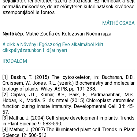
sejtalkotók rendeltetés-szerű elosztását. Ez nemcsak a sejt
normális működése, de az előnytelen külső hatások kivédése
szempontjából is fontos.
MÁTHÉ CSABA
Nyitókép:
Máthé Zsófia és Kolozsvári Noémi rajza
A cikk a Növényi Egészség Éve alkalmából kiírt
cikkpályázatunkon I. díjat nyert.
IRODALOM
[1] Baskin, T. (2015) The cytoskeleton, in: Buchanan, B.B.,
Gruissem, W., Jones, R.L. (szerk.) Biochemistry and molecular
biology of plants. Wiley-ASPB, pp. 191-238.
[2] Caplan, J.L., Kumar, A.S., Park, E., Padmanabhan, M.S.,
Hoban, K., Modla, S. és mtsai (2015) Chloroplast stromules
function during innate immunity. Developmental Cell 34: 45-
57.
[3] Mathur, J. (2004) Cell shape development in plants. Trends
in Plant Science 9: 583-590.
[4] Mathur, J. (2007) The illuminated plant cell. Trends in Plant
Science 12: 506-513.