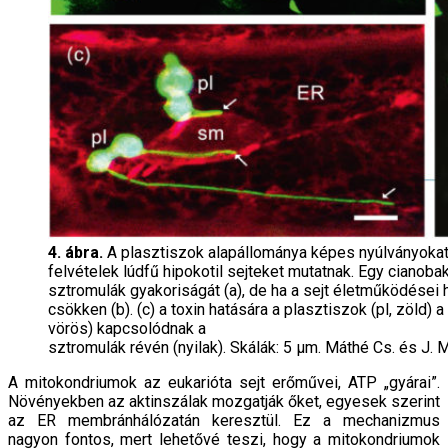
4. ábra.
A plasztiszok alapállománya képes nyúlványokat, 
felvételek lúdfű hipokotil sejteket mutatnak. Egy cianoba
sztromulák gyakoriságát (a), de ha a sejt életműködései h
csökken (b). (c) a toxin hatására a plasztiszok (pl, zöld) 
vörös) kapcsolódnak a
sztromulák révén (nyilak). Skálák: 5 μm. Máthé Cs. és J. M
A mitokondriumok az eukarióta sejt erőművei, ATP „gyárai”.
Növényekben az aktinszálak mozgatják őket, egyesek szerint
az ER membránhálózatán keresztül. Ez a mechanizmus
nagyon fontos, mert lehetővé teszi, hogy a mitokondriumok