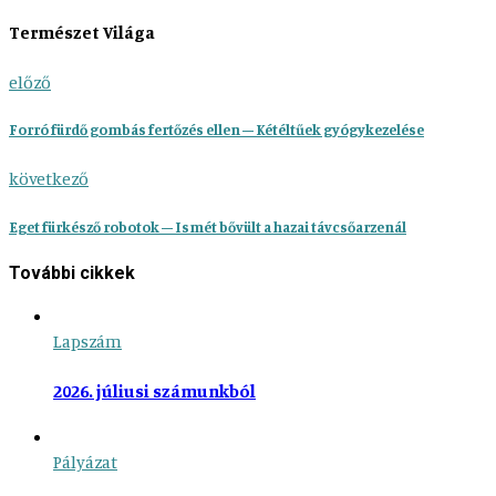
Természet Világa
előző
Forró fürdő gombás fertőzés ellen – Kétéltűek gyógykezelése
következő
Eget fürkésző robotok – Ismét bővült a hazai távcsőarzenál
További cikkek
Lapszám
2026. júliusi számunkból
Pályázat