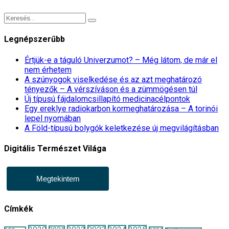
Legnépszerűbb
Értjük-e a táguló Univerzumot? – Még látom, de már el
nem érhetem
A szúnyogok viselkedése és az azt meghatározó
tényezők – A vérszíváson és a zümmögésen túl
Új típusú fájdalomcsillapító medicinacélpontok
Egy ereklye radiokarbon kormeghatározása – A torinói
lepel nyomában
A Föld-típusú bolygók keletkezése új megvilágításban
Digitális Természet Világa
Megtekintem
Címkék