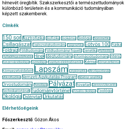
hírnevét öregbítik. Szakszerkesztői a természettudományok
különböző területein és a kommunikáció tudományában
képzett szakemberek.
Címkék
150 sor
Asztrofizika
Biológia
Biofizika
Biokémia
Biomimetika
Csillagászat
Eötvös 100
Fizika
Egészségtudomány
Epigenetika
Földrajz
Földtudomány
Földtudományi figyelő
Genetika
Halbiológia
Hírek
Idegtudomány
Interjú
Információtudomány
Hulladékgazdálkodás
Kémia
Konzervációbiológia
Kozmológia
Kvantum-elektrodinamika
Környezetkémia
Lapszám
Környezetvédelem
Légköroptika
Mezőgazdaság
Nemzeti Agykutatási Program
Mikrofluidika
Növényi analitika
Pályázat
Orvostudomány
Rovartan
Pomológia
Szennyvízkezelés
Tudománytörténet
Zoológia
Technikatörténet
Vizuális ökológia
Ökológia
Űrkutatás
Őslénytan
Elérhetőségeink
Főszerkesztő
: Gózon Ákos