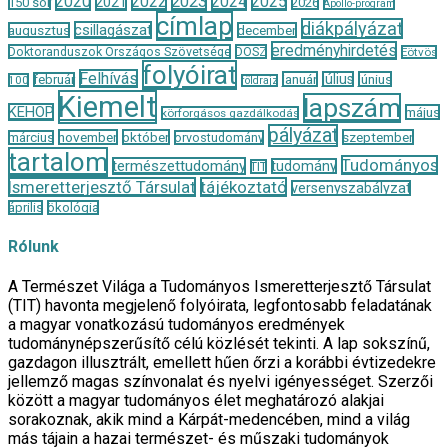
2020
2022
2023
2024
2025
2021
150 sor
2026
Apollo-program
címlap
diákpályázat
csillagászat
augusztus
december
eredményhirdetés
Doktoranduszok Országos Szövetsége
DOSZ
Eötvös
folyóirat
Felhívás
január
július
június
február
100
földrajz
Kiemelt
lapszám
KEHOP
május
körforgásos gazdálkodás
pályázat
november
október
szeptember
március
orvostudomány
tartalom
Tudományos
természettudomány
tudomány
TIT
Ismeretterjesztő Társulat
tájékoztató
versenyszabályzat
április
ökológia
Rólunk
A Természet Világa a Tudományos Ismeretterjesztő Társulat
(TIT) havonta megjelenő folyóirata, legfontosabb feladatának
a magyar vonatkozású tudományos eredmények
tudománynépszerűsítő célú közlését tekinti. A lap sokszínű,
gazdagon illusztrált, emellett hűen őrzi a korábbi évtizedekre
jellemző magas színvonalat és nyelvi igényességet. Szerzői
között a magyar tudományos élet meghatározó alakjai
sorakoznak, akik mind a Kárpát-medencében, mind a világ
más tájain a hazai természet- és műszaki tudományok