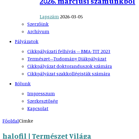
2026. márciusi számunkból
Lapszám
2026-03-05
Szerzőink
Archívum
Pályázatok
Cikkpályázati felhívás – BMA-TIT 2023
Természet–Tudomány Diákpályázat
Cikkpályázat doktoranduszok számára
Cikkpályázat szakkollégisták számára
Rólunk
Impresszum
Szerkesztőség
Kapcsolat
Főoldal
Címke
halofil | Természet Világa