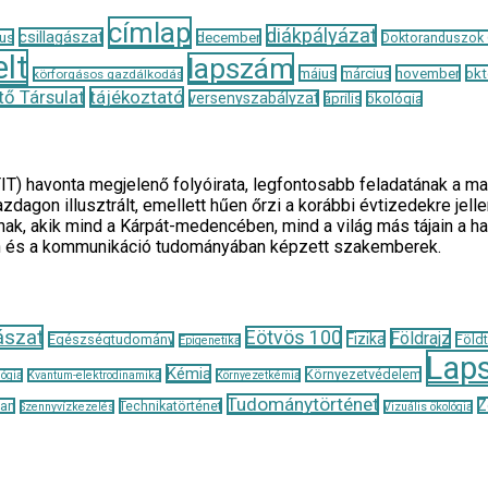
címlap
diákpályázat
csillagászat
us
december
Doktoranduszok
lt
lapszám
május
november
okt
március
körforgásos gazdálkodás
ő Társulat
tájékoztató
versenyszabályzat
április
ökológia
TIT) havonta megjelenő folyóirata, legfontosabb feladatának 
zdagon illusztrált, emellett hűen őrzi a korábbi évtizedekre je
ak, akik mind a Kárpát-medencében, mind a világ más tájain a h
n és a kommunikáció tudományában képzett szakemberek.
ászat
Eötvös 100
Földrajz
Fizika
Egészségtudomány
Föld
Epigenetika
Lap
Kémia
Környezetvédelem
ógia
Kvantum-elektrodinamika
Környezetkémia
Tudománytörténet
Z
tan
Technikatörténet
Szennyvízkezelés
Vizuális ökológia