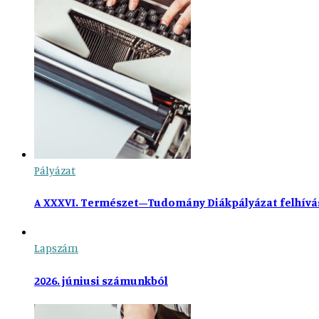
Pályázat
A XXXVI. Természet–Tudomány Diákpályázat felhívá
Lapszám
2026. júniusi számunkból