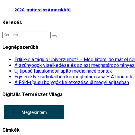
2026. májusi számunkból
Keresés
Legnépszerűbb
Értjük-e a táguló Univerzumot? – Még látom, de már el 
A szúnyogok viselkedése és az azt meghatározó tényez
Új típusú fájdalomcsillapító medicinacélpontok
Egy ereklye radiokarbon kormeghatározása – A torinói l
A Föld-típusú bolygók keletkezése új megvilágításban
Digitális Természet Világa
Megtekintem
Címkék