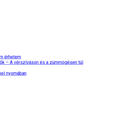
nem érhetem
ők – A vérszíváson és a zümmögésen túl
epel nyomában