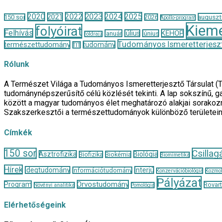
2020
2022
2023
2024
2025
2021
auguszt
150 sor
2026
Apollo-program
Kieme
folyóirat
Felhívás
KEHOP
január
július
június
földrajz
Tudományos Ismeretterjeszt
természettudomány
tudomány
TIT
Rólunk
A Természet Világa a Tudományos Ismeretterjesztő Társulat (
tudománynépszerűsítő célú közlését tekinti. A lap sokszínű, ga
között a magyar tudományos élet meghatározó alakjai sorakozn
Szakszerkesztői a természettudományok különböző területei
Címkék
150 sor
Csillag
Asztrofizika
Biológia
Biofizika
Biokémia
Biomimetika
Hírek
Idegtudomány
Interjú
Információtudomány
Konzervációbiológia
Kozmol
Pályázat
Orvostudomány
Program
Rovar
Növényi analitika
Pomológia
Elérhetőségeink