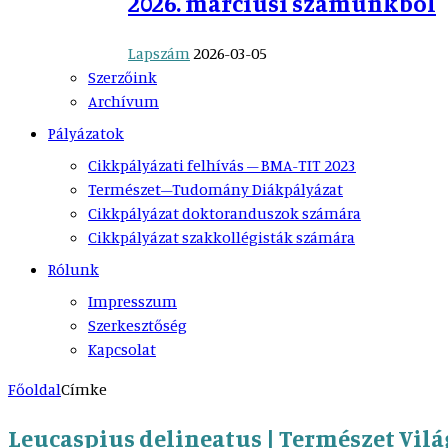
2026. márciusi számunkból
Lapszám
2026-03-05
Szerzőink
Archívum
Pályázatok
Cikkpályázati felhívás – BMA-TIT 2023
Természet–Tudomány Diákpályázat
Cikkpályázat doktoranduszok számára
Cikkpályázat szakkollégisták számára
Rólunk
Impresszum
Szerkesztőség
Kapcsolat
Főoldal
Címke
Leucaspius delineatus | Természet Vilá