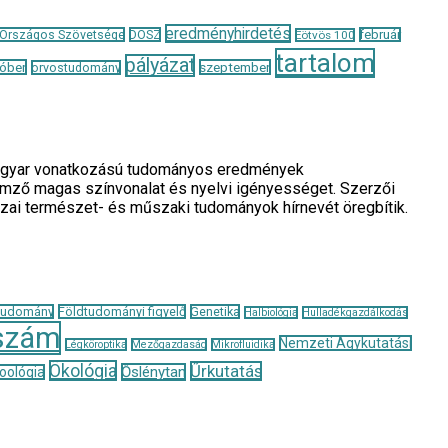
eredményhirdetés
 Országos Szövetsége
DOSZ
február
Eötvös 100
tartalom
pályázat
óber
szeptember
orvostudomány
a magyar vonatkozású tudományos eredmények
llemző magas színvonalat és nyelvi igényességet. Szerzői
azai természet- és műszaki tudományok hírnevét öregbítik.
tudomány
Földtudományi figyelő
Genetika
Halbiológia
Hulladékgazdálkodás
szám
Nemzeti Agykutatási
Légköroptika
Mezőgazdaság
Mikrofluidika
Ökológia
Űrkutatás
Őslénytan
oológia