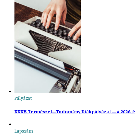
Pályázat
XXXV. Természet–Tudomány Diákpályázat – A 2026. é
Lapszám