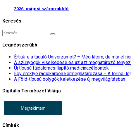
2026. májusi számunkból
Keresés
Legnépszerűbb
Értjük-e a táguló Univerzumot? – Még látom, de már el 
A szúnyogok viselkedése és az azt meghatározó tényez
Új típusú fájdalomcsillapító medicinacélpontok
Egy ereklye radiokarbon kormeghatározása – A torinói l
A Föld-típusú bolygók keletkezése új megvilágításban
Digitális Természet Világa
Megtekintem
Címkék