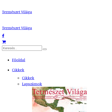
Természet Világa
Természet Világa
Főoldal
Cikkek
Cikkek
Lapszámok