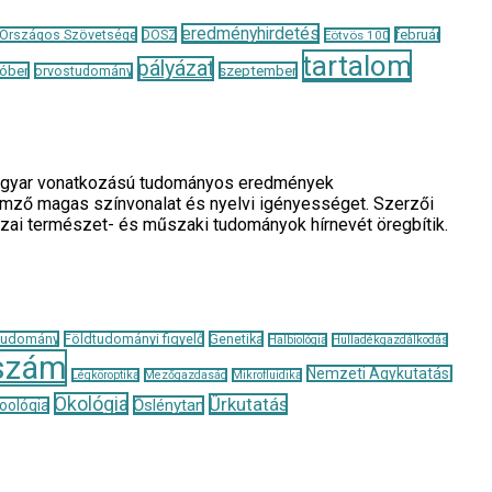
eredményhirdetés
 Országos Szövetsége
DOSZ
február
Eötvös 100
tartalom
pályázat
óber
szeptember
orvostudomány
a magyar vonatkozású tudományos eredmények
llemző magas színvonalat és nyelvi igényességet. Szerzői
azai természet- és műszaki tudományok hírnevét öregbítik.
tudomány
Földtudományi figyelő
Genetika
Halbiológia
Hulladékgazdálkodás
szám
Nemzeti Agykutatási
Légköroptika
Mezőgazdaság
Mikrofluidika
Ökológia
Űrkutatás
Őslénytan
oológia