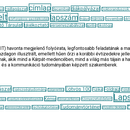
címlap
diákpályázat
csillagászat
us
december
Doktoranduszok
lt
lapszám
május
november
okt
március
körforgásos gazdálkodás
ő Társulat
tájékoztató
versenyszabályzat
április
ökológia
TIT) havonta megjelenő folyóirata, legfontosabb feladatának 
zdagon illusztrált, emellett hűen őrzi a korábbi évtizedekre je
ak, akik mind a Kárpát-medencében, mind a világ más tájain a h
n és a kommunikáció tudományában képzett szakemberek.
ászat
Eötvös 100
Földrajz
Fizika
Egészségtudomány
Föld
Epigenetika
Lap
Kémia
Környezetvédelem
ógia
Kvantum-elektrodinamika
Környezetkémia
Tudománytörténet
Z
tan
Technikatörténet
Szennyvízkezelés
Vizuális ökológia