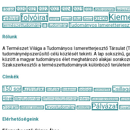
2020
2022
2023
2024
2025
2021
auguszt
150 sor
2026
Apollo-program
Kieme
folyóirat
Felhívás
KEHOP
január
július
június
földrajz
Tudományos Ismeretterjeszt
természettudomány
tudomány
TIT
Rólunk
A Természet Világa a Tudományos Ismeretterjesztő Társulat (
tudománynépszerűsítő célú közlését tekinti. A lap sokszínű, ga
között a magyar tudományos élet meghatározó alakjai sorakozn
Szakszerkesztői a természettudományok különböző területei
Címkék
150 sor
Csillag
Asztrofizika
Biológia
Biofizika
Biokémia
Biomimetika
Hírek
Idegtudomány
Interjú
Információtudomány
Konzervációbiológia
Kozmol
Pályázat
Orvostudomány
Program
Rovar
Növényi analitika
Pomológia
Elérhetőségeink