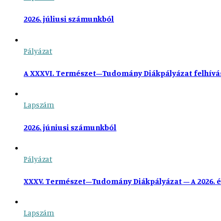
2026. júliusi számunkból
Pályázat
A XXXVI. Természet–Tudomány Diákpályázat felhívá
Lapszám
2026. júniusi számunkból
Pályázat
XXXV. Természet–Tudomány Diákpályázat – A 2026. é
Lapszám