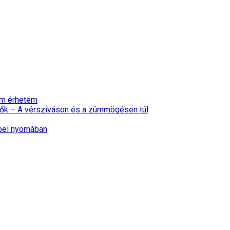
nem érhetem
ők – A vérszíváson és a zümmögésen túl
epel nyomában