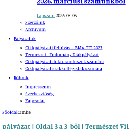
2026. márciusi számunkból
Lapszám
2026-03-05
Szerzőink
Archívum
Pályázatok
Cikkpályázati felhívás – BMA-TIT 2023
Természet–Tudomány Diákpályázat
Cikkpályázat doktoranduszok számára
Cikkpályázat szakkollégisták számára
Rólunk
Impresszum
Szerkesztőség
Kapcsolat
Főoldal
Címke
pályázat | Oldal 3 a 3-ből | Természet Vi