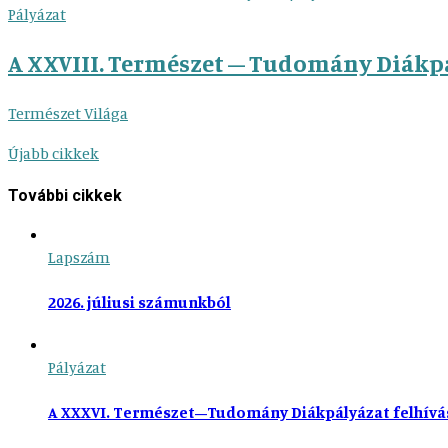
Pályázat
A XXVIII. Természet – Tudomány Diákpá
Természet Világa
Újabb cikkek
További cikkek
Lapszám
2026. júliusi számunkból
Pályázat
A XXXVI. Természet–Tudomány Diákpályázat felhívá