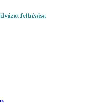
lyázat felhívása
sa