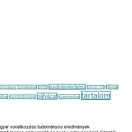
eredményhirdetés
 Országos Szövetsége
DOSZ
február
Eötvös 100
tartalom
pályázat
óber
szeptember
orvostudomány
a magyar vonatkozású tudományos eredmények