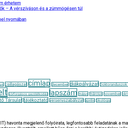
nem érhetem
ők – A vérszíváson és a zümmögésen túl
epel nyomában
címlap
diákpályázat
csillagászat
us
december
Doktoranduszok
lt
lapszám
május
november
okt
március
körforgásos gazdálkodás
ő Társulat
tájékoztató
versenyszabályzat
április
ökológia
TIT) havonta megjelenő folyóirata, legfontosabb feladatának 