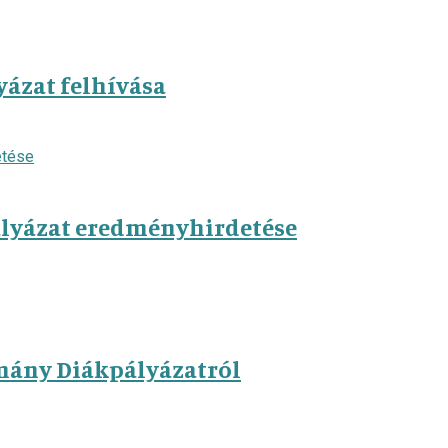
ázat felhívása
lyázat eredményhirdetése
mány Diákpályázatról