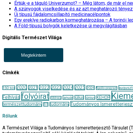
Értjük-e a táguló Univerzumot? – Még látom, de már el 
A szúnyogok viselkedése és az azt meghatározó tényez
Új típusú fájdalomcsillapító medicinacélpontok
Egy ereklye radiokarbon kormeghatározása – A torinói l
A Föld-típusú bolygók keletkezése új megvilágításban
Digitális Természet Világa
Megtekintem
Címkék
2020
2022
2023
2024
2025
2021
auguszt
150 sor
2026
Apollo-program
Kieme
folyóirat
Felhívás
KEHOP
január
július
június
földrajz
Tudományos Ismeretterjeszt
természettudomány
tudomány
TIT
Rólunk
A Természet Világa a Tudományos Ismeretterjesztő Társulat (