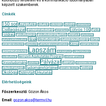
különböző területein és a kommunikáció tudományában
képzett szakemberek.
Címkék
150 sor
Asztrofizika
Biológia
Biofizika
Biokémia
Biomimetika
Csillagászat
Eötvös 100
Fizika
Egészségtudomány
Epigenetika
Földrajz
Földtudomány
Földtudományi figyelő
Genetika
Halbiológia
Hírek
Idegtudomány
Interjú
Információtudomány
Hulladékgazdálkodás
Kémia
Konzervációbiológia
Kozmológia
Kvantum-elektrodinamika
Környezetkémia
Lapszám
Környezetvédelem
Légköroptika
Mezőgazdaság
Nemzeti Agykutatási Program
Mikrofluidika
Növényi analitika
Pályázat
Orvostudomány
Rovartan
Pomológia
Szennyvízkezelés
Tudománytörténet
Zoológia
Technikatörténet
Vizuális ökológia
Ökológia
Űrkutatás
Őslénytan
Elérhetőségeink
Főszerkesztő
: Gózon Ákos
Email:
gozon.akos@termvil.hu