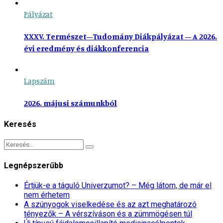
Pályázat
XXXV. Természet–Tudomány Diákpályázat – A 2026.
évi eredmény és diákkonferencia
Lapszám
2026. májusi számunkból
Keresés
Legnépszerűbb
Értjük-e a táguló Univerzumot? – Még látom, de már el
nem érhetem
A szúnyogok viselkedése és az azt meghatározó
tényezők – A vérszíváson és a zümmögésen túl