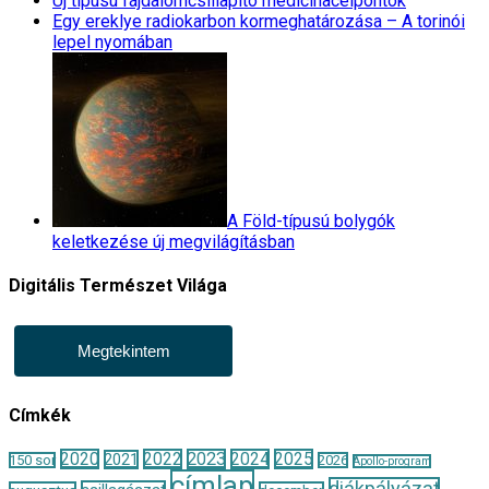
Új típusú fájdalomcsillapító medicinacélpontok
Egy ereklye radiokarbon kormeghatározása – A torinói
lepel nyomában
A Föld-típusú bolygók
keletkezése új megvilágításban
Digitális Természet Világa
Megtekintem
Címkék
2020
2022
2023
2024
2025
2021
150 sor
2026
Apollo-program
címlap
diákpályázat