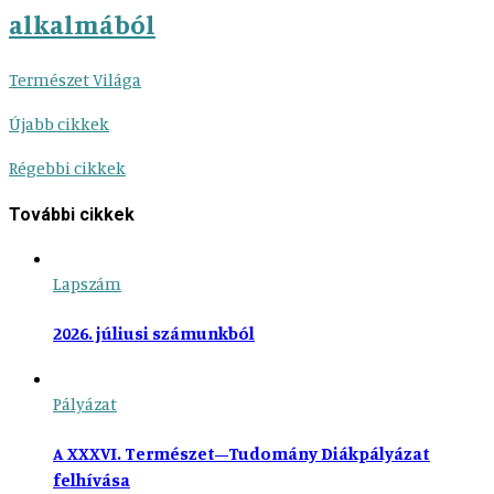
alkalmából
Természet Világa
Újabb cikkek
Régebbi cikkek
További cikkek
Lapszám
2026. júliusi számunkból
Pályázat
A XXXVI. Természet–Tudomány Diákpályázat
felhívása