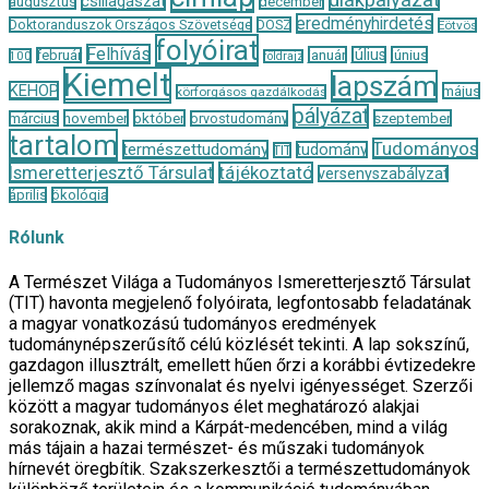
csillagászat
augusztus
december
eredményhirdetés
Doktoranduszok Országos Szövetsége
DOSZ
Eötvös
folyóirat
Felhívás
január
július
június
február
100
földrajz
Kiemelt
lapszám
KEHOP
május
körforgásos gazdálkodás
pályázat
november
október
szeptember
március
orvostudomány
tartalom
Tudományos
természettudomány
tudomány
TIT
Ismeretterjesztő Társulat
tájékoztató
versenyszabályzat
április
ökológia
Rólunk
A Természet Világa a Tudományos Ismeretterjesztő Társulat
(TIT) havonta megjelenő folyóirata, legfontosabb feladatának
a magyar vonatkozású tudományos eredmények
tudománynépszerűsítő célú közlését tekinti. A lap sokszínű,
gazdagon illusztrált, emellett hűen őrzi a korábbi évtizedekre
jellemző magas színvonalat és nyelvi igényességet. Szerzői
között a magyar tudományos élet meghatározó alakjai
sorakoznak, akik mind a Kárpát-medencében, mind a világ
más tájain a hazai természet- és műszaki tudományok
hírnevét öregbítik. Szakszerkesztői a természettudományok