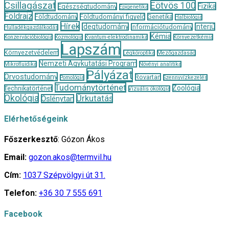
Csillagászat
Eötvös 100
Fizika
Egészségtudomány
Epigenetika
Földrajz
Földtudomány
Földtudományi figyelő
Genetika
Halbiológia
Hírek
Idegtudomány
Interjú
Információtudomány
Hulladékgazdálkodás
Kémia
Konzervációbiológia
Kozmológia
Kvantum-elektrodinamika
Környezetkémia
Lapszám
Környezetvédelem
Légköroptika
Mezőgazdaság
Nemzeti Agykutatási Program
Mikrofluidika
Növényi analitika
Pályázat
Orvostudomány
Rovartan
Pomológia
Szennyvízkezelés
Tudománytörténet
Zoológia
Technikatörténet
Vizuális ökológia
Ökológia
Űrkutatás
Őslénytan
Elérhetőségeink
Főszerkesztő
: Gózon Ákos
Email:
gozon.akos@termvil.hu
Cím:
1037 Szépvölgyi út 31.
Telefon:
+36 30 7 555 691
Facebook