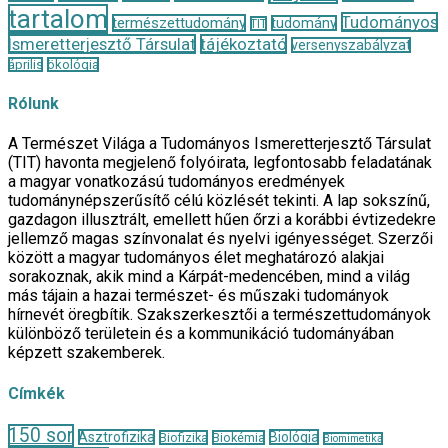
tartalom
Tudományos
természettudomány
tudomány
TIT
Ismeretterjesztő Társulat
tájékoztató
versenyszabályzat
április
ökológia
Rólunk
A Természet Világa a Tudományos Ismeretterjesztő Társulat
(TIT) havonta megjelenő folyóirata, legfontosabb feladatának
a magyar vonatkozású tudományos eredmények
tudománynépszerűsítő célú közlését tekinti. A lap sokszínű,
gazdagon illusztrált, emellett hűen őrzi a korábbi évtizedekre
jellemző magas színvonalat és nyelvi igényességet. Szerzői
között a magyar tudományos élet meghatározó alakjai
sorakoznak, akik mind a Kárpát-medencében, mind a világ
más tájain a hazai természet- és műszaki tudományok
hírnevét öregbítik. Szakszerkesztői a természettudományok
különböző területein és a kommunikáció tudományában
képzett szakemberek.
Címkék
150 sor
Asztrofizika
Biológia
Biofizika
Biokémia
Biomimetika