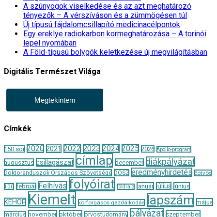
A szúnyogok viselkedése és az azt meghatározó
tényezők – A vérszíváson és a zümmögésen túl
Új típusú fájdalomcsillapító medicinacélpontok
Egy ereklye radiokarbon kormeghatározása – A torinói
lepel nyomában
A Föld-típusú bolygók keletkezése új megvilágításban
Digitális Természet Világa
Megtekintem
Címkék
2020
2022
2023
2024
2025
2021
150 sor
2026
Apollo-program
címlap
diákpályázat
csillagászat
augusztus
december
eredményhirdetés
Doktoranduszok Országos Szövetsége
DOSZ
Eötvös
folyóirat
Felhívás
január
július
június
február
100
földrajz
Kiemelt
lapszám
KEHOP
május
körforgásos gazdálkodás
pályázat
november
október
szeptember
március
orvostudomány