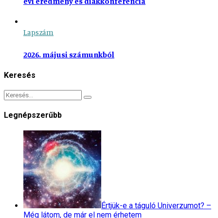
évi eredmény és diákkonferencia
Lapszám
2026. májusi számunkból
Keresés
Legnépszerűbb
Értjük-e a táguló Univerzumot? –
Még látom, de már el nem érhetem