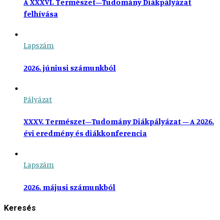
A XXXVI. Természet–Tudomány Diákpályázat
felhívása
Lapszám
2026. júniusi számunkból
Pályázat
XXXV. Természet–Tudomány Diákpályázat – A 2026.
évi eredmény és diákkonferencia
Lapszám
2026. májusi számunkból
Keresés