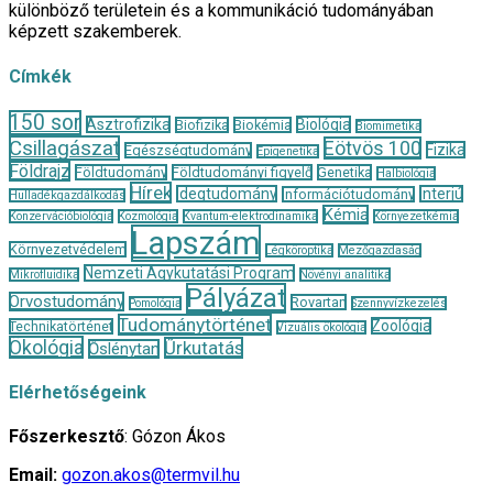
különböző területein és a kommunikáció tudományában
képzett szakemberek.
Címkék
150 sor
Asztrofizika
Biológia
Biofizika
Biokémia
Biomimetika
Csillagászat
Eötvös 100
Fizika
Egészségtudomány
Epigenetika
Földrajz
Földtudomány
Földtudományi figyelő
Genetika
Halbiológia
Hírek
Idegtudomány
Interjú
Információtudomány
Hulladékgazdálkodás
Kémia
Konzervációbiológia
Kozmológia
Kvantum-elektrodinamika
Környezetkémia
Lapszám
Környezetvédelem
Légköroptika
Mezőgazdaság
Nemzeti Agykutatási Program
Mikrofluidika
Növényi analitika
Pályázat
Orvostudomány
Rovartan
Pomológia
Szennyvízkezelés
Tudománytörténet
Zoológia
Technikatörténet
Vizuális ökológia
Ökológia
Űrkutatás
Őslénytan
Elérhetőségeink
Főszerkesztő
: Gózon Ákos
Email:
gozon.akos@termvil.hu