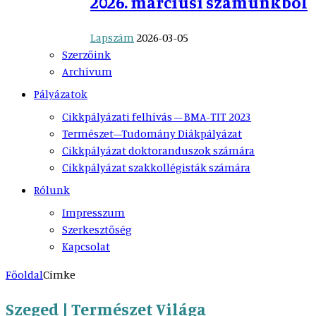
2026. márciusi számunkból
Lapszám
2026-03-05
Szerzőink
Archívum
Pályázatok
Cikkpályázati felhívás – BMA-TIT 2023
Természet–Tudomány Diákpályázat
Cikkpályázat doktoranduszok számára
Cikkpályázat szakkollégisták számára
Rólunk
Impresszum
Szerkesztőség
Kapcsolat
Főoldal
Címke
Szeged | Természet Világa