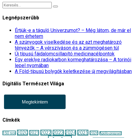
Legnépszerűbb
Értjük-e a táguló Univerzumot? – Még látom, de már el
nem érhetem
A szúnyogok viselkedése és az azt meghatározó
tényezők – A vérszíváson és a zümmögésen túl
Új típusú fájdalomcsillapító medicinacélpontok
Egy ereklye radiokarbon kormeghatározása – A torinói
lepel nyomában
A Föld-típusú bolygók keletkezése új megvilágításban
Digitális Természet Világa
Megtekintem
Címkék
2020
2022
2023
2024
2025
2021
150 sor
2026
Apollo-program