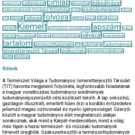
címlap
diákpályázat
csillagászat
augusztus
december
eredményhirdetés
Doktoranduszok Országos Szövetsége
DOSZ
Eötvös
folyóirat
Felhívás
január
július
június
február
100
földrajz
Kiemelt
lapszám
KEHOP
május
körforgásos gazdálkodás
pályázat
november
október
szeptember
március
orvostudomány
tartalom
Tudományos
természettudomány
tudomány
TIT
Ismeretterjesztő Társulat
tájékoztató
versenyszabályzat
április
ökológia
Rólunk
A Természet Világa a Tudományos Ismeretterjesztő Társulat
(TIT) havonta megjelenő folyóirata, legfontosabb feladatának
a magyar vonatkozású tudományos eredmények
tudománynépszerűsítő célú közlését tekinti. A lap sokszínű,
gazdagon illusztrált, emellett hűen őrzi a korábbi évtizedekre
jellemző magas színvonalat és nyelvi igényességet. Szerzői
között a magyar tudományos élet meghatározó alakjai
sorakoznak, akik mind a Kárpát-medencében, mind a világ
más tájain a hazai természet- és műszaki tudományok
hírnevét öregbítik. Szakszerkesztői a természettudományok