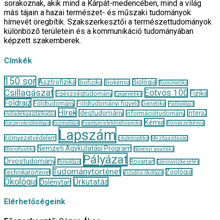
sorakoznak, akik mind a Kárpát-medencében, mind a világ
más tájain a hazai természet- és műszaki tudományok
hírnevét öregbítik. Szakszerkesztői a természettudományok
különböző területein és a kommunikáció tudományában
képzett szakemberek.
Címkék
150 sor
Asztrofizika
Biológia
Biofizika
Biokémia
Biomimetika
Csillagászat
Eötvös 100
Fizika
Egészségtudomány
Epigenetika
Földrajz
Földtudomány
Földtudományi figyelő
Genetika
Halbiológia
Hírek
Idegtudomány
Interjú
Információtudomány
Hulladékgazdálkodás
Kémia
Konzervációbiológia
Kozmológia
Kvantum-elektrodinamika
Környezetkémia
Lapszám
Környezetvédelem
Légköroptika
Mezőgazdaság
Nemzeti Agykutatási Program
Mikrofluidika
Növényi analitika
Pályázat
Orvostudomány
Rovartan
Pomológia
Szennyvízkezelés
Tudománytörténet
Zoológia
Technikatörténet
Vizuális ökológia
Ökológia
Űrkutatás
Őslénytan
Elérhetőségeink