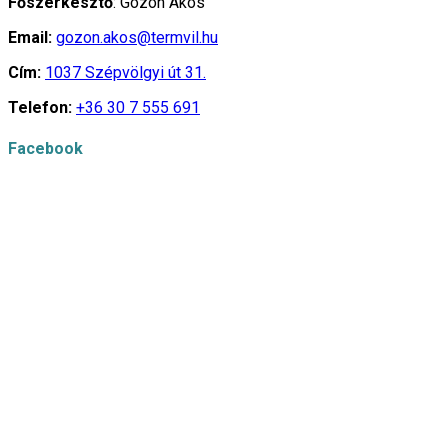
Főszerkesztő
: Gózon Ákos
Email:
gozon.akos@termvil.hu
Cím:
1037 Szépvölgyi út 31.
Telefon:
+36 30 7 555 691
Facebook