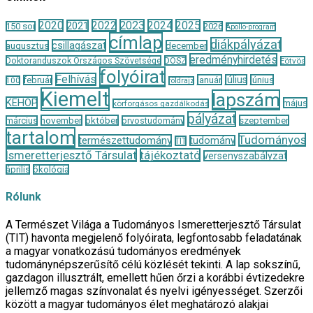
2020
2022
2023
2024
2025
2021
150 sor
2026
Apollo-program
címlap
diákpályázat
csillagászat
augusztus
december
eredményhirdetés
Doktoranduszok Országos Szövetsége
DOSZ
Eötvös
folyóirat
Felhívás
január
július
június
február
100
földrajz
Kiemelt
lapszám
KEHOP
május
körforgásos gazdálkodás
pályázat
november
október
szeptember
március
orvostudomány
tartalom
Tudományos
természettudomány
tudomány
TIT
Ismeretterjesztő Társulat
tájékoztató
versenyszabályzat
április
ökológia
Rólunk
A Természet Világa a Tudományos Ismeretterjesztő Társulat
(TIT) havonta megjelenő folyóirata, legfontosabb feladatának
a magyar vonatkozású tudományos eredmények
tudománynépszerűsítő célú közlését tekinti. A lap sokszínű,
gazdagon illusztrált, emellett hűen őrzi a korábbi évtizedekre
jellemző magas színvonalat és nyelvi igényességet. Szerzői
között a magyar tudományos élet meghatározó alakjai