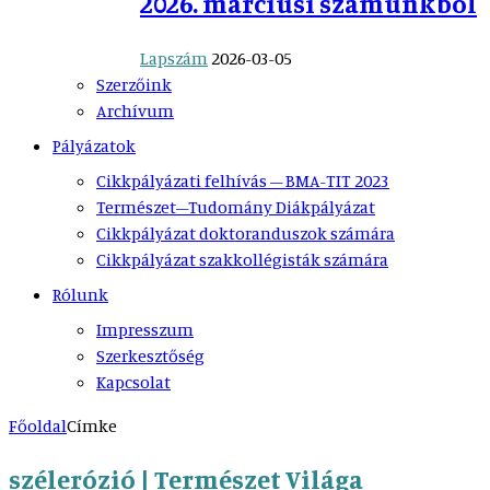
2026. márciusi számunkból
Lapszám
2026-03-05
Szerzőink
Archívum
Pályázatok
Cikkpályázati felhívás – BMA-TIT 2023
Természet–Tudomány Diákpályázat
Cikkpályázat doktoranduszok számára
Cikkpályázat szakkollégisták számára
Rólunk
Impresszum
Szerkesztőség
Kapcsolat
Főoldal
Címke
szélerózió | Természet Világa