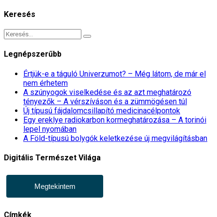
Keresés
Legnépszerűbb
Értjük-e a táguló Univerzumot? – Még látom, de már el
nem érhetem
A szúnyogok viselkedése és az azt meghatározó
tényezők – A vérszíváson és a zümmögésen túl
Új típusú fájdalomcsillapító medicinacélpontok
Egy ereklye radiokarbon kormeghatározása – A torinói
lepel nyomában
A Föld-típusú bolygók keletkezése új megvilágításban
Digitális Természet Világa
Megtekintem
Címkék