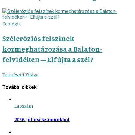
Geológia
Széleróziós felszínek
kormeghatározása a Balaton-
felvidéken – Elfújta a szél?
Természet Világa
További cikkek
Lapszám
2026. júliusi számunkból