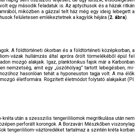
volt egy második feladatuk is. Az aptychusok és a házak ritkán
amrá­ból, miközben a gázzal telt ház még egy ideig lebegett a
ychusok felületesen emlékeztetnek a kagylók héjára (
2. ábra
).
lagok. A földtörténeti ókorban és a földtörténeti középkorban, a
iom-vá­zak hullámzás által apróra őrölt törmelékéből épül fel
adon mozgó alakjaik. Igaz, plankto­nikus fajok már a Karbonban
yen nem­zetség, amit egy „úszóhólyag” tartott lebegésben, mi­
ánozóhoz hasonlóan tehát a hyponeuston tagja volt. A ma élők
ozgó életformára. Rögzített életmódot folytató alakjaikat (Pl.
ó-kréta után a szesszilis tengerililiomok megritkulása után nem
ú, középen perforált korongok. A Borzavári Mészkőben viszonylag
Sok tengerililiom-váztöredéket tar­talmaz a szintén kréta korban