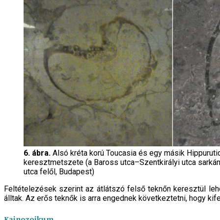
6. ábra.
Alsó kréta korú Toucasia és egy másik Hippuruti
keresztmetszete (a Baross utca–Szentkirályi utca sarkán
utca felől, Budapest)
Feltételezések szerint az átlátszó felső teknőn keresztül le
álltak. Az erős teknők is arra engednek következtetni, hogy ki
Kainozoikum