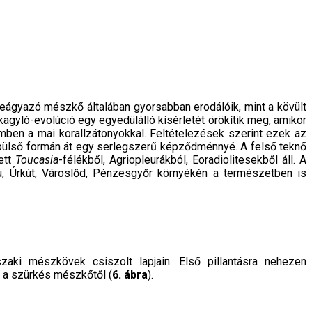
 beágyazó mészkő általában gyor­sabban erodálóik, mint a kövült
agyló-evolúció egy egyedülálló kísérletét örökítik meg, amikor
zemben a mai korallzátonyokkal. Feltételezések szerint ezek az
özbülső formán át egy serlegsze­rű képződménnyé. A felső teknő
ett
Toucasia
-félékből, Agriopleurákból, Eoradiolitesek­ből áll. A
u, Úrkút, Városlőd, Pénzesgyőr környékén a természetben is
zaki mészkövek csiszolt lapjain. Első pil­lantásra nehezen
 a szürkés mész­kőtől (
6. ábra
).