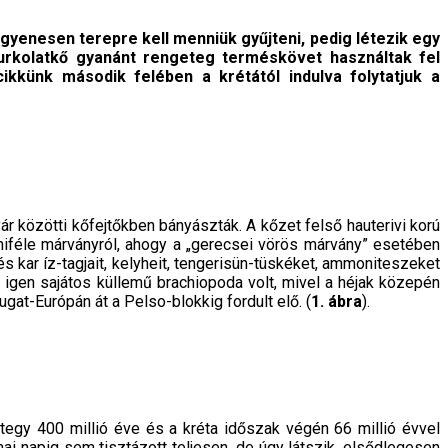
enesen terepre kell menniük gyűjteni, pedig létezik egy
urkolatkő gyanánt rengeteg ter­méskövet használtak fel
kkünk második felében a krétától indulva folytatjuk a
r közötti kőfejtőkben bányászták. A kőzet felső hauterivi korú
féle márványról, ahogy a „gerecsei vörös márvány” eseté­ben
ar íz-tagjait, kelyheit, tenge­risün-tüskéket, ammoniteszeket
 igen sa­játos küllemű brachiopoda volt, mivel a héjak közepén
gat-Európán át a Pelso-blokkig fordult elő. (
1. ábra
).
tegy 400 millió éve és a kréta időszak végén 66 millió évvel
mai napig sem tisztázott teljesen, de úgy látszik, elsődlegesen