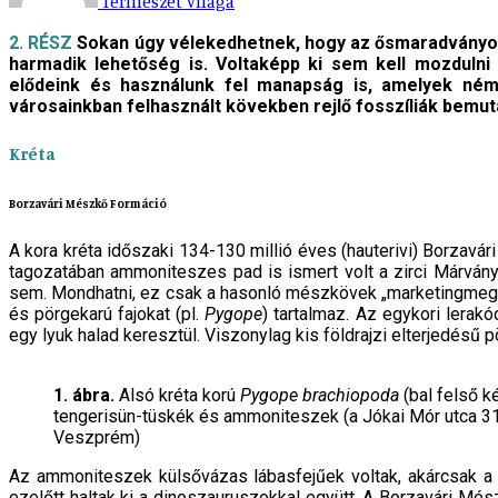
Természet Világa
2. RÉSZ
Sokan úgy vélekedhetnek, hogy az ősmaradványok 
harmadik lehetőség is. Voltaképp ki sem kell mozdulni
elődeink és használunk fel manapság is, amelyek néme
városainkban felhasznált kövekben rejlő fosszíliák bemut
Kréta
Borzavári Mészkő Formáció
A kora kréta időszaki 134-130 millió éves (hauterivi) Borzavá
tagozatában ammoni­teszes pad is ismert volt a zirci Márvá
sem. Mondhatni, ez csak a hasonló mészkövek „marketingmegnev
és pörgekarú fajokat (pl.
Pygope
) tartalmaz. Az egykori lerakó
egy lyuk halad keresztül. Viszonylag kis földrajzi el­terjedésű
1. ábra.
Alsó kréta korú
Pygope brachiopoda
(bal felső k
tengerisün-tüskék és ammoniteszek (a Jókai Mór utca 31. 
Veszprém)
Az ammoniteszek külsővázas lábasfejűek voltak, akárcsak a
ezelőtt haltak ki a dinoszauru­szokkal együtt. A Borzavári Més