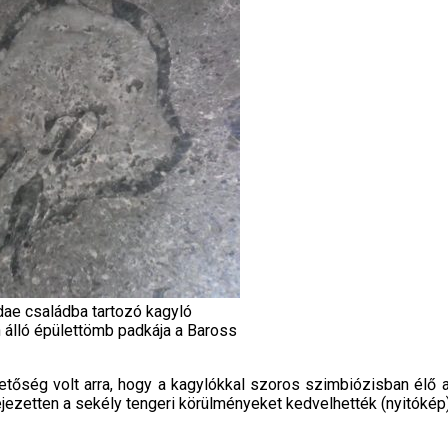
dae családba tartozó kagyló
 álló épülettömb padkája a Baross
hetőség volt arra, hogy a kagylókkal szoros szimbiózisban élő a
fejezetten a sekély tengeri körülményeket kedvelhették (nyitókép)