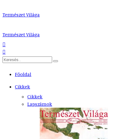
Természet Világa
Természet Világa
Főoldal
Cikkek
Cikkek
Lapszámok