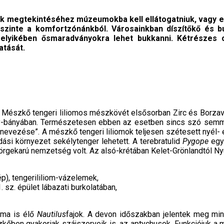
megtekintéséhez múzeumokba kell ellátogatniuk, vagy egy
 szinte a komfortzónánkból. Városainkban díszítőkő és b
lyikében ősmaradványokra lehet bukkanni. Kétrészes ci
atását.
ri Mészkő tengeri liliomos mészkövét elsősor­ban Zirc és Borzavá
ny-bányában. Természetesen ebben az esetben sincs szó semmi
ezése”. A mészkő tengeri liliomok teljesen szétesett nyél- és k
dási környezet sekélytenger lehetett. A terebratulid
Pygope
egy
 pörgekarú nemzetség volt. Az alsó-krétában Kelet-Grönlandtól Nyu
ép), tengerililiom-vázelemek,
sz. épület lábazati burkolatában,
 ma is élő
Nautilus
fajok. A devon időszakban jelentek meg min
zkőben gyakoriak száj­szerveik is, az aptychusok. Funkciójuk a 