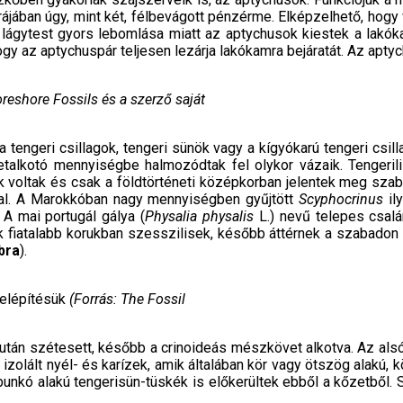
ájában úgy, mint két, félbevágott pénzér­me. Elképzelhető, hogy 
 lágytest gyors lebomlása miatt az aptychusok kiestek a lakók
ogy az aptychuspár teljesen lezárja lakókam­ra bejáratát. Az apt
oreshore Fossils és a szerző saját
a tengeri csillagok, tengeri sünök vagy a kígyókarú tengeri csil
talkotó mennyi­ségbe halmozódtak fel olykor vázaik. Tengerilil
k voltak és csak a földtörténeti középkorban jelentek meg szab
kal. A Marokkóban nagy mennyiségben gyűjtött
Scyphocrinus
il
. A mai portugál gálya (
Physalia physalis
L.) nevű telepes csal
 fiatalabb korukban szes­szilisek, később áttérnek a szabadon m
ábra
).
felépítésük
(Forrás: The Fossil
sa után szétesett, később a crinoideás mészkö­vet alkotva. Az als
 izolált nyél- és kar­ízek, amik általában kör vagy ötszög alak
 bunkó alakú tengerisün-tüskék is előkerültek ebből a kőzetből. 