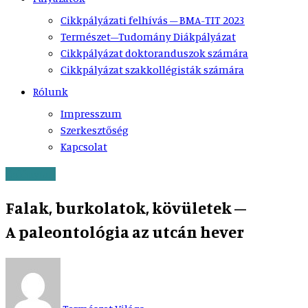
Cikkpályázati felhívás – BMA-TIT 2023
Természet–Tudomány Diákpályázat
Cikkpályázat doktoranduszok számára
Cikkpályázat szakkollégisták számára
Rólunk
Impresszum
Szerkesztőség
Kapcsolat
Őslénytan
Falak, burkolatok, kövületek –
A paleontológia az utcán hever