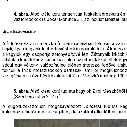
4. ábra.
Alsó kréta korú tengerisün-tüskék, pörgekarú és 
váztöredékek (a Jókai Mór utca 31. sz. épület lábazati b
Zirci Mészkő Formáció
A felső-kréta zirci mészkő formáció általában tele van a záton
héjak, így a kagylók többé-kevésbé kipreparálódnak. Átmetszet
a kagylók egy csoportja zátonyépítővé lett. Zátonyaik inkább 
állatok a korallokhoz hasonlóan, alga szimbionták­kal éltek e
végül egy vékony, valószínűleg élőben áttetsző fedővé alaku
teknők a friss metszlapokon barnásak, ami jól megkülönböz
vizsgálható a kőzet és kövületei. A Zirci Mészkő mintegy 100 mi
5. ábra.
Alsó kréta korú rudista kagylók Zirci Mészkőből 
(Széchenyi utca 2., Zirc)
A dugóhúzó-szerűen megcsavarodott
Toucasia
ru­dista k
különböztethetők meg a csigáktól, de azokkal ellentétben nem k