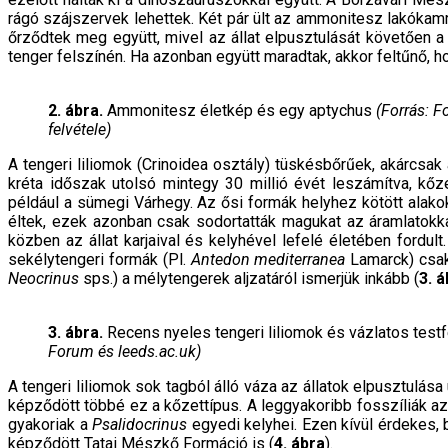
rágó szájszervek lehettek. Két pár ült az ammonitesz lakókamr
őrződtek meg együtt, mivel az állat elpusztulását követően a
tenger felszínén. Ha azonban együtt maradtak, akkor feltűnő, h
2. ábra.
Ammonitesz életkép és egy aptychus
(Forrás: F
felvétele)
A tengeri liliomok (Crinoidea osztály) tüskésbőrű­ek, akárcsak 
kréta időszak utolsó mintegy 30 millió évét leszámítva, kőze
például a sümegi Várhegy. Az ősi formák helyhez kö­tött alako
éltek, ezek azonban csak sodortatták magukat az áramlatok
közben az állat karjaival és kelyhével lefelé életében fordult
sekélytengeri formák (Pl.
Antedon mediterranea
Lamarck) csak
Neocrinus
sps.) a mélytengerek aljzatáról ismerjük inkább (
3. 
3. ábra.
Recens nyeles tengeri liliomok és vázlatos test
Forum és leeds.ac.uk)
A tengeri liliomok sok tagból álló váza az állatok el­pusztulá
képződött többé ez a kőzettí­pus. A leggyakoribb fosszíliák az
gyakoriak a
Psalidocrinus
egyedi kelyhei. Ezen kívül ér­dekes,
képződött Tatai Mészkő Formáció is (
4. ábra
).