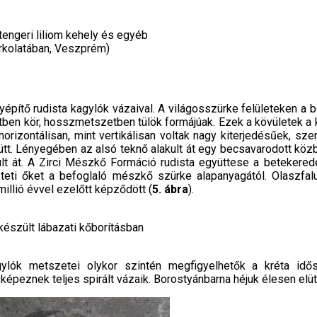
tengeri liliom kehely és egyéb
urkolatában, Veszprém)
yépítő rudista kagylók vázaival. A világos­szürke felületeken a
ben kör, hosszmetszetben tülök formájúak. Ezek a kövületek a k
horizontálisan, mint verti­kálisan voltak nagy kiterjedésűek, s
gyütt. Lényegében az alsó teknő alakult át egy becsavarodott k
lt át. A Zir­ci Mészkő Formáció rudista együttese a betekered
teti őket a befoglaló mészkő szürke alapanyagától. Olaszfal
llió évvel ez­előtt képződött (
5. ábra
).
készült lábazati kőborításban
agylók metszetei olykor szintén megfigyelhetők a kréta idős
épeznek teljes spirált vá­zaik. Borostyánbarna héjuk élesen elüt