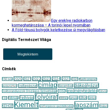
Egy ereklye radiokarbon
kormeghatározása – A torinói lepel nyomában
A Föld-típusú bolygók keletkezése új megvilágításban
Digitális Természet Világa
Megtekintem
Címkék
2020
2022
2023
2024
2025
2021
150 sor
2026
Apollo-program
címlap
diákpályázat
csillagászat
augusztus
december
eredményhirdetés
Doktoranduszok Országos Szövetsége
DOSZ
Eötvös
folyóirat
Felhívás
január
július
június
február
100
földrajz
Kiemelt
lapszám
KEHOP
május
körforgásos gazdálkodás