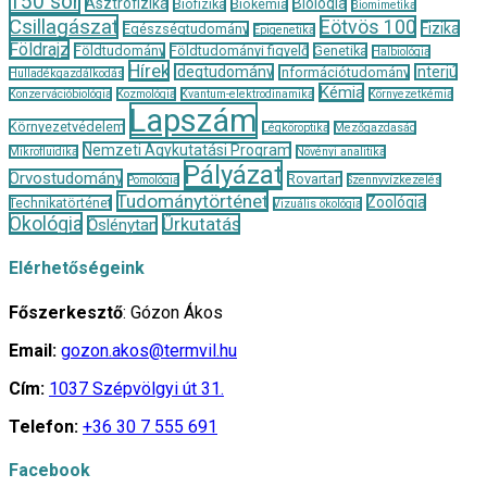
150 sor
Asztrofizika
Biológia
Biofizika
Biokémia
Biomimetika
Csillagászat
Eötvös 100
Fizika
Egészségtudomány
Epigenetika
Földrajz
Földtudomány
Földtudományi figyelő
Genetika
Halbiológia
Hírek
Idegtudomány
Interjú
Információtudomány
Hulladékgazdálkodás
Kémia
Konzervációbiológia
Kozmológia
Kvantum-elektrodinamika
Környezetkémia
Lapszám
Környezetvédelem
Légköroptika
Mezőgazdaság
Nemzeti Agykutatási Program
Mikrofluidika
Növényi analitika
Pályázat
Orvostudomány
Rovartan
Pomológia
Szennyvízkezelés
Tudománytörténet
Zoológia
Technikatörténet
Vizuális ökológia
Ökológia
Űrkutatás
Őslénytan
Elérhetőségeink
Főszerkesztő
: Gózon Ákos
Email:
gozon.akos@termvil.hu
Cím:
1037 Szépvölgyi út 31.
Telefon:
+36 30 7 555 691
Facebook