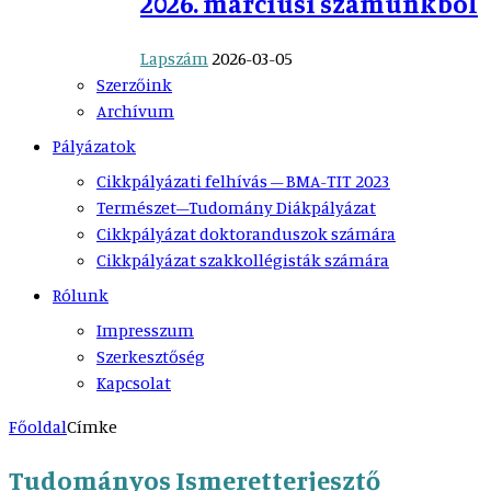
2026. márciusi számunkból
Lapszám
2026-03-05
Szerzőink
Archívum
Pályázatok
Cikkpályázati felhívás – BMA-TIT 2023
Természet–Tudomány Diákpályázat
Cikkpályázat doktoranduszok számára
Cikkpályázat szakkollégisták számára
Rólunk
Impresszum
Szerkesztőség
Kapcsolat
Főoldal
Címke
Tudományos Ismeretterjesztő