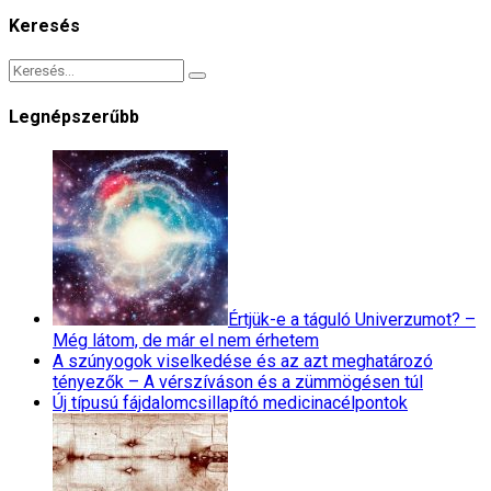
Keresés
Legnépszerűbb
Értjük-e a táguló Univerzumot? –
Még látom, de már el nem érhetem
A szúnyogok viselkedése és az azt meghatározó
tényezők – A vérszíváson és a zümmögésen túl
Új típusú fájdalomcsillapító medicinacélpontok