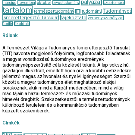
pályázat
november
október
szeptember
március
orvostudomány
tartalom
Tudományos
természettudomány
tudomány
TIT
Ismeretterjesztő Társulat
tájékoztató
versenyszabályzat
április
ökológia
Rólunk
A Természet Világa a Tudományos Ismeretterjesztő Társulat
(TIT) havonta megjelenő folyóirata, legfontosabb feladatának
a magyar vonatkozású tudományos eredmények
tudománynépszerűsítő célú közlését tekinti. A lap sokszínű,
gazdagon illusztrált, emellett hűen őrzi a korábbi évtizedekre
jellemző magas színvonalat és nyelvi igényességet. Szerzői
között a magyar tudományos élet meghatározó alakjai
sorakoznak, akik mind a Kárpát-medencében, mind a világ
más tájain a hazai természet- és műszaki tudományok
hírnevét öregbítik. Szakszerkesztői a természettudományok
különböző területein és a kommunikáció tudományában
képzett szakemberek.
Címkék